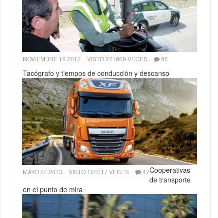
NOVIEMBRE 19 2012
VISTO 271909 VECES
95
Tacógrafo y tiempos de conducción y descanso
Cooperativas
MAYO 24 2013
VISTO 104017 VECES
47
de transporte
en el punto de mira