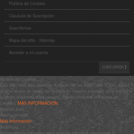
Política de Cookies
Clausula de Suscripción
Suscribrirse
Mapa del sitio - Sitemap
Acceder a mi cuenta
SUBIR ARRIBA
Ajustes de Cookies
Este sitio Web usa Cookies. Al hacer clic en ACEPTAR TODO, usted
acepta el uso de todas las cookies en nuestro sitio web para brindarle
la mejor experiencia de usuario. Puede consultar la Política de
Cookies:
MÁS INFORMACIÓN
Aceptar todo
Rechazar todo
Más información
Analíticas
Herramientas utilizadas para analizar los datos para medir la