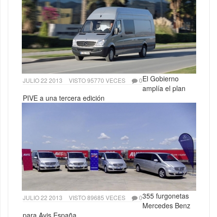
El Gobierno
JULIO 22 2013
VISTO 95770 VECES
0
amplía el plan
PIVE a una tercera edición
355 furgonetas
JULIO 22 2013
VISTO 89685 VECES
0
Mercedes Benz
para Avis España