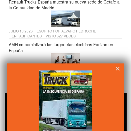
Renault Trucks España muestra su nueva sede de Getafe a
la Comunidad de Madrid
JULIO 13 2026
ESCRITO POR
ALVARO PEDROCHE
EN
FABRICANTES
VISTO 627 VECES
AMH comercializará las furgonetas eléctricas Farizon en
España
×
JULIO 15 2026
ESCRITO POR
ALVARO PEDROCHE
EN
COMPONENTES
VISTO 620 VECES
Andamur presenta su VI Informe de Sostenibilidad 2025