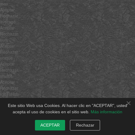
max
Aceptar
Rechazar
average
Aceptar
Rechazar
sum
Aceptar
Rechazar
unique
Aceptar
Rechazar
shuffle
Aceptar
Rechazar
rgbToHsb
Aceptar
×
Rechazar
Este sitio Web usa Cookies. Al hacer clic en "ACEPTAR", usted
hsbToRgb
acepta el uso de cookies en el sitio web.
Más información
Aceptar
Rechazar
ACEPTAR
Rechazar
$family