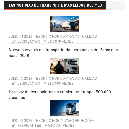
LAS NOTICIAS DE TRANSPORTE MÁS LEÍDAS DEL MES
JULIO 14 2026
ESCRITO POR
CAMIÓN ACTUALIDAD
EN
LEGISLACIÓN
VISTO 878 VECES
Nuevo convenio del transporte de mercancías de Barcelona
hasta 2028
JULIO 10 2026
ESCRITO POR
CAMIÓN ACTUALIDAD
EN
LEGISLACIÓN
VISTO 868 VECES
Escasez de conductores de camión en Europa: 500.000
vacantes
JULIO 10 2026
ESCRITO POR
ALVARO PEDROCHE
EN
FABRICANTES
VISTO 704 VECES