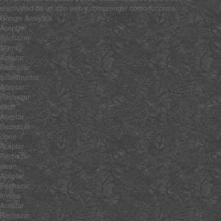
efectividad de un sitio web y comprender cómo funciona.
Google Analytics
Aceptar
Rechazar
$family
Aceptar
Rechazar
$constructor
Aceptar
Rechazar
each
Aceptar
Rechazar
clone
Aceptar
Rechazar
clean
Aceptar
Rechazar
invoke
Aceptar
Rechazar