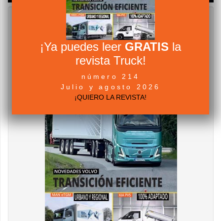
¡Ya puedes leer
GRATIS
la
revista Truck!
número 214
Julio y agosto 2026
¡QUIERO LA REVISTA!