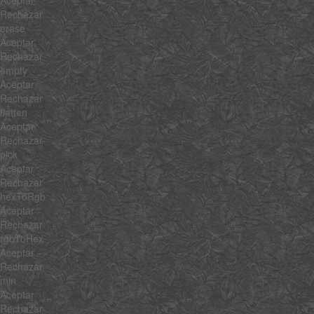
Rechazar
erase
Aceptar
Rechazar
empty
Aceptar
Rechazar
flatten
Aceptar
Rechazar
pick
Aceptar
Rechazar
hexToRgb
Aceptar
Rechazar
rgbToHex
Aceptar
Rechazar
min
Aceptar
Rechazar