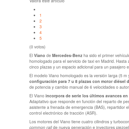
Valora este artículo
1
2
3
4
5
(0 votos)
El
Viano
de
Mercedes-Benz
ha sido el primer vehícul
homologado para el servicio de taxi en Madrid. Hasta 
cinco plazas y un espacio adicional para un pasajero e
El modelo Viano homologado es la versión larga (5 m y
configuración para 7 u 8 plazas con motor diésel 
de potencia y cambio manual de 6 velocidades o autom
El Viano
incorpora de serie los últimos avances en
Adaptativo que responde en función del reparto de pe
asistente a frenada de emergencia (BAS), repartidor e
control electrónico de tracción (ASR).
Los motores del Viano tiene cuatro cilindros y turboc
common rail
de nueva generación e inyectores piezoel