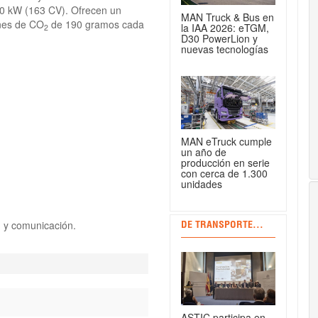
20 kW (163 CV). Ofrecen un
MAN Truck & Bus en
nes de CO
de 190 gramos cada
la IAA 2026: eTGM,
2
D30 PowerLion y
nuevas tecnologías
MAN eTruck cumple
un año de
producción en serie
con cerca de 1.300
unidades
g y comunicación.
DE TRANSPORTE...
ASTIC participa en