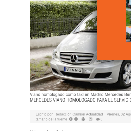
Viano homologado como taxi en Madrid
Mercedes Be
MERCEDES VIANO HOMOLOGADO PARA EL SERVICIO
Escrito por
Redacción Camión Actualidad
Viernes, 02 Ag
tamaño de la fuente
0