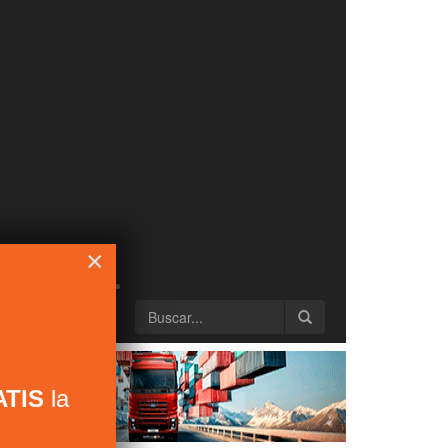
×
TIS
la