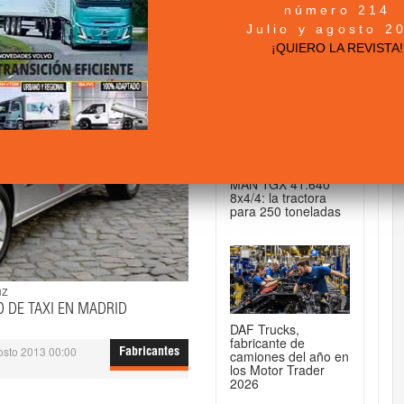
número 214
+ NOTICIAS...
Julio y agosto 2
¡QUIERO LA REVISTA!
DE CAMIONES...
MAN TGX 41.640
8x4/4: la tractora
para 250 toneladas
nz
 DE TAXI EN MADRID
DAF Trucks,
fabricante de
osto 2013 00:00
Fabricantes
camiones del año en
los Motor Trader
2026