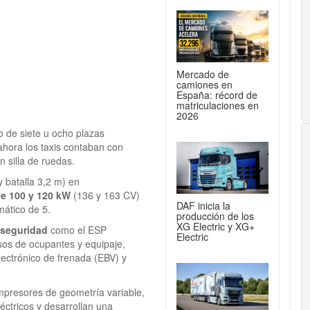
Mercado de
camiones en
España: récord de
matriculaciones en
2026
o de siete u ocho plazas
ahora los taxis contaban con
n silla de ruedas.
 batalla 3,2 m) en
de 100 y 120 kW
(136 y 163 CV)
DAF inicia la
ático de 5.
producción de los
XG Electric y XG+
 seguridad
como el ESP
Electric
sos de ocupantes y equipaje,
lectrónico de frenada (EBV) y
ompresores de geometría variable,
éctricos y desarrollan una