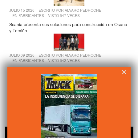
JULIO 15 2026
ESCRITO POR
ALVARO PEDROCHE
EN
FABRICANTES
VISTO 647 VECES
Scania presenta sus soluciones para construcción en Osuna
y Temiño
JULIO 09 2026
ESCRITO POR
ALVARO PEDROCHE
EN
FABRICANTES
VISTO 642 VECES
Renault Trucks España muestra su nueva sede de Getafe a
×
la Comunidad de Madrid
JULIO 20 2026
ESCRITO POR
CAMIÓN ACTUALIDAD
EN
LEGISLACIÓN
VISTO 638 VECES
Tres cambios clave para el transporte de mercancías desde
julio de 2026