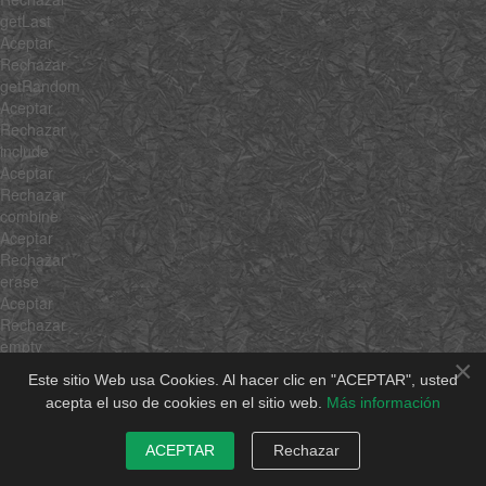
getLast
Aceptar
Rechazar
getRandom
Aceptar
Rechazar
include
Aceptar
Rechazar
combine
Aceptar
Rechazar
erase
Aceptar
Rechazar
empty
×
Aceptar
Este sitio Web usa Cookies. Al hacer clic en "ACEPTAR", usted
Rechazar
acepta el uso de cookies en el sitio web.
Más información
flatten
Aceptar
ACEPTAR
Rechazar
Rechazar
pick