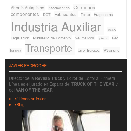
Camiones
Abertis Autopistas
Asociaciones
componentes
Fabricantes
Furgonetas
DGT
Ferias
Industria Auxiliar
Iveco
Ministerio de Fomento
Legislación
Neumaticos
Red
opinión
Transporte
Wtransnet
Tortuga
Unión Europea
JAVIER PEDROCHE
Director de la
Revista Truck
y Editor de Editorial Primera
Línea es el jurado en España del
TRUCK OF THE YEAR
y
del
VAN OF THE YEAR
últimos artículos
Blog