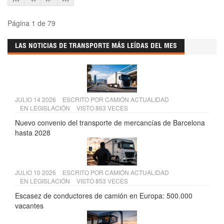
Página 1 de 79
LAS NOTICIAS DE TRANSPORTE MÁS LEÍDAS DEL MES
JULIO 14 2026
ESCRITO POR
CAMIÓN ACTUALIDAD
EN
LEGISLACIÓN
VISTO 863 VECES
Nuevo convenio del transporte de mercancías de Barcelona
hasta 2028
JULIO 10 2026
ESCRITO POR
CAMIÓN ACTUALIDAD
EN
LEGISLACIÓN
VISTO 853 VECES
Escasez de conductores de camión en Europa: 500.000
vacantes