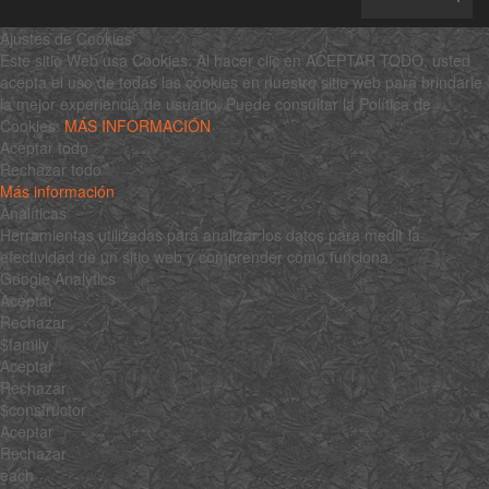
Ajustes de Cookies
Este sitio Web usa Cookies. Al hacer clic en ACEPTAR TODO, usted
acepta el uso de todas las cookies en nuestro sitio web para brindarle
la mejor experiencia de usuario. Puede consultar la Política de
Cookies:
MÁS INFORMACIÓN
Aceptar todo
Rechazar todo
Más información
Analíticas
Herramientas utilizadas para analizar los datos para medir la
efectividad de un sitio web y comprender cómo funciona.
Google Analytics
Aceptar
Rechazar
$family
Aceptar
Rechazar
$constructor
Aceptar
Rechazar
each