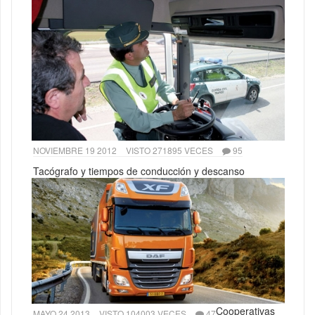
NOVIEMBRE 19 2012
VISTO 271895 VECES
95
Tacógrafo y tiempos de conducción y descanso
Cooperativas
MAYO 24 2013
VISTO 104003 VECES
47