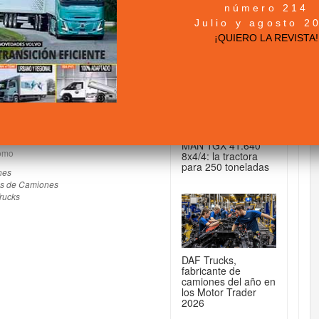
número 214
+ NOTICIAS...
Julio y agosto 2
¡QUIERO LA REVISTA!
DE CAMIONES...
sta en Formación del transporte y
MAN TGX 41.640
como
8x4/4: la tractora
para 250 toneladas
nes
s de Camiones
rucks
DAF Trucks,
fabricante de
camiones del año en
los Motor Trader
2026