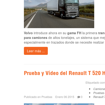
Volvo
introduce ahora en su
gama FH
la primera
tra
para camiones
de altos tonelajes, un sistema que me
especialmente en trazados donde se necesite realiza
Leer más ...
Prueba y Vídeo del Renault T 520 
Etiquetado co
Camione
Pruebas
Publicado en
Pruebas
Enero 06 2015
0
Renault 