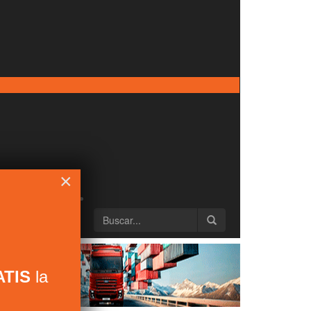
×
TIS
la