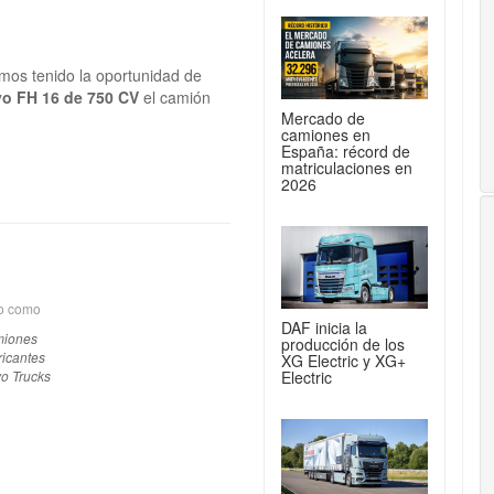
os tenido la oportunidad de
vo FH 16 de 750 CV
el camión
Mercado de
camiones en
España: récord de
matriculaciones en
2026
do como
DAF inicia la
iones
producción de los
ricantes
XG Electric y XG+
vo Trucks
Electric