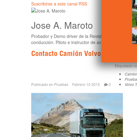
Suscribirse a este canal RSS
Jose A. Maroto
Probador y Demo driver de la Revista Truck. Especiali
conducción. Piloto e instructor de aviones.
Contacto Camión Volvo FH16.750
Etiquetado 
Camio
Prueba
Publicado en
Pruebas
Febrero 10 2015
0
Volvo T