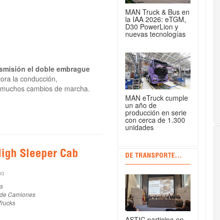
MAN Truck & Bus en
la IAA 2026: eTGM,
D30 PowerLion y
nuevas tecnologías
nsmisión el doble embrague
jora la conducción,
r muchos cambios de marcha.
MAN eTruck cumple
un año de
producción en serie
con cerca de 1.300
unidades
High Sleeper Cab
DE TRANSPORTE...
mo
s
 de Camiones
Trucks
ASTIC participa en