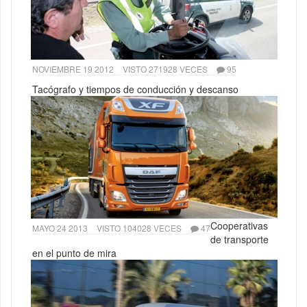
NOVIEMBRE 19 2012
VISTO 271928 VECES
95
Tacógrafo y tiempos de conducción y descanso
Cooperativas
MAYO 24 2013
VISTO 104028 VECES
47
de transporte
en el punto de mira