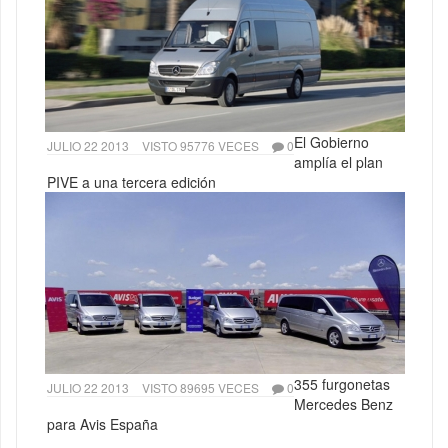
El Gobierno
JULIO 22 2013
VISTO 95776 VECES
0
amplía el plan
PIVE a una tercera edición
355 furgonetas
JULIO 22 2013
VISTO 89695 VECES
0
Mercedes Benz
para Avis España