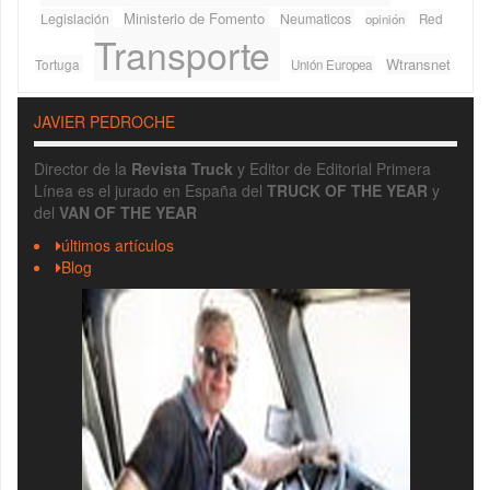
Ministerio de Fomento
Legislación
Neumaticos
Red
opinión
Transporte
Wtransnet
Tortuga
Unión Europea
JAVIER PEDROCHE
Director de la
Revista Truck
y Editor de Editorial Primera
Línea es el jurado en España del
TRUCK OF THE YEAR
y
del
VAN OF THE YEAR
últimos artículos
Blog