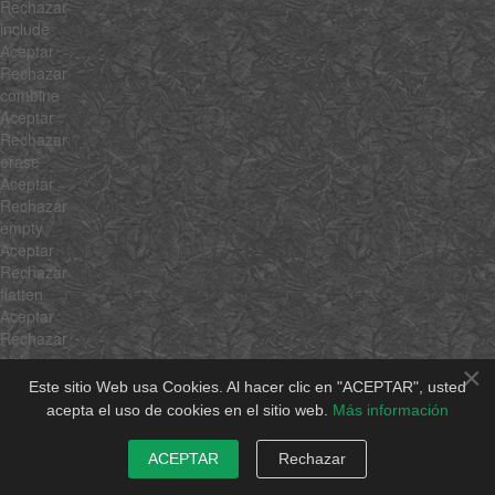
Rechazar
include
Aceptar
Rechazar
combine
Aceptar
Rechazar
erase
Aceptar
Rechazar
empty
Aceptar
Rechazar
flatten
Aceptar
Rechazar
pick
×
Aceptar
Este sitio Web usa Cookies. Al hacer clic en "ACEPTAR", usted
Rechazar
acepta el uso de cookies en el sitio web.
Más información
hexToRgb
Aceptar
ACEPTAR
Rechazar
Rechazar
rgbToHex