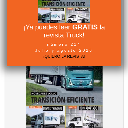
¡Ya puedes leer
GRATIS
la
revista Truck!
número 214
Julio y agosto 2026
¡QUIERO LA REVISTA!