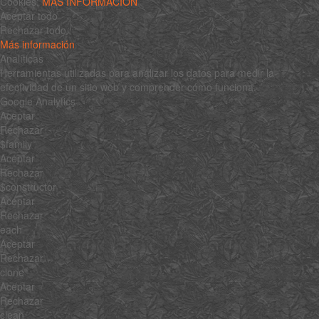
Cookies:
MÁS INFORMACIÓN
Aceptar todo
Rechazar todo
Más información
Analíticas
Herramientas utilizadas para analizar los datos para medir la
efectividad de un sitio web y comprender cómo funciona.
Google Analytics
Aceptar
Rechazar
$family
Aceptar
Rechazar
$constructor
Aceptar
Rechazar
each
Aceptar
Rechazar
clone
Aceptar
Rechazar
clean