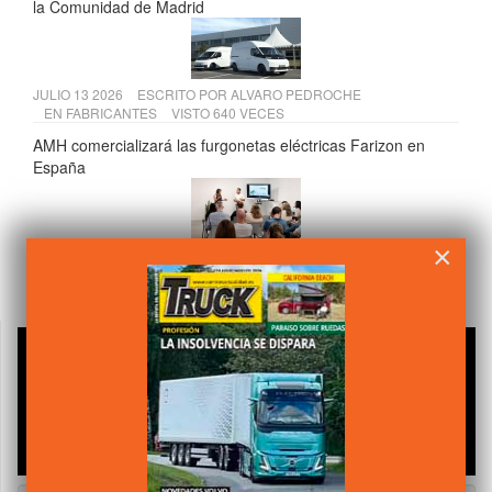
la Comunidad de Madrid
JULIO 13 2026
ESCRITO POR
ALVARO PEDROCHE
EN
FABRICANTES
VISTO 640 VECES
AMH comercializará las furgonetas eléctricas Farizon en
España
×
JULIO 15 2026
ESCRITO POR
ALVARO PEDROCHE
EN
COMPONENTES
VISTO 636 VECES
Andamur presenta su VI Informe de Sostenibilidad 2025