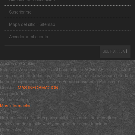
Suscribrirse
Mapa del sitio - Sitemap
Acceder a mi cuenta
SUBIR ARRIBA
Ajustes de Cookies
Este sitio Web usa Cookies. Al hacer clic en ACEPTAR TODO, usted
acepta el uso de todas las cookies en nuestro sitio web para brindarle
la mejor experiencia de usuario. Puede consultar la Política de
Cookies:
MÁS INFORMACIÓN
Aceptar todo
Rechazar todo
Más información
Analíticas
Herramientas utilizadas para analizar los datos para medir la
efectividad de un sitio web y comprender cómo funciona.
Google Analytics