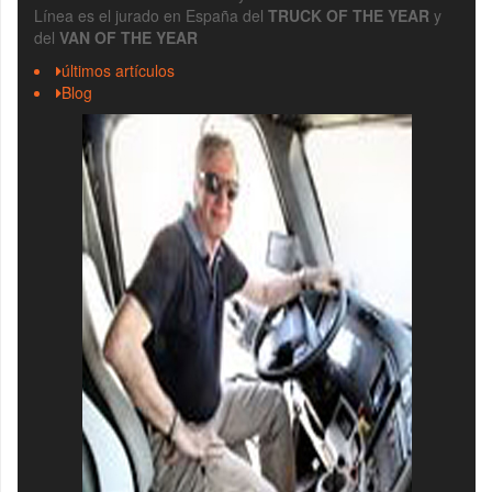
Línea es el jurado en España del
TRUCK OF THE YEAR
y
del
VAN OF THE YEAR
últimos artículos
Blog