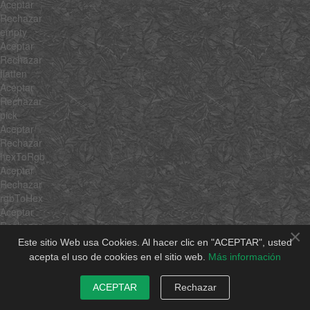
Aceptar
Rechazar
empty
Aceptar
Rechazar
flatten
Aceptar
Rechazar
pick
Aceptar
Rechazar
hexToRgb
Aceptar
Rechazar
rgbToHex
Aceptar
Rechazar
×
min
Este sitio Web usa Cookies. Al hacer clic en "ACEPTAR", usted
Aceptar
acepta el uso de cookies en el sitio web.
Más información
Rechazar
max
ACEPTAR
Rechazar
Aceptar
Rechazar