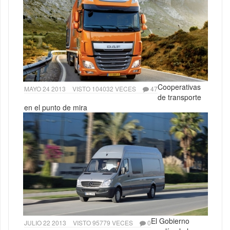
Cooperativas
MAYO 24 2013
VISTO 104032 VECES
47
de transporte
en el punto de mira
El Gobierno
JULIO 22 2013
VISTO 95779 VECES
0