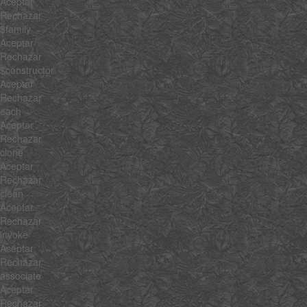
Aceptar
Rechazar
$family
Aceptar
Rechazar
$constructor
Aceptar
Rechazar
each
Aceptar
Rechazar
clone
Aceptar
Rechazar
clean
Aceptar
Rechazar
invoke
Aceptar
Rechazar
associate
Aceptar
Rechazar