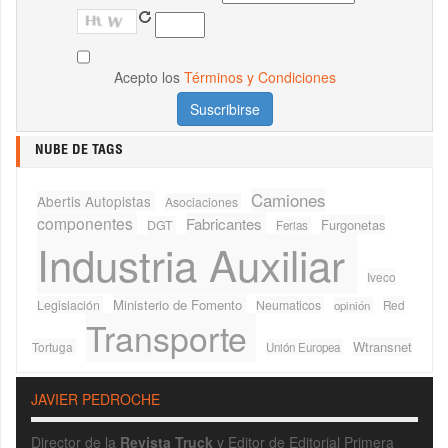
Acepto los
Términos y Condiciones
NUBE DE TAGS
Camiones
Abertis Autopistas
Asociaciones
componentes
Fabricantes
Furgonetas
DGT
Ferias
Industria Auxiliar
Iveco
Ministerio de Fomento
Legislación
Neumaticos
Red
opinión
Transporte
Wtransnet
Tortuga
Unión Europea
JAVIER PEDROCHE
Director de la
Revista Truck
y Editor de Editorial Primera