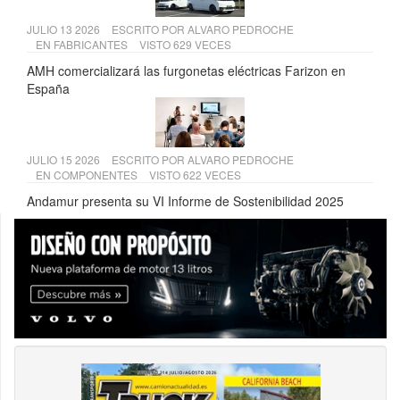
JULIO 13 2026
ESCRITO POR
ALVARO PEDROCHE
EN
FABRICANTES
VISTO 629 VECES
AMH comercializará las furgonetas eléctricas Farizon en
España
JULIO 15 2026
ESCRITO POR
ALVARO PEDROCHE
EN
COMPONENTES
VISTO 622 VECES
Andamur presenta su VI Informe de Sostenibilidad 2025