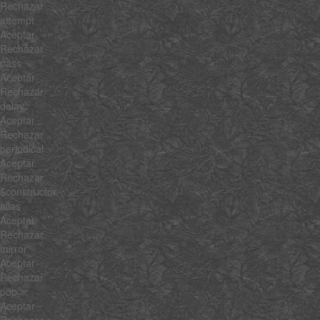
Rechazar
attempt
Aceptar
Rechazar
pass
Aceptar
Rechazar
delay
Aceptar
Rechazar
periodical
Aceptar
Rechazar
$constructor
alias
Aceptar
Rechazar
mirror
Aceptar
Rechazar
pop
Aceptar