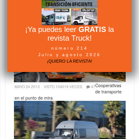
NOVIEMBRE 19 2012
VISTO 271913 VECES
95
Tacógrafo y tiempos de conducción y descanso
¡Ya puedes leer
GRATIS
la
revista Truck!
número 214
Julio y agosto 2026
¡QUIERO LA REVISTA!
Cooperativas
MAYO 24 2013
VISTO 104019 VECES
47
de transporte
en el punto de mira