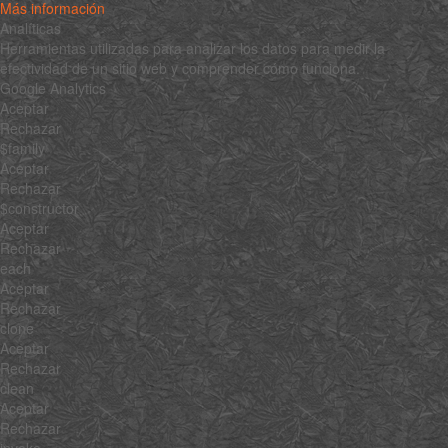
Más información
Analíticas
Herramientas utilizadas para analizar los datos para medir la
efectividad de un sitio web y comprender cómo funciona.
Google Analytics
Aceptar
Rechazar
$family
Aceptar
Rechazar
$constructor
Aceptar
Rechazar
each
Aceptar
Rechazar
clone
Aceptar
Rechazar
clean
Aceptar
Rechazar