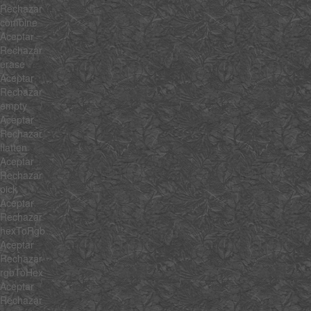
Rechazar
combine
Aceptar
Rechazar
erase
Aceptar
Rechazar
empty
Aceptar
Rechazar
flatten
Aceptar
Rechazar
pick
Aceptar
Rechazar
hexToRgb
Aceptar
Rechazar
rgbToHex
Aceptar
Rechazar