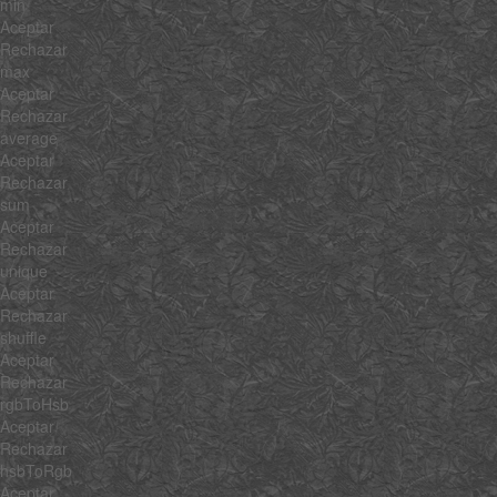
min
Aceptar
Rechazar
max
Aceptar
Rechazar
average
Aceptar
Rechazar
sum
Aceptar
Rechazar
unique
Aceptar
Rechazar
shuffle
Aceptar
Rechazar
rgbToHsb
Aceptar
Rechazar
hsbToRgb
Aceptar