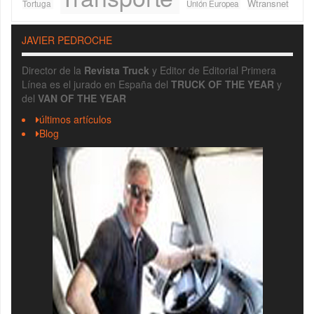
Wtransnet
Tortuga
Unión Europea
JAVIER PEDROCHE
Director de la
Revista Truck
y Editor de Editorial Primera
Línea es el jurado en España del
TRUCK OF THE YEAR
y
del
VAN OF THE YEAR
últimos artículos
Blog