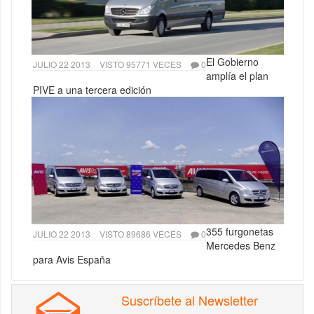
El Gobierno
JULIO 22 2013
VISTO 95771 VECES
0
amplía el plan
PIVE a una tercera edición
355 furgonetas
JULIO 22 2013
VISTO 89686 VECES
0
Mercedes Benz
para Avis España
Suscríbete al Newsletter