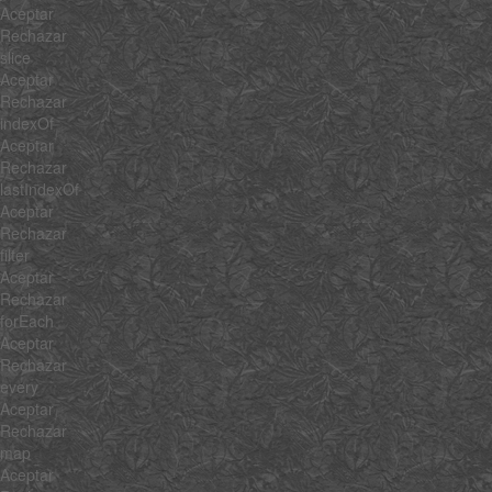
Aceptar
Rechazar
slice
Aceptar
Rechazar
indexOf
Aceptar
Rechazar
lastIndexOf
Aceptar
Rechazar
filter
Aceptar
Rechazar
forEach
Aceptar
Rechazar
every
Aceptar
Rechazar
map
Aceptar