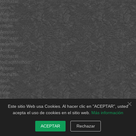
Rechazar
some
Aceptar
Rechazar
reduce
Aceptar
Rechazar
reduceRight
Aceptar
Rechazar
forEachMethod
Aceptar
Rechazar
each
clone
clean
invoke
×
associate
Este sitio Web usa Cookies. Al hacer clic en "ACEPTAR", usted
link
acepta el uso de cookies en el sitio web.
Más información
contains
append
ACEPTAR
Rechazar
getLast
getRandom