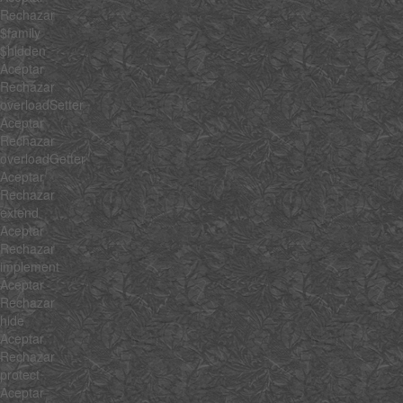
Rechazar
$family
$hidden
Aceptar
Rechazar
overloadSetter
Aceptar
Rechazar
overloadGetter
Aceptar
Rechazar
extend
Aceptar
Rechazar
implement
Aceptar
Rechazar
hide
Aceptar
Rechazar
protect
Aceptar