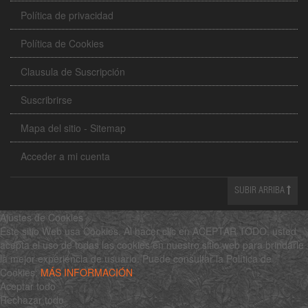
Política de privacidad
Política de Cookies
Clausula de Suscripción
Suscribrirse
Mapa del sitio - Sitemap
Acceder a mi cuenta
SUBIR ARRIBA
Ajustes de Cookies
Este sitio Web usa Cookies. Al hacer clic en ACEPTAR TODO, usted
acepta el uso de todas las cookies en nuestro sitio web para brindarle
la mejor experiencia de usuario. Puede consultar la Política de
Cookies:
MÁS INFORMACIÓN
Aceptar todo
Rechazar todo