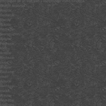
efectividad de un sitio web y comprender cómo funciona.
Google Analytics
Aceptar
Rechazar
$family
Aceptar
Rechazar
$constructor
Aceptar
Rechazar
each
Aceptar
Rechazar
clone
Aceptar
Rechazar
clean
Aceptar
Rechazar
invoke
Aceptar
Rechazar
associate