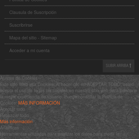
Clausula de Suscripción
Suscribrirse
Mapa del sitio - Sitemap
Acceder a mi cuenta
SUBIR ARRIBA
Ajustes de Cookies
Este sitio Web usa Cookies. Al hacer clic en ACEPTAR TODO, usted
acepta el uso de todas las cookies en nuestro sitio web para brindarle
la mejor experiencia de usuario. Puede consultar la Política de
Cookies:
MÁS INFORMACIÓN
Aceptar todo
Rechazar todo
Más información
Analíticas
Herramientas utilizadas para analizar los datos para medir la