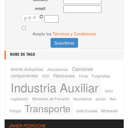
email
Acepto los
Términos y Condiciones
NUBE DE TAGS
Camiones
Abertis Autopistas
Asociaciones
componentes
Fabricantes
Furgonetas
DGT
Ferias
Industria Auxiliar
Iveco
Ministerio de Fomento
Legislación
Neumaticos
Red
opinión
Transporte
Wtransnet
Tortuga
Unión Europea
JAVIER PEDROCHE