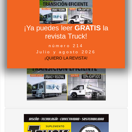
¡Ya puedes leer
GRATIS
la
revista Truck!
número 214
Julio y agosto 2026
¡QUIERO LA REVISTA!