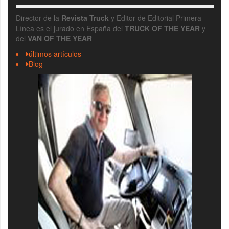
Director de la
Revista Truck
y Editor de Editorial Primera
Línea es el jurado en España del
TRUCK OF THE YEAR
y
del
VAN OF THE YEAR
últimos artículos
Blog