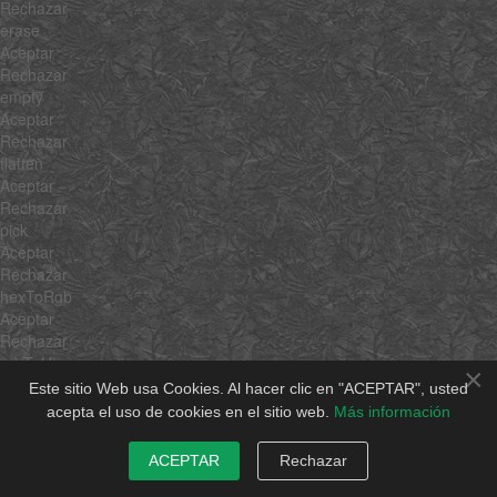
Rechazar
erase
Aceptar
Rechazar
empty
Aceptar
Rechazar
flatten
Aceptar
Rechazar
pick
Aceptar
Rechazar
hexToRgb
Aceptar
Rechazar
rgbToHex
×
Aceptar
Este sitio Web usa Cookies. Al hacer clic en "ACEPTAR", usted
Rechazar
acepta el uso de cookies en el sitio web.
Más información
min
Aceptar
ACEPTAR
Rechazar
Rechazar
max