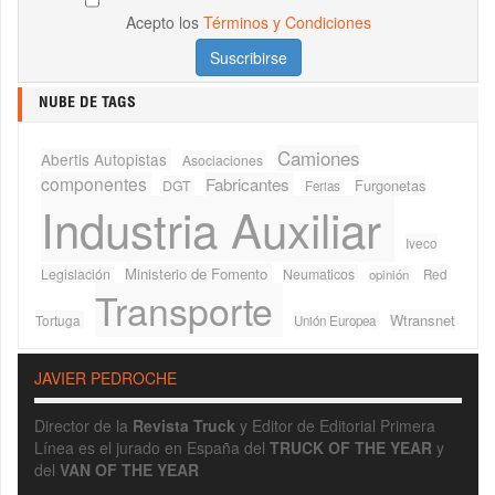
Acepto los
Términos y Condiciones
NUBE DE TAGS
Camiones
Abertis Autopistas
Asociaciones
componentes
Fabricantes
Furgonetas
DGT
Ferias
Industria Auxiliar
Iveco
Ministerio de Fomento
Legislación
Neumaticos
Red
opinión
Transporte
Wtransnet
Tortuga
Unión Europea
JAVIER PEDROCHE
Director de la
Revista Truck
y Editor de Editorial Primera
Línea es el jurado en España del
TRUCK OF THE YEAR
y
del
VAN OF THE YEAR