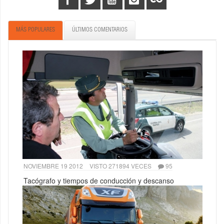
MÁS POPULARES
ÚLTIMOS COMENTARIOS
NOVIEMBRE 19 2012
VISTO 271894 VECES
95
Tacógrafo y tiempos de conducción y descanso