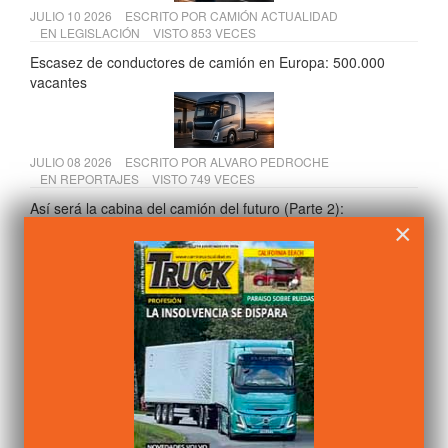
JULIO 10 2026
ESCRITO POR
CAMIÓN ACTUALIDAD
EN
LEGISLACIÓN
VISTO 853 VECES
Escasez de conductores de camión en Europa: 500.000
vacantes
JULIO 08 2026
ESCRITO POR
ALVARO PEDROCHE
EN
REPORTAJES
VISTO 749 VECES
Así será la cabina del camión del futuro (Parte 2):
×
inteligencia artificial, realidad aumentada y bienestar del
conductor
JULIO 08 2026
ESCRITO POR
ALVARO PEDROCHE
EN
FABRICANTES
VISTO 747 VECES
Farizon V7E: hasta 475 km de autonomía y desde 25.350 €