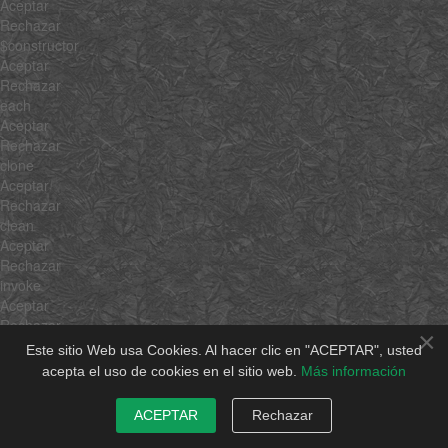
Aceptar
Rechazar
$constructor
Aceptar
Rechazar
each
Aceptar
Rechazar
clone
Aceptar
Rechazar
clean
Aceptar
Rechazar
invoke
Aceptar
Rechazar
×
associate
Este sitio Web usa Cookies. Al hacer clic en "ACEPTAR", usted
Aceptar
acepta el uso de cookies en el sitio web.
Más información
Rechazar
link
ACEPTAR
Rechazar
Aceptar
Rechazar