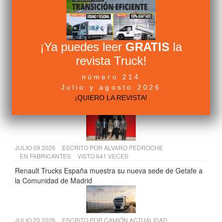
JULIO 10 2026
ESCRITO POR
ALVARO PEDROCHE
EN
FABRICANTES
VISTO 700 VECES
Volvo FH Aero: la configuración más eficiente para larga
distancia | Volvo Trucks
¡Ya puedes leer
GRATIS
la
revista Truck!
JULIO 15 2026
ESCRITO POR
ALVARO PEDROCHE
número 214
EN
FABRICANTES
VISTO 647 VECES
Julio y agosto 2026
Scania presenta sus soluciones para construcción en Osuna
¡QUIERO LA REVISTA!
y Temiño
JULIO 09 2026
ESCRITO POR
ALVARO PEDROCHE
EN
FABRICANTES
VISTO 641 VECES
Renault Trucks España muestra su nueva sede de Getafe a
la Comunidad de Madrid
JULIO 20 2026
ESCRITO POR
CAMIÓN ACTUALIDAD