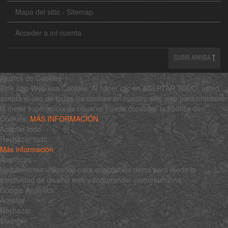
Mapa del sitio - Sitemap
Acceder a mi cuenta
SUBIR ARRIBA
Ajustes de Cookies
Este sitio Web usa Cookies. Al hacer clic en ACEPTAR TODO, usted
acepta el uso de todas las cookies en nuestro sitio web para brindarle
la mejor experiencia de usuario. Puede consultar la Política de
Cookies:
MÁS INFORMACIÓN
Aceptar todo
Rechazar todo
Más información
Analíticas
Herramientas utilizadas para analizar los datos para medir la
efectividad de un sitio web y comprender cómo funciona.
Google Analytics
Aceptar
Rechazar
$family