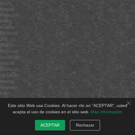
empty
Aceptar
Rechazar
flatten
Aceptar
Rechazar
pick
Aceptar
Rechazar
hexToRgb
Aceptar
Rechazar
rgbToHex
Aceptar
Rechazar
min
Aceptar
×
Rechazar
Este sitio Web usa Cookies. Al hacer clic en "ACEPTAR", usted
max
acepta el uso de cookies en el sitio web.
Más información
Aceptar
Rechazar
ACEPTAR
Rechazar
average