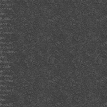
Rechazar
contains
Aceptar
Rechazar
append
Aceptar
Rechazar
getLast
Aceptar
Rechazar
getRandom
Aceptar
Rechazar
include
Aceptar
Rechazar
combine
Aceptar
Rechazar
erase
Aceptar
Rechazar