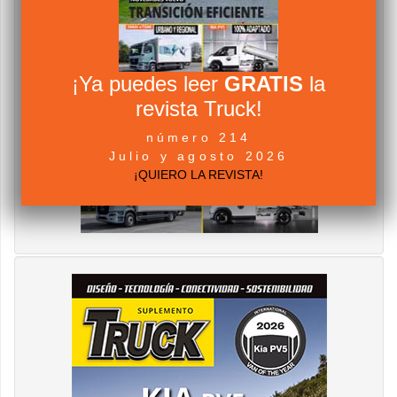
¡Ya puedes leer
GRATIS
la
revista Truck!
número 214
Julio y agosto 2026
¡QUIERO LA REVISTA!