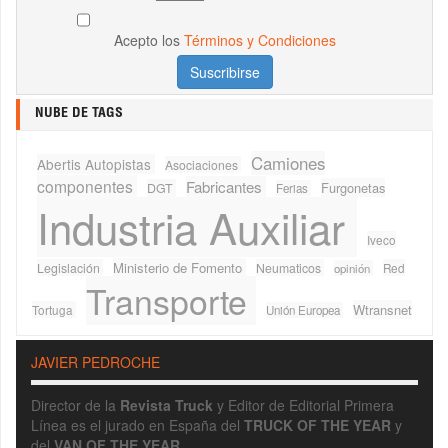
Acepto los
Términos y Condiciones
NUBE DE TAGS
Camiones
Abertis Autopistas
Asociaciones
componentes
Fabricantes
Furgonetas
DGT
Ferias
Industria Auxiliar
Iveco
Ministerio de Fomento
Legislación
Neumaticos
Red
opinión
Transporte
Wtransnet
Tortuga
Unión Europea
JAVIER PEDROCHE
Director de la
Revista Truck
y Editor de Editorial Primera
Línea es el jurado en España del
TRUCK OF THE YEAR
y
del
VAN OF THE YEAR