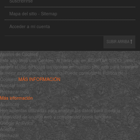
Suscribrirse
Mapa del sitio - Sitemap
Acceder a mi cuenta
SUBIR ARRIBA
Ajustes de Cookies
Este sitio Web usa Cookies. Al hacer clic en ACEPTAR TODO, usted
acepta el uso de todas las cookies en nuestro sitio web para brindarle
la mejor experiencia de usuario. Puede consultar la Política de
Cookies:
MÁS INFORMACIÓN
Aceptar todo
Rechazar todo
Más información
Analíticas
Herramientas utilizadas para analizar los datos para medir la
efectividad de un sitio web y comprender cómo funciona.
Google Analytics
Aceptar
Rechazar