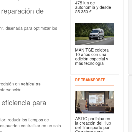
475 km de
autonomía y desde
 reparación de
25.350 €
m², diseñada para optimizar los
MAN TGE celebra
10 años con una
edición especial y
más tecnología
DE TRANSPORTE...
precisión en
vehículos
intervención.
eficiencia para
ASTIC participa en
or: reducir los tiempos de
la creación del Hub
ntes pueden centralizar en un solo
del Transporte por
a.
Carretera para