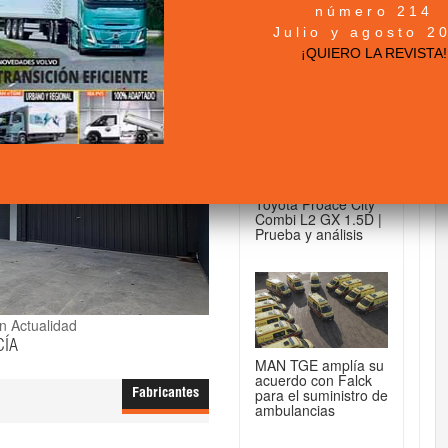
número 214
+ NOTICIAS...
Julio y agosto 2
¡QUIERO LA REVISTA!
DE FURGONETAS...
Toyota Proace City
Combi L2 GX 1.5D |
Prueba y análisis
 Actualidad
CÍA
MAN TGE amplía su
acuerdo con Falck
para el suministro de
Fabricantes
ambulancias