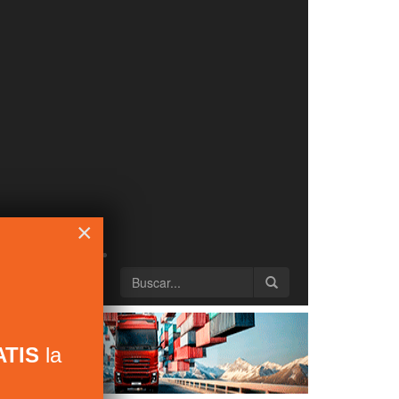
×
TIS
la