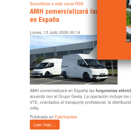
Suscribirse a este canal RSS
AMH comercializará las furgonetas 
en España
Lunes, 13 Julio 2026 00:14
AMH comercializará en España las
furgonetas eléctr
acuerdo con el Grupo Geely. La operación incluye los
V7E, orientados al transporte profesional, la distribuci
milla.
Publicado en
Fabricantes
Leer más ...