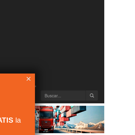
×
TIS
la