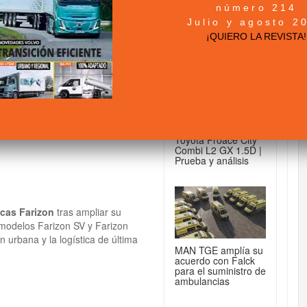
número 214
+ NOTICIAS...
Julio y agosto 2
eléctricas Farizon
¡QUIERO LA REVISTA!
DE FURGONETAS...
Toyota Proace City
Combi L2 GX 1.5D |
Prueba y análisis
icas Farizon
tras ampliar su
 modelos Farizon SV y Farizon
ón urbana y la logística de última
MAN TGE amplía su
acuerdo con Falck
para el suministro de
ambulancias