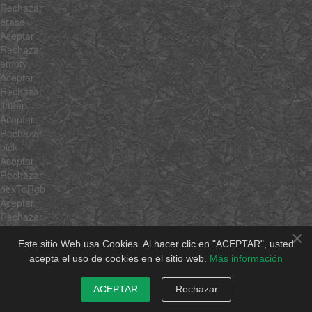
Rechazar
erase
Aceptar
Rechazar
empty
Aceptar
Rechazar
flatten
Aceptar
Rechazar
pick
Aceptar
Rechazar
hexToRgb
Aceptar
Rechazar
rgbToHex
×
Aceptar
Este sitio Web usa Cookies. Al hacer clic en "ACEPTAR", usted
Rechazar
acepta el uso de cookies en el sitio web.
Más información
min
Aceptar
ACEPTAR
Rechazar
Rechazar