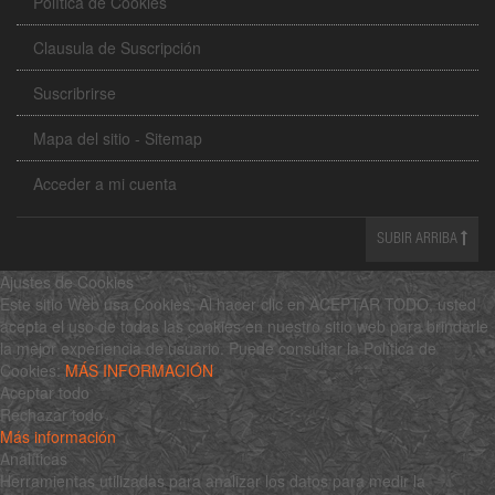
Política de Cookies
Clausula de Suscripción
Suscribrirse
Mapa del sitio - Sitemap
Acceder a mi cuenta
SUBIR ARRIBA
Ajustes de Cookies
Este sitio Web usa Cookies. Al hacer clic en ACEPTAR TODO, usted
acepta el uso de todas las cookies en nuestro sitio web para brindarle
la mejor experiencia de usuario. Puede consultar la Política de
Cookies:
MÁS INFORMACIÓN
Aceptar todo
Rechazar todo
Más información
Analíticas
Herramientas utilizadas para analizar los datos para medir la