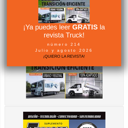
¡Ya puedes leer
GRATIS
la
revista Truck!
número 214
Julio y agosto 2026
¡QUIERO LA REVISTA!