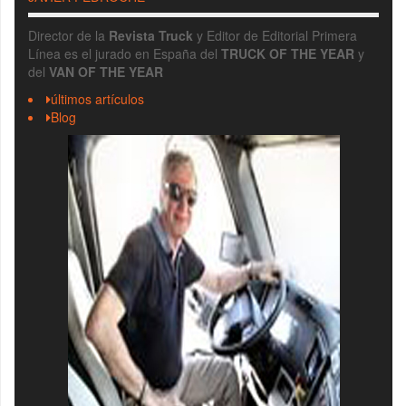
Director de la
Revista Truck
y Editor de Editorial Primera
Línea es el jurado en España del
TRUCK OF THE YEAR
y
del
VAN OF THE YEAR
últimos artículos
Blog