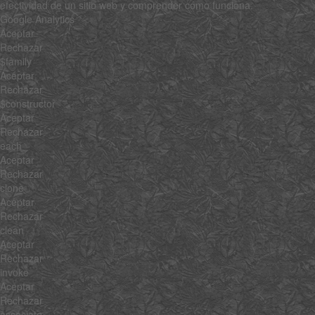
efectividad de un sitio web y comprender cómo funciona.
Google Analytics
Aceptar
Rechazar
$family
Aceptar
Rechazar
$constructor
Aceptar
Rechazar
each
Aceptar
Rechazar
clone
Aceptar
Rechazar
clean
Aceptar
Rechazar
invoke
Aceptar
Rechazar
associate