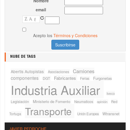
Nombre
email
Acepto los
Términos y Condiciones
NUBE DE TAGS
Camiones
Abertis Autopistas
Asociaciones
componentes
Fabricantes
Furgonetas
DGT
Ferias
Industria Auxiliar
Iveco
Ministerio de Fomento
Legislación
Neumaticos
Red
opinión
Transporte
Wtransnet
Tortuga
Unión Europea
JAVIER PEDROCHE