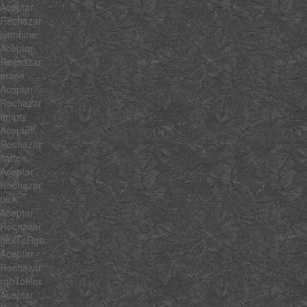
Aceptar
Rechazar
combine
Aceptar
Rechazar
erase
Aceptar
Rechazar
empty
Aceptar
Rechazar
flatten
Aceptar
Rechazar
pick
Aceptar
Rechazar
hexToRgb
Aceptar
Rechazar
rgbToHex
Aceptar