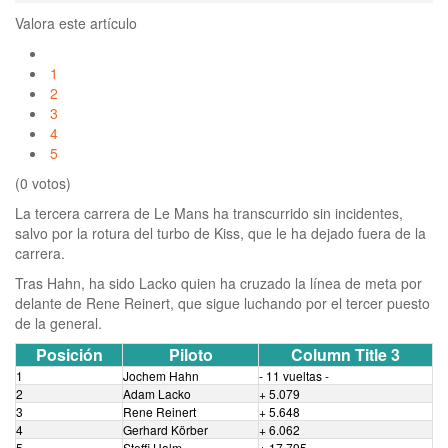
Valora este artículo
1
2
3
4
5
(0 votos)
La tercera carrera de Le Mans ha transcurrido sin incidentes,
salvo por la rotura del turbo de Kiss, que le ha dejado fuera de la
carrera.
Tras Hahn, ha sido Lacko quien ha cruzado la línea de meta por
delante de Rene Reinert, que sigue luchando por el tercer puesto
de la general.
Posición
Piloto
Column Title 3
1
Jochem Hahn
- 11 vueltas -
2
Adam Lacko
+ 5.079
3
Rene Reinert
+ 5.648
4
Gerhard Körber
+ 6.062
5
Steffi Halm
+ 17.795