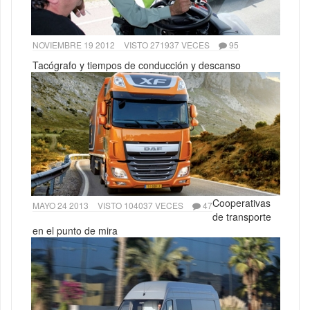
NOVIEMBRE 19 2012
VISTO 271937 VECES
95
Tacógrafo y tiempos de conducción y descanso
Cooperativas
MAYO 24 2013
VISTO 104037 VECES
47
de transporte
en el punto de mira