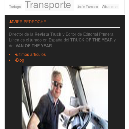
Transporte
Wtransnet
Tortuga
Unión Europea
JAVIER PEDROCHE
Director de la
Revista Truck
y Editor de Editorial Primera
Línea es el jurado en España del
TRUCK OF THE YEAR
y
del
VAN OF THE YEAR
últimos artículos
Blog