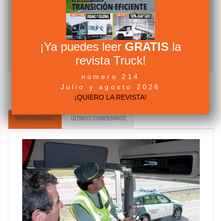
¡Ya puedes leer
GRATIS
la
revista Truck!
número 214
Julio y agosto 2026
¡QUIERO LA REVISTA!
MÁS POPULARES
ÚLTIMOS COMENTARIOS