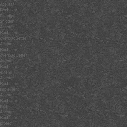
Aceptar
Rechazar
$family
$hidden
Aceptar
Rechazar
overloadSetter
Aceptar
Rechazar
overloadGetter
Aceptar
Rechazar
extend
Aceptar
Rechazar
implement
Aceptar
Rechazar
hide
Aceptar
Rechazar
protect