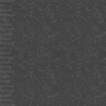
Rechazar
min
Aceptar
Rechazar
max
Aceptar
Rechazar
average
Aceptar
Rechazar
sum
Aceptar
Rechazar
unique
Aceptar
Rechazar
shuffle
Aceptar
Rechazar
rgbToHsb
Aceptar
Rechazar
hsbToRgb