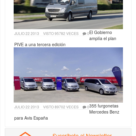
El Gobierno
JULIO 22 2013
VISTO 95782 VECES
0
amplía el plan
PIVE a una tercera edición
355 furgonetas
JULIO 22 2013
VISTO 89702 VECES
0
Mercedes Benz
para Avis España
Suscríbete al Newsletter