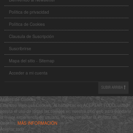
Política de privacidad
Política de Cookies
Clausula de Suscripción
Suscribrirse
Mapa del sitio - Sitemap
Acceder a mi cuenta
SUBIR ARRIBA
Ajustes de Cookies
Este sitio Web usa Cookies. Al hacer clic en ACEPTAR TODO, usted
acepta el uso de todas las cookies en nuestro sitio web para brindarle
la mejor experiencia de usuario. Puede consultar la Política de
Cookies:
MÁS INFORMACIÓN
Aceptar todo