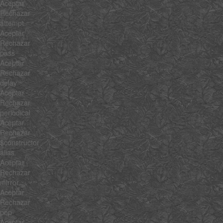
Aceptar
Rechazar
attempt
Aceptar
Rechazar
pass
Aceptar
Rechazar
delay
Aceptar
Rechazar
periodical
Aceptar
Rechazar
$constructor
alias
Aceptar
Rechazar
mirror
Aceptar
Rechazar
pop
Aceptar