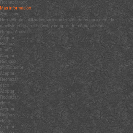
Rechazar todo
Más información
Analíticas
Herramientas utilizadas para analizar los datos para medir la
efectividad de un sitio web y comprender cómo funciona.
Google Analytics
Aceptar
Rechazar
$family
Aceptar
Rechazar
$constructor
Aceptar
Rechazar
each
Aceptar
Rechazar
clone
Aceptar
Rechazar
clean
Aceptar
Rechazar