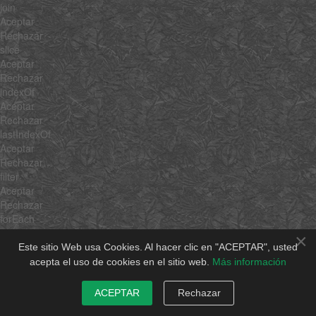
join
Aceptar
Rechazar
slice
Aceptar
Rechazar
indexOf
Aceptar
Rechazar
lastIndexOf
Aceptar
Rechazar
filter
Aceptar
Rechazar
forEach
Aceptar
×
Rechazar
Este sitio Web usa Cookies. Al hacer clic en "ACEPTAR", usted
every
acepta el uso de cookies en el sitio web.
Más información
Aceptar
Rechazar
ACEPTAR
Rechazar
map