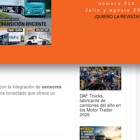
número 214
DE CAMIONES...
Julio y agosto 2
 segura y gratuita
¡QUIERO LA REVISTA!
MAN TGX 41.640
8x4/4: la tractora
para 250 toneladas
 con la integración de
sensores
ema conectado que ofrece un
DAF Trucks,
fabricante de
camiones del año en
los Motor Trader
2026