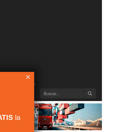
×
TIS
la