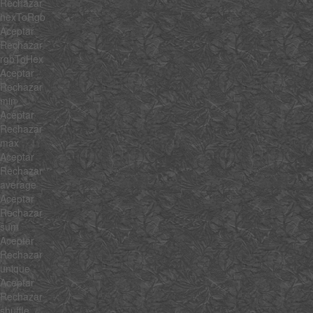
Rechazar
hexToRgb
Aceptar
Rechazar
rgbToHex
Aceptar
Rechazar
min
Aceptar
Rechazar
max
Aceptar
Rechazar
average
Aceptar
Rechazar
sum
Aceptar
Rechazar
unique
Aceptar
Rechazar
shuffle