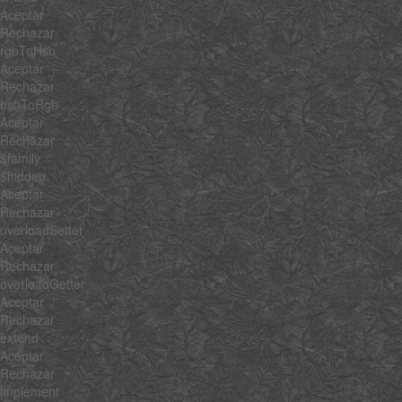
Aceptar
Rechazar
rgbToHsb
Aceptar
Rechazar
hsbToRgb
Aceptar
Rechazar
$family
$hidden
Aceptar
Rechazar
overloadSetter
Aceptar
Rechazar
overloadGetter
Aceptar
Rechazar
extend
Aceptar
Rechazar
implement