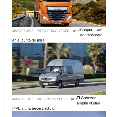
Cooperativas
MAYO 24 2013
VISTO 104032 VECES
47
de transporte
en el punto de mira
El Gobierno
JULIO 22 2013
VISTO 95779 VECES
0
amplía el plan
PIVE a una tercera edición