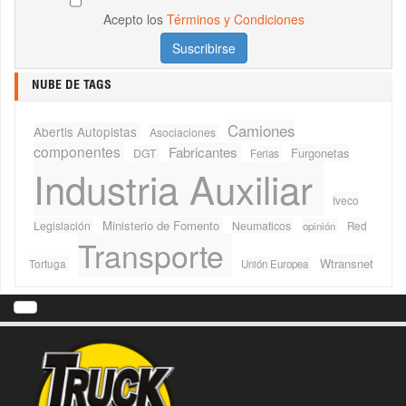
Acepto los
Términos y Condiciones
NUBE DE TAGS
Camiones
Abertis Autopistas
Asociaciones
componentes
Fabricantes
Furgonetas
DGT
Ferias
Industria Auxiliar
Iveco
Ministerio de Fomento
Legislación
Neumaticos
Red
opinión
Transporte
Wtransnet
Tortuga
Unión Europea