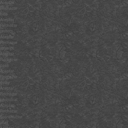
Aceptar
Rechazar
hide
Aceptar
Rechazar
protect
Aceptar
Rechazar
attempt
Aceptar
Rechazar
pass
Aceptar
Rechazar
delay
Aceptar
Rechazar
periodical
Aceptar
Rechazar
$constructor
alias
Aceptar