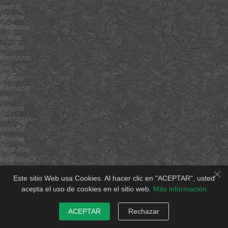
unshift
Aceptar
Rechazar
concat
Aceptar
Rechazar
join
Aceptar
Rechazar
slice
Aceptar
Rechazar
indexOf
Aceptar
Rechazar
lastIndexOf
Aceptar
×
Rechazar
Este sitio Web usa Cookies. Al hacer clic en "ACEPTAR", usted
filter
acepta el uso de cookies en el sitio web.
Más información
Aceptar
Rechazar
ACEPTAR
Rechazar
forEach