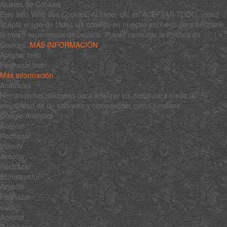
Ajustes de Cookies
Este sitio Web usa Cookies. Al hacer clic en ACEPTAR TODO, usted
acepta el uso de todas las cookies en nuestro sitio web para brindarle
la mejor experiencia de usuario. Puede consultar la Política de
Cookies:
MÁS INFORMACIÓN
Aceptar todo
Rechazar todo
Más información
Analíticas
Herramientas utilizadas para analizar los datos para medir la
efectividad de un sitio web y comprender cómo funciona.
Google Analytics
Aceptar
Rechazar
$family
Aceptar
Rechazar
$constructor
Aceptar
Rechazar
each
Aceptar
Rechazar