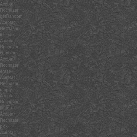
Aceptar
Rechazar
getRandom
Aceptar
Rechazar
include
Aceptar
Rechazar
combine
Aceptar
Rechazar
erase
Aceptar
Rechazar
empty
Aceptar
Rechazar
flatten
Aceptar
Rechazar
pick
Aceptar