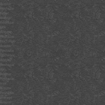
Aceptar
Rechazar
flatten
Aceptar
Rechazar
pick
Aceptar
Rechazar
hexToRgb
Aceptar
Rechazar
rgbToHex
Aceptar
Rechazar
min
Aceptar
Rechazar
max
Aceptar
Rechazar
average
Aceptar