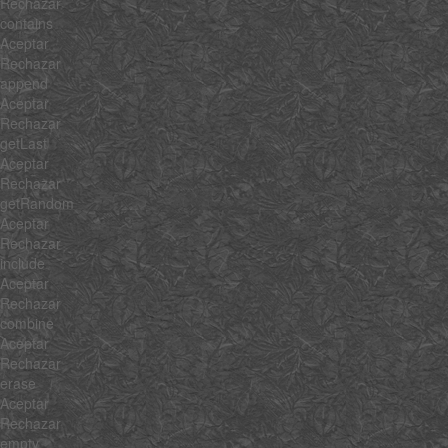
Rechazar
contains
Aceptar
Rechazar
append
Aceptar
Rechazar
getLast
Aceptar
Rechazar
getRandom
Aceptar
Rechazar
include
Aceptar
Rechazar
combine
Aceptar
Rechazar
erase
Aceptar
Rechazar
empty