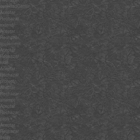
overloadGetter
Aceptar
Rechazar
extend
Aceptar
Rechazar
implement
Aceptar
Rechazar
hide
Aceptar
Rechazar
protect
Aceptar
Rechazar
attempt
Aceptar
Rechazar
pass
Aceptar
Rechazar
delay