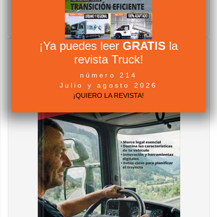
¡Ya puedes leer
GRATIS
la
revista Truck!
número 214
Julio y agosto 2026
¡QUIERO LA REVISTA!