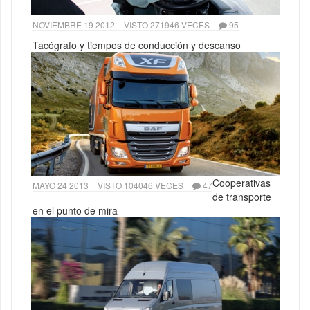
NOVIEMBRE 19 2012
VISTO 271946 VECES
95
Tacógrafo y tiempos de conducción y descanso
Cooperativas
MAYO 24 2013
VISTO 104046 VECES
47
de transporte
en el punto de mira