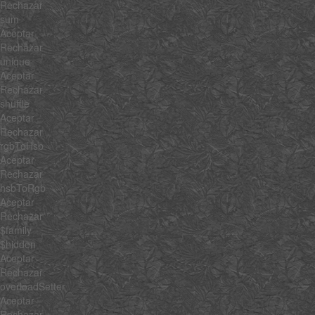
Rechazar
sum
Aceptar
Rechazar
unique
Aceptar
Rechazar
shuffle
Aceptar
Rechazar
rgbToHsb
Aceptar
Rechazar
hsbToRgb
Aceptar
Rechazar
$family
$hidden
Aceptar
Rechazar
overloadSetter
Aceptar
Rechazar