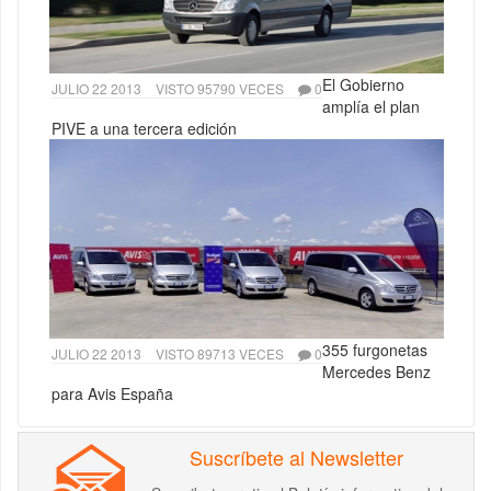
El Gobierno
JULIO 22 2013
VISTO 95790 VECES
0
amplía el plan
PIVE a una tercera edición
355 furgonetas
JULIO 22 2013
VISTO 89713 VECES
0
Mercedes Benz
para Avis España
Suscríbete al Newsletter