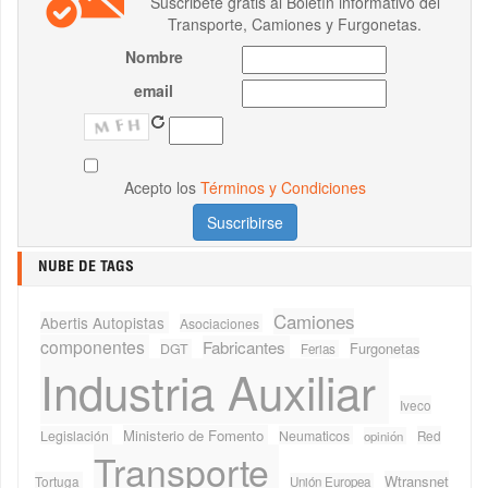
Suscribete gratis al Boletín informativo del
Transporte, Camiones y Furgonetas.
Nombre
email
Acepto los
Términos y Condiciones
NUBE DE TAGS
Camiones
Abertis Autopistas
Asociaciones
componentes
Fabricantes
Furgonetas
DGT
Ferias
Industria Auxiliar
Iveco
Ministerio de Fomento
Legislación
Neumaticos
Red
opinión
Transporte
Wtransnet
Tortuga
Unión Europea