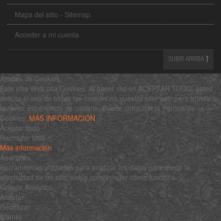
Mapa del sitio - Sitemap
Acceder a mi cuenta
SUBIR ARRIBA
Ajustes de Cookies
Este sitio Web usa Cookies. Al hacer clic en ACEPTAR TODO, usted
acepta el uso de todas las cookies en nuestro sitio web para brindarle
la mejor experiencia de usuario. Puede consultar la Política de
Cookies:
MÁS INFORMACIÓN
Aceptar todo
Rechazar todo
Más información
Analíticas
Herramientas utilizadas para analizar los datos para medir la
efectividad de un sitio web y comprender cómo funciona.
Google Analytics
Aceptar
Rechazar
$family