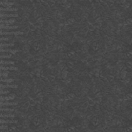
Aceptar
Rechazar
periodical
Aceptar
Rechazar
$constructor
alias
Aceptar
Rechazar
mirror
Aceptar
Rechazar
pop
Aceptar
Rechazar
push
Aceptar
Rechazar
reverse
Aceptar
Rechazar
shift