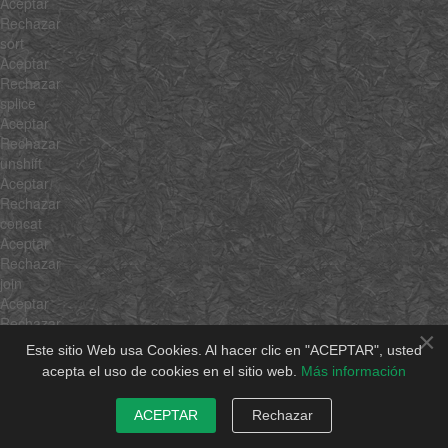
Aceptar
Rechazar
sort
Aceptar
Rechazar
splice
Aceptar
Rechazar
unshift
Aceptar
Rechazar
concat
Aceptar
Rechazar
join
Aceptar
Rechazar
×
slice
Este sitio Web usa Cookies. Al hacer clic en "ACEPTAR", usted
Aceptar
acepta el uso de cookies en el sitio web.
Más información
Rechazar
indexOf
ACEPTAR
Rechazar
Aceptar
Rechazar