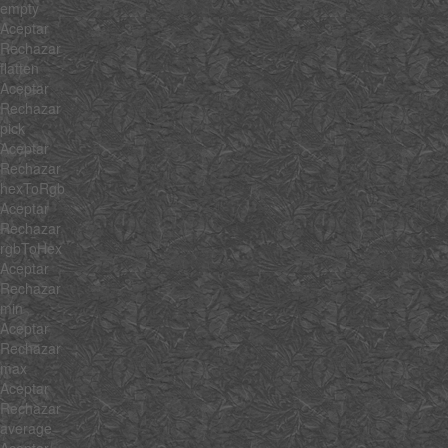
empty
Aceptar
Rechazar
flatten
Aceptar
Rechazar
pick
Aceptar
Rechazar
hexToRgb
Aceptar
Rechazar
rgbToHex
Aceptar
Rechazar
min
Aceptar
Rechazar
max
Aceptar
Rechazar
average
Aceptar