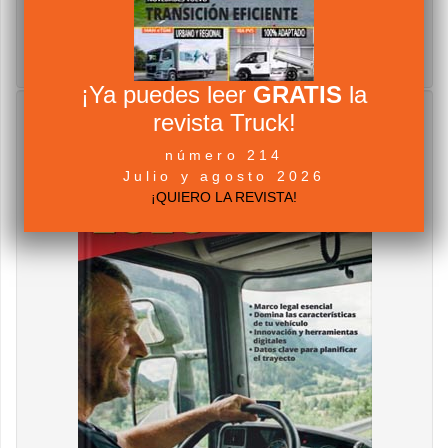
¡Ya puedes leer
GRATIS
la
revista Truck!
número 214
Julio y agosto 2026
¡QUIERO LA REVISTA!