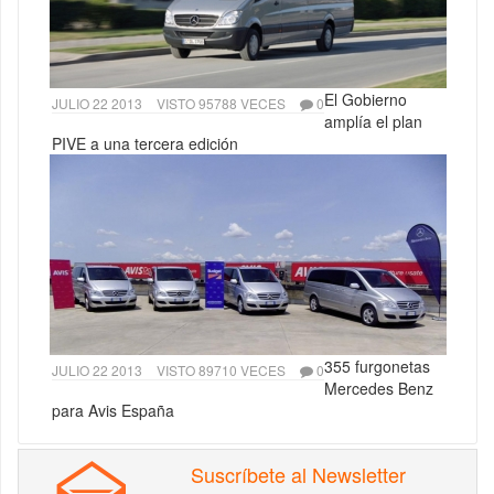
El Gobierno
JULIO 22 2013
VISTO 95788 VECES
0
amplía el plan
PIVE a una tercera edición
355 furgonetas
JULIO 22 2013
VISTO 89710 VECES
0
Mercedes Benz
para Avis España
Suscríbete al Newsletter