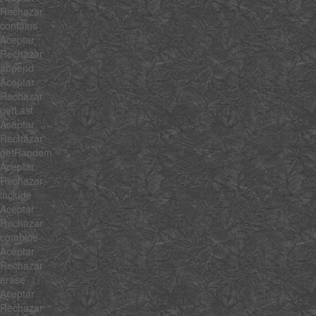
Rechazar
contains
Aceptar
Rechazar
append
Aceptar
Rechazar
getLast
Aceptar
Rechazar
getRandom
Aceptar
Rechazar
include
Aceptar
Rechazar
combine
Aceptar
Rechazar
erase
Aceptar
Rechazar