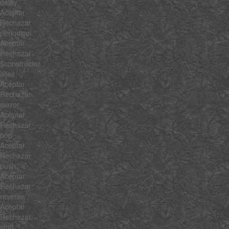
delay
Aceptar
Rechazar
periodical
Aceptar
Rechazar
$constructor
alias
Aceptar
Rechazar
mirror
Aceptar
Rechazar
pop
Aceptar
Rechazar
push
Aceptar
Rechazar
reverse
Aceptar
Rechazar
shift