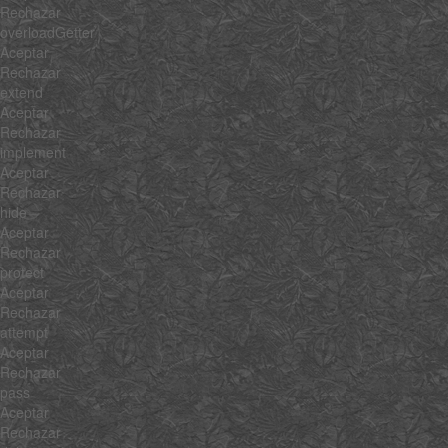
Rechazar
overloadGetter
Aceptar
Rechazar
extend
Aceptar
Rechazar
implement
Aceptar
Rechazar
hide
Aceptar
Rechazar
protect
Aceptar
Rechazar
attempt
Aceptar
Rechazar
pass
Aceptar
Rechazar