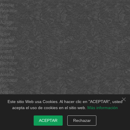
Aceptar
Rechazar
sort
Aceptar
Rechazar
splice
Aceptar
Rechazar
unshift
Aceptar
Rechazar
concat
Aceptar
Rechazar
join
Aceptar
Rechazar
×
Este sitio Web usa Cookies. Al hacer clic en "ACEPTAR", usted
slice
acepta el uso de cookies en el sitio web.
Más información
Aceptar
Rechazar
indexOf
ACEPTAR
Rechazar
Aceptar