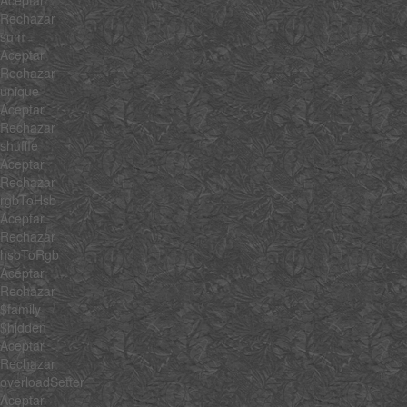
Rechazar
sum
Aceptar
Rechazar
unique
Aceptar
Rechazar
shuffle
Aceptar
Rechazar
rgbToHsb
Aceptar
Rechazar
hsbToRgb
Aceptar
Rechazar
$family
$hidden
Aceptar
Rechazar
overloadSetter
Aceptar