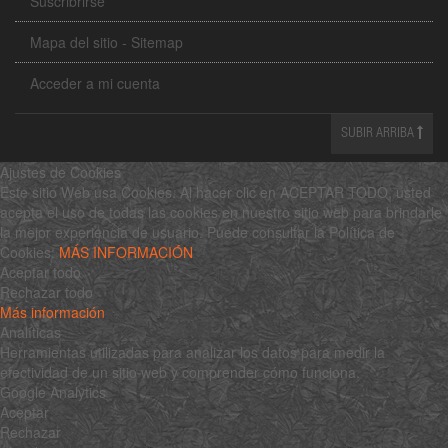
Suscribrirse
Mapa del sitio - Sitemap
Acceder a mi cuenta
SUBIR ARRIBA
Ajustes de Cookies
Este sitio Web usa Cookies. Al hacer clic en ACEPTAR TODO, usted
acepta el uso de todas las cookies en nuestro sitio web para brindarle
la mejor experiencia de usuario. Puede consultar la Política de
Cookies:
MÁS INFORMACIÓN
Aceptar todo
Rechazar todo
Más información
Analíticas
Herramientas utilizadas para analizar los datos para medir la
efectividad de un sitio web y comprender cómo funciona.
Google Analytics
Aceptar
Rechazar