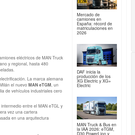
Mercado de
camiones en
España: récord de
matriculaciones en
2026
 camiones eléctricos de MAN Truck
ano y regional, hasta 480
neladas.
DAF inicia la
producción de los
electrificación. La marca alemana
XG Electric y XG+
 Milán el nuevo
MAN eTGM
, un
Electric
a de vehículos industriales cero
o intermedio entre el MAN eTGL y
mera vez una cartera
asada en una arquitectura
MAN Truck & Bus en
la IAA 2026: eTGM,
D30 PowerLion y