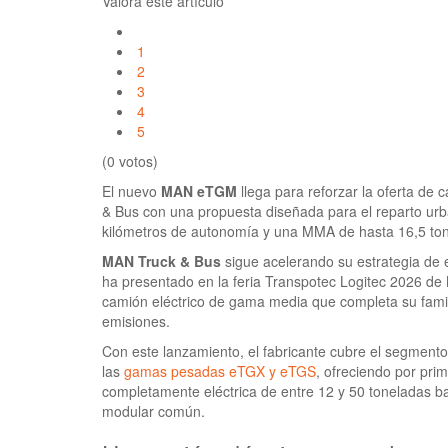
Valora este artículo
1
2
3
4
5
(0 votos)
El nuevo
MAN eTGM
llega para reforzar la oferta de
& Bus con una propuesta diseñada para el reparto urb
kilómetros de autonomía y una MMA de hasta 16,5 to
MAN Truck & Bus
sigue acelerando su estrategia de 
ha presentado en la feria Transpotec Logitec 2026 de
camión eléctrico de gama media que completa su famili
emisiones.
Con este lanzamiento, el fabricante cubre el segment
las
gamas pesadas eTGX y eTGS
, ofreciendo por pri
completamente eléctrica de entre 12 y 50 toneladas b
modular común.