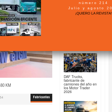
número 214
DE CAMIONES...
Julio y agosto 2
¡QUIERO LA REVISTA!
MAN TGX 41.640
8x4/4: la tractora
para 250 toneladas
DAF Trucks,
fabricante de
camiones del año en
480 KM
los Motor Trader
2026
:54
Fabricantes