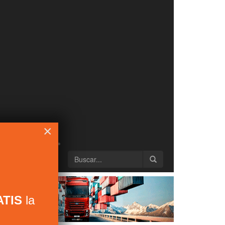
×
TIS
la