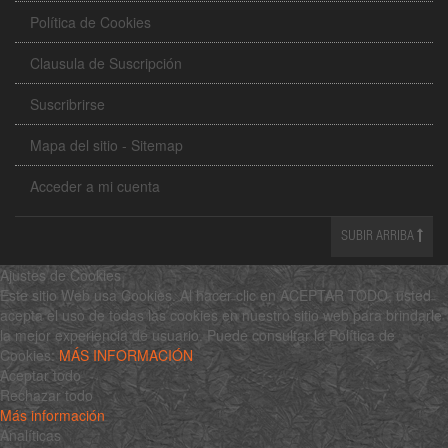
Política de Cookies
Clausula de Suscripción
Suscribrirse
Mapa del sitio - Sitemap
Acceder a mi cuenta
SUBIR ARRIBA
Ajustes de Cookies
Este sitio Web usa Cookies. Al hacer clic en ACEPTAR TODO, usted
acepta el uso de todas las cookies en nuestro sitio web para brindarle
la mejor experiencia de usuario. Puede consultar la Política de
Cookies:
MÁS INFORMACIÓN
Aceptar todo
Rechazar todo
Más información
Analíticas