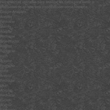
Herramientas utilizadas para analizar los datos para medir la
efectividad de un sitio web y comprender cómo funciona.
Google Analytics
Aceptar
Rechazar
$family
Aceptar
Rechazar
$constructor
Aceptar
Rechazar
each
Aceptar
Rechazar
clone
Aceptar
Rechazar
clean
Aceptar
Rechazar
invoke
Aceptar
Rechazar