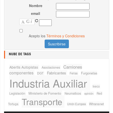
Nombre
email
Acepto los
Términos y Condiciones
NUBE DE TAGS
Camiones
Abertis Autopistas
Asociaciones
componentes
Fabricantes
Furgonetas
DGT
Ferias
Industria Auxiliar
Iveco
Ministerio de Fomento
Legislación
Neumaticos
Red
opinión
Transporte
Wtransnet
Tortuga
Unión Europea