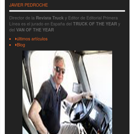
JAVIER PEDROCHE
Director de la
Revista Truck
y Editor de Editorial Primera
Línea es el jurado en España del
TRUCK OF THE YEAR
y
del
VAN OF THE YEAR
últimos artículos
Blog