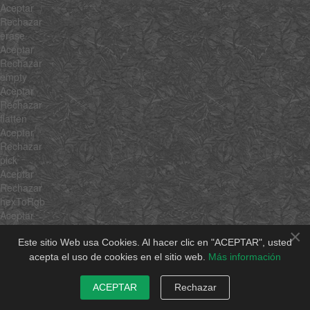
Aceptar
Rechazar
erase
Aceptar
Rechazar
empty
Aceptar
Rechazar
flatten
Aceptar
Rechazar
pick
Aceptar
Rechazar
hexToRgb
Aceptar
Rechazar
×
rgbToHex
Este sitio Web usa Cookies. Al hacer clic en "ACEPTAR", usted
Aceptar
acepta el uso de cookies en el sitio web.
Más información
Rechazar
min
ACEPTAR
Rechazar
Aceptar