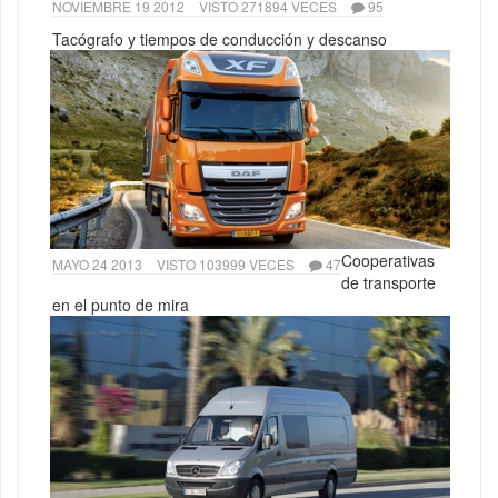
NOVIEMBRE 19 2012
VISTO 271894 VECES
95
Tacógrafo y tiempos de conducción y descanso
Cooperativas
MAYO 24 2013
VISTO 103999 VECES
47
de transporte
en el punto de mira