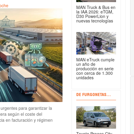
oche
MAN Truck & Bus en
la IAA 2026: eTGM,
D30 PowerLion y
nuevas tecnologías
MAN eTruck cumple
un año de
producción en serie
con cerca de 1.300
unidades
DE FURGONETAS...
rgentes para garantizar la
tera según el coste del
cia en facturación y régimen
Toyota Proace City