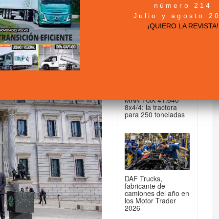
número 214
n Actualidad-Noticias de
+ NOTICIAS...
Julio y agosto 2
¡QUIERO LA REVISTA!
DE CAMIONES...
trasos y soluciones
idad
MAN TGX 41.640
8x4/4: la tractora
para 250 toneladas
DAF Trucks,
fabricante de
camiones del año en
los Motor Trader
2026