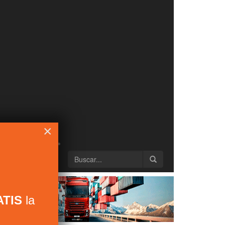
×
TIS
la