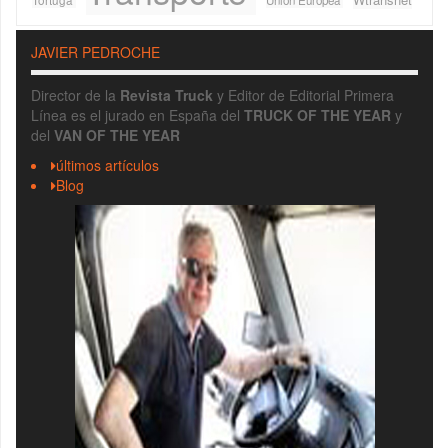
JAVIER PEDROCHE
Director de la
Revista Truck
y Editor de Editorial Primera
Línea es el jurado en España del
TRUCK OF THE YEAR
y
del
VAN OF THE YEAR
últimos artículos
Blog