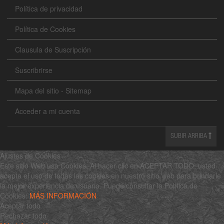
Política de privacidad
Política de Cookies
Clausula de Suscripción
Suscribrirse
Mapa del sitio - Sitemap
Acceder a mi cuenta
SUBIR ARRIBA
Ajustes de Cookies
Este sitio Web usa Cookies. Al hacer clic en ACEPTAR TODO, usted
acepta el uso de todas las cookies en nuestro sitio web para brindarle
la mejor experiencia de usuario. Puede consultar la Política de
Cookies:
MÁS INFORMACIÓN
Aceptar todo
Rechazar todo