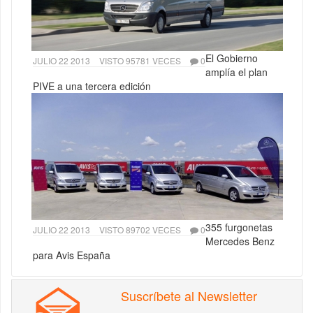
El Gobierno
JULIO 22 2013
VISTO 95781 VECES
0
amplía el plan
PIVE a una tercera edición
355 furgonetas
JULIO 22 2013
VISTO 89702 VECES
0
Mercedes Benz
para Avis España
Suscríbete al Newsletter