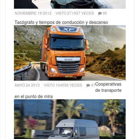
NOVIEMBRE 19 2012
VISTO 271937 VECES
95
Tacógrafo y tiempos de conducción y descanso
Cooperativas
MAYO 24 2013
VISTO 104036 VECES
47
de transporte
en el punto de mira