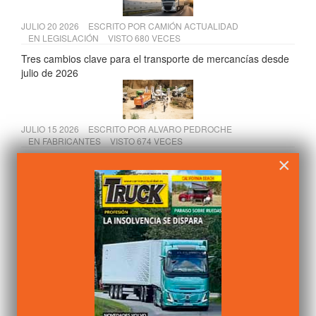
JULIO 20 2026
ESCRITO POR
CAMIÓN ACTUALIDAD
EN
LEGISLACIÓN
VISTO 680 VECES
Tres cambios clave para el transporte de mercancías desde
julio de 2026
JULIO 15 2026
ESCRITO POR
ALVARO PEDROCHE
EN
FABRICANTES
VISTO 674 VECES
×
Scania presenta sus soluciones para construcción en Osuna
y Temiño
JULIO 13 2026
ESCRITO POR
ALVARO PEDROCHE
EN
FABRICANTES
VISTO 652 VECES
AMH comercializará las furgonetas eléctricas Farizon en
España