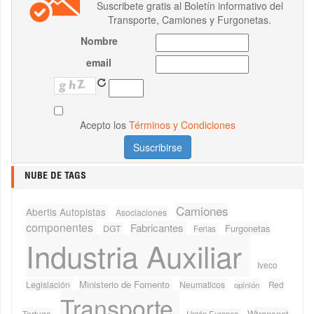
Suscribete gratis al Boletín informativo del
Transporte, Camiones y Furgonetas.
Nombre
email
Acepto los
Términos y Condiciones
NUBE DE TAGS
Camiones
Abertis Autopistas
Asociaciones
componentes
Fabricantes
Furgonetas
DGT
Ferias
Industria Auxiliar
Iveco
Ministerio de Fomento
Legislación
Neumaticos
Red
opinión
Transporte
Wtransnet
Tortuga
Unión Europea