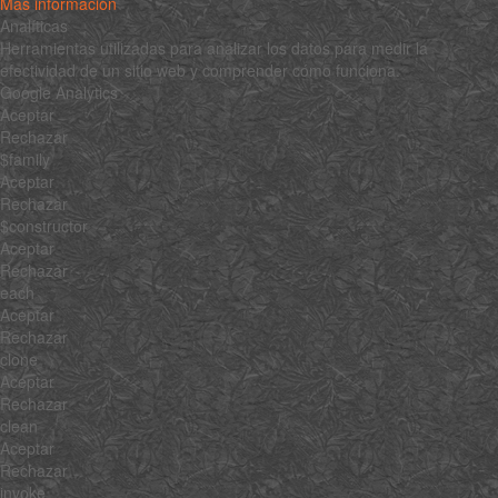
Más información
Analíticas
Herramientas utilizadas para analizar los datos para medir la
efectividad de un sitio web y comprender cómo funciona.
Google Analytics
Aceptar
Rechazar
$family
Aceptar
Rechazar
$constructor
Aceptar
Rechazar
each
Aceptar
Rechazar
clone
Aceptar
Rechazar
clean
Aceptar
Rechazar
invoke