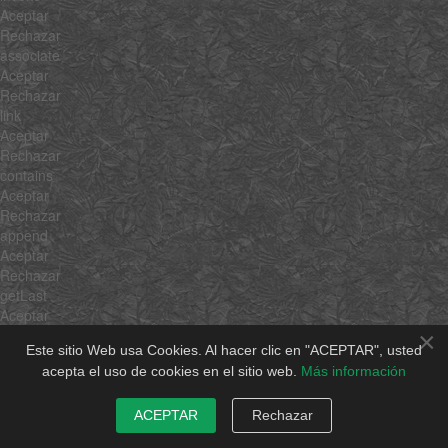
Aceptar
Rechazar
associate
Aceptar
Rechazar
link
Aceptar
Rechazar
contains
Aceptar
Rechazar
append
Aceptar
Rechazar
getLast
Aceptar
Rechazar
×
Este sitio Web usa Cookies. Al hacer clic en "ACEPTAR", usted
getRandom
acepta el uso de cookies en el sitio web.
Más información
Aceptar
Rechazar
include
ACEPTAR
Rechazar
Aceptar