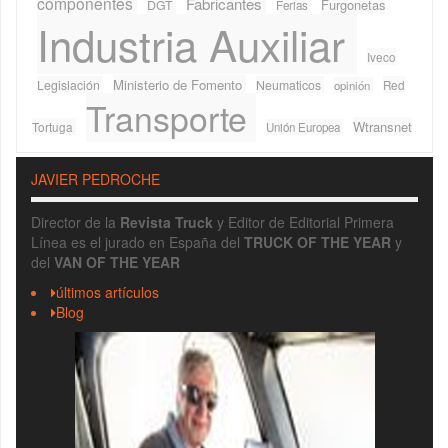
componentes
Fabricantes
Furgonetas
DGT
Ferias
Industria Auxiliar
Iveco
Ministerio de Fomento
Legislación
Neumaticos
Red
opinión
Transporte
Wtransnet
Tortuga
Unión Europea
JAVIER PEDROCHE
Director de la
Revista Truck
y Editor de Editorial Primera
Línea es el jurado en España del
TRUCK OF THE YEAR
y
del
VAN OF THE YEAR
últimos artículos
Blog