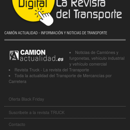
CAMIÓN ACTUALIDAD - INFORMACIÓN Y NOTICIAS DE TRANSPORTE
Noticias de Camiónes y
furgonetas, vehículo industrial
y vehículo comercial
Revista Truck - La revista del Transporte
Toda la actualidad del Transporte de Mercancías por
Carretera
Oferta Black Friday
Suscribete a la revista TRUCK
Contacto