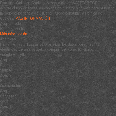
Este sitio Web usa Cookies. Al hacer clic en ACEPTAR TODO, usted
acepta el uso de todas las cookies en nuestro sitio web para brindarle
la mejor experiencia de usuario. Puede consultar la Política de
Cookies:
MÁS INFORMACIÓN
Aceptar todo
Rechazar todo
Más información
Analíticas
Herramientas utilizadas para analizar los datos para medir la
efectividad de un sitio web y comprender cómo funciona.
Google Analytics
Aceptar
Rechazar
$family
Aceptar
Rechazar
$constructor
Aceptar
Rechazar
each
Aceptar
Rechazar