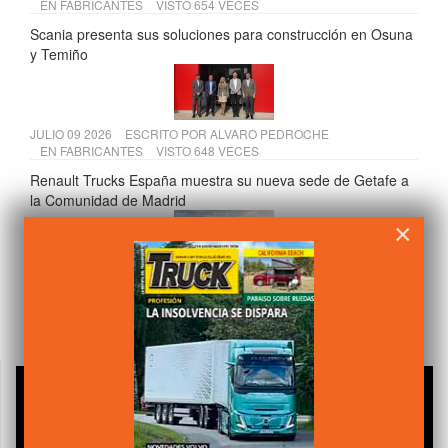
EN
FABRICANTES
VISTO 654 VECES
Scania presenta sus soluciones para construcción en Osuna
y Temiño
JULIO 09 2026
ESCRITO POR
ALVARO PEDROCHE
EN
FABRICANTES
VISTO 648 VECES
Renault Trucks España muestra su nueva sede de Getafe a
la Comunidad de Madrid
×
JULIO 20 2026
ESCRITO POR
CAMIÓN ACTUALIDAD
EN
LEGISLACIÓN
VISTO 647 VECES
Tres cambios clave para el transporte de mercancías desde
julio de 2026