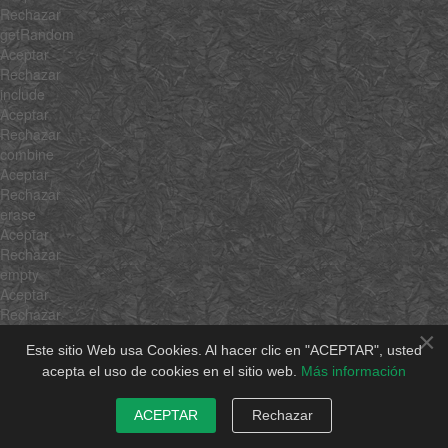
Rechazar
getRandom
Aceptar
Rechazar
include
Aceptar
Rechazar
combine
Aceptar
Rechazar
erase
Aceptar
Rechazar
empty
Aceptar
Rechazar
flatten
×
Este sitio Web usa Cookies. Al hacer clic en "ACEPTAR", usted
Aceptar
acepta el uso de cookies en el sitio web.
Más información
Rechazar
pick
Aceptar
ACEPTAR
Rechazar
Rechazar