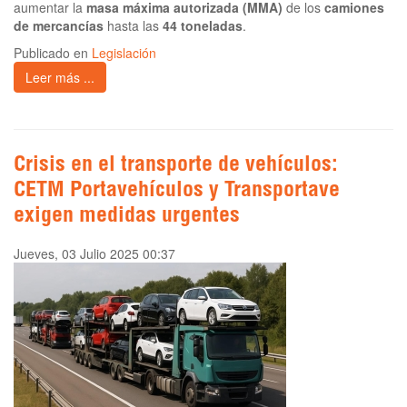
aumentar la
masa máxima autorizada (MMA)
de los
camiones
de mercancías
hasta las
44 toneladas
.
Publicado en
Legislación
Leer más ...
Crisis en el transporte de vehículos:
CETM Portavehículos y Transportave
exigen medidas urgentes
Jueves, 03 Julio 2025 00:37