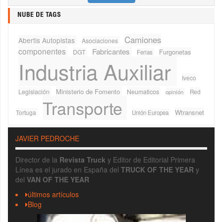
NUBE DE TAGS
Camiones
Abertis Autopistas
Asociaciones
componentes
Fabricantes
Furgonetas
DGT
Ferias
Industria Auxiliar
Iveco
Ministerio de Fomento
Legislación
Neumaticos
Red
opinión
Transporte
Wtransnet
Tortuga
Unión Europea
JAVIER PEDROCHE
Director de la
Revista Truck
y Editor de Editorial Primera
Línea es el jurado en España del
TRUCK OF THE YEAR
y
del
VAN OF THE YEAR
últimos artículos
Blog