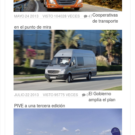
Cooperativas
MAYO 24 2013
VISTO 104028 VECES
47
de transporte
en el punto de mira
El Gobierno
JULIO 22 2013
VISTO 95775 VECES
0
amplía el plan
PIVE a una tercera edición