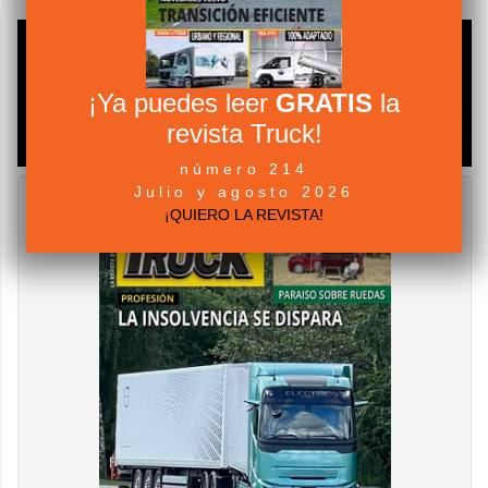
¡Ya puedes leer
GRATIS
la
revista Truck!
número 214
Julio y agosto 2026
¡QUIERO LA REVISTA!