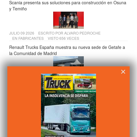
Scania presenta sus soluciones para construcción en Osuna
y Temiño
JULIO 09 2026
ESCRITO POR
ALVARO PEDROCHE
EN
FABRICANTES
VISTO 656 VECES
Renault Trucks España muestra su nueva sede de Getafe a
la Comunidad de Madrid
×
JULIO 13 2026
ESCRITO POR
ALVARO PEDROCHE
EN
FABRICANTES
VISTO 640 VECES
AMH comercializará las furgonetas eléctricas Farizon en
España
JULIO 15 2026
ESCRITO POR
ALVARO PEDROCHE
EN
COMPONENTES
VISTO 635 VECES
Andamur presenta su VI Informe de Sostenibilidad 2025