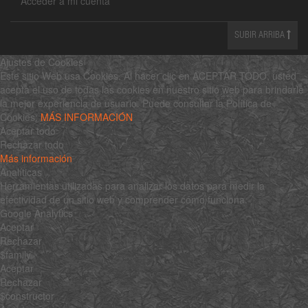
Acceder a mi cuenta
SUBIR ARRIBA
Ajustes de Cookies
Este sitio Web usa Cookies. Al hacer clic en ACEPTAR TODO, usted
acepta el uso de todas las cookies en nuestro sitio web para brindarle
la mejor experiencia de usuario. Puede consultar la Política de
Cookies:
MÁS INFORMACIÓN
Aceptar todo
Rechazar todo
Más información
Analíticas
Herramientas utilizadas para analizar los datos para medir la
efectividad de un sitio web y comprender cómo funciona.
Google Analytics
Aceptar
Rechazar
$family
Aceptar
Rechazar
$constructor