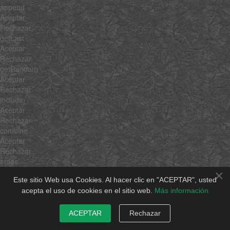
append
Aceptar
Rechazar
getLast
Aceptar
Rechazar
getRandom
Aceptar
Rechazar
include
Aceptar
Rechazar
combine
Aceptar
Rechazar
erase
Aceptar
×
Este sitio Web usa Cookies. Al hacer clic en "ACEPTAR", usted
Rechazar
acepta el uso de cookies en el sitio web.
Más información
empty
Aceptar
Rechazar
ACEPTAR
Rechazar
flatten