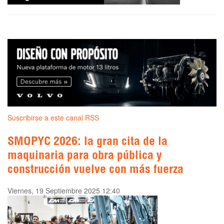
Suscribirse a este canal RSS
SMOPYC 2026: la gran cita de la
maquinaria para obra pública y
construcción vuelve con más fuerza
Viernes, 19 Septiembre 2025 12:40