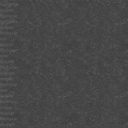
hexToRgb
Aceptar
Rechazar
rgbToHex
Aceptar
Rechazar
min
Aceptar
Rechazar
max
Aceptar
Rechazar
average
Aceptar
Rechazar
sum
Aceptar
Rechazar
unique
Aceptar
Rechazar
shuffle