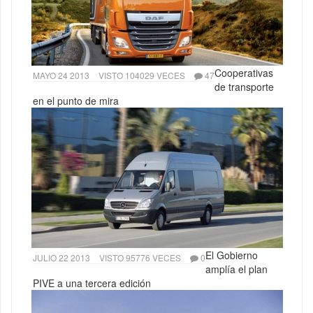
Cooperativas
MAYO 24 2013
VISTO 104029 VECES
47
de transporte
en el punto de mira
El Gobierno
JULIO 22 2013
VISTO 95776 VECES
0
amplía el plan
PIVE a una tercera edición