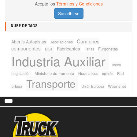
Acepto los
Términos y Condiciones
NUBE DE TAGS
Camiones
Abertis Autopistas
Asociaciones
componentes
Fabricantes
Furgonetas
DGT
Ferias
Industria Auxiliar
Iveco
Ministerio de Fomento
Legislación
Neumaticos
Red
opinión
Transporte
Wtransnet
Tortuga
Unión Europea