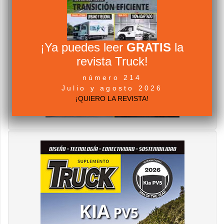
¡Ya puedes leer
GRATIS
la
revista Truck!
número 214
Julio y agosto 2026
¡QUIERO LA REVISTA!