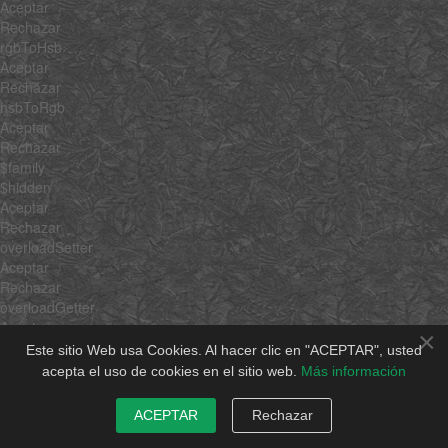
Aceptar
Rechazar
rgbToHsb
Aceptar
Rechazar
hsbToRgb
Aceptar
Rechazar
$family
$hidden
Aceptar
Rechazar
overloadSetter
Aceptar
Rechazar
overloadGetter
Aceptar
×
Rechazar
Este sitio Web usa Cookies. Al hacer clic en "ACEPTAR", usted
extend
acepta el uso de cookies en el sitio web.
Más información
Aceptar
Rechazar
ACEPTAR
Rechazar
implement
Aceptar