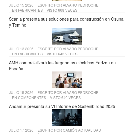
JULIO 15 2026
ESCRITO POR
ALVARO PEDROCHE
EN
FABRICANTES
VISTO 668 VECES
Scania presenta sus soluciones para construcción en Osuna
y Temiño
JULIO 13 2026
ESCRITO POR
ALVARO PEDROCHE
EN
FABRICANTES
VISTO 643 VECES
AMH comercializará las furgonetas eléctricas Farizon en
España
JULIO 15 2026
ESCRITO POR
ALVARO PEDROCHE
EN
COMPONENTES
VISTO 640 VECES
Andamur presenta su VI Informe de Sostenibilidad 2025
JULIO 17 2026
ESCRITO POR
CAMIÓN ACTUALIDAD