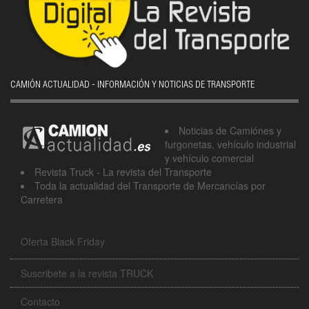
CAMIÓN ACTUALIDAD - INFORMACIÓN Y NOTICIAS DE TRANSPORTE
Noticias de Camiónes y
furgonetas, vehículo industrial
y vehículo comercial
Revista Truck - La revista del Transporte
Toda la actualidad del Transporte de Mercancías por
Carretera
Oferta Black Friday
Suscribete a la revista TRUCK
Contacto