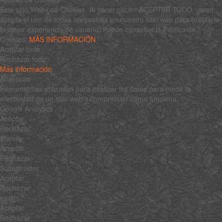
Este sitio Web usa Cookies. Al hacer clic en ACEPTAR TODO, usted
acepta el uso de todas las cookies en nuestro sitio web para brindarle
la mejor experiencia de usuario. Puede consultar la Política de
Cookies:
MÁS INFORMACIÓN
Aceptar todo
Rechazar todo
Más información
Analíticas
Herramientas utilizadas para analizar los datos para medir la
efectividad de un sitio web y comprender cómo funciona.
Google Analytics
Aceptar
Rechazar
$family
Aceptar
Rechazar
$constructor
Aceptar
Rechazar
each
Aceptar
Rechazar