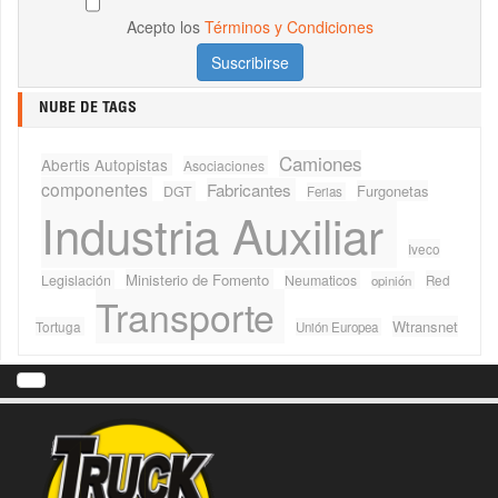
Acepto los
Términos y Condiciones
NUBE DE TAGS
Camiones
Abertis Autopistas
Asociaciones
componentes
Fabricantes
Furgonetas
DGT
Ferias
Industria Auxiliar
Iveco
Ministerio de Fomento
Legislación
Neumaticos
Red
opinión
Transporte
Wtransnet
Tortuga
Unión Europea