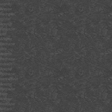
unshift
Aceptar
Rechazar
concat
Aceptar
Rechazar
join
Aceptar
Rechazar
slice
Aceptar
Rechazar
indexOf
Aceptar
Rechazar
lastIndexOf
Aceptar
Rechazar
filter
Aceptar
Rechazar
forEach