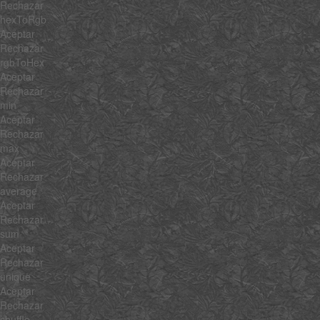
Rechazar
hexToRgb
Aceptar
Rechazar
rgbToHex
Aceptar
Rechazar
min
Aceptar
Rechazar
max
Aceptar
Rechazar
average
Aceptar
Rechazar
sum
Aceptar
Rechazar
unique
Aceptar
Rechazar
shuffle