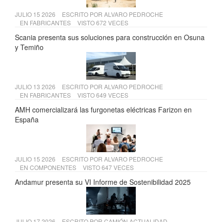
JULIO 15 2026
ESCRITO POR
ALVARO PEDROCHE
EN
FABRICANTES
VISTO 672 VECES
Scania presenta sus soluciones para construcción en Osuna
y Temiño
JULIO 13 2026
ESCRITO POR
ALVARO PEDROCHE
EN
FABRICANTES
VISTO 649 VECES
AMH comercializará las furgonetas eléctricas Farizon en
España
JULIO 15 2026
ESCRITO POR
ALVARO PEDROCHE
EN
COMPONENTES
VISTO 647 VECES
Andamur presenta su VI Informe de Sostenibilidad 2025
JULIO 17 2026
ESCRITO POR
CAMIÓN ACTUALIDAD