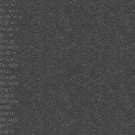
Aceptar
Rechazar
getRandom
Aceptar
Rechazar
include
Aceptar
Rechazar
combine
Aceptar
Rechazar
erase
Aceptar
Rechazar
empty
Aceptar
Rechazar
flatten
Aceptar
Rechazar
pick
Aceptar