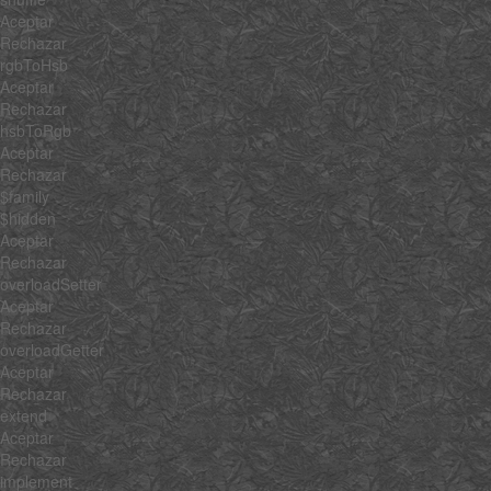
Aceptar
Rechazar
rgbToHsb
Aceptar
Rechazar
hsbToRgb
Aceptar
Rechazar
$family
$hidden
Aceptar
Rechazar
overloadSetter
Aceptar
Rechazar
overloadGetter
Aceptar
Rechazar
extend
Aceptar
Rechazar
implement