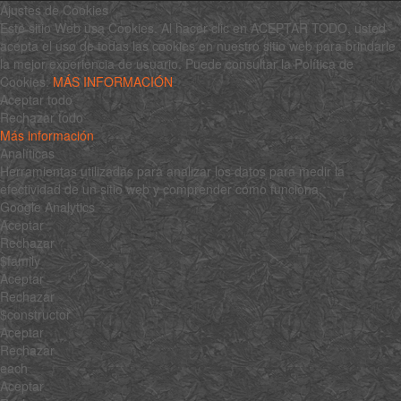
Ajustes de Cookies
Este sitio Web usa Cookies. Al hacer clic en ACEPTAR TODO, usted
acepta el uso de todas las cookies en nuestro sitio web para brindarle
la mejor experiencia de usuario. Puede consultar la Política de
Cookies:
MÁS INFORMACIÓN
Aceptar todo
Rechazar todo
Más información
Analíticas
Herramientas utilizadas para analizar los datos para medir la
efectividad de un sitio web y comprender cómo funciona.
Google Analytics
Aceptar
Rechazar
$family
Aceptar
Rechazar
$constructor
Aceptar
Rechazar
each
Aceptar