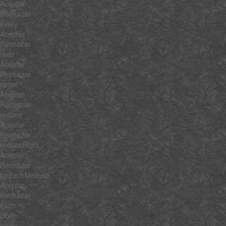
Aceptar
Rechazar
every
Aceptar
Rechazar
map
Aceptar
Rechazar
some
Aceptar
Rechazar
reduce
Aceptar
Rechazar
reduceRight
Aceptar
Rechazar
forEachMethod
Aceptar
Rechazar
each
clone
clean