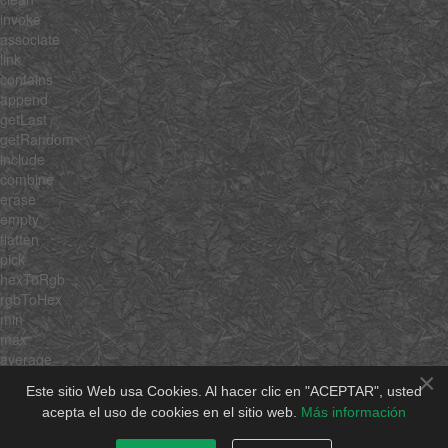
invoke
associate
link
contains
append
getLast
getRandom
include
combine
erase
empty
flatten
pick
hexToRgb
rgbToHex
min
max
average
×
sum
Este sitio Web usa Cookies. Al hacer clic en "ACEPTAR", usted
unique
acepta el uso de cookies en el sitio web.
Más información
shuffle
rgbToHsb