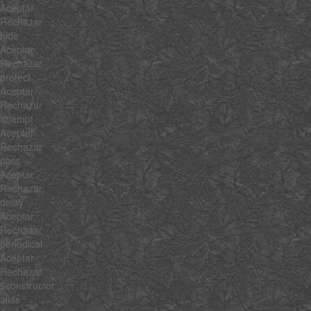
Aceptar
Rechazar
hide
Aceptar
Rechazar
protect
Aceptar
Rechazar
attempt
Aceptar
Rechazar
pass
Aceptar
Rechazar
delay
Aceptar
Rechazar
periodical
Aceptar
Rechazar
$constructor
alias