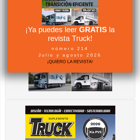
¡Ya puedes leer
GRATIS
la
revista Truck!
número 214
Julio y agosto 2026
¡QUIERO LA REVISTA!