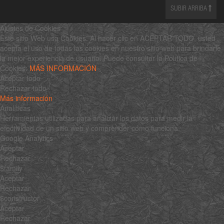
SUBIR ARRIBA
Ajustes de Cookies
Este sitio Web usa Cookies. Al hacer clic en ACEPTAR TODO, usted
acepta el uso de todas las cookies en nuestro sitio web para brindarle
la mejor experiencia de usuario. Puede consultar la Política de
Cookies:
MÁS INFORMACIÓN
Aceptar todo
Rechazar todo
Más información
Analíticas
Herramientas utilizadas para analizar los datos para medir la
efectividad de un sitio web y comprender cómo funciona.
Google Analytics
Aceptar
Rechazar
$family
Aceptar
Rechazar
$constructor
Aceptar
Rechazar