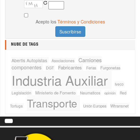
Acepto los
Términos y Condiciones
NUBE DE TAGS
Camiones
Abertis Autopistas
Asociaciones
componentes
Fabricantes
Furgonetas
DGT
Ferias
Industria Auxiliar
Iveco
Ministerio de Fomento
Legislación
Neumaticos
Red
opinión
Transporte
Wtransnet
Tortuga
Unión Europea