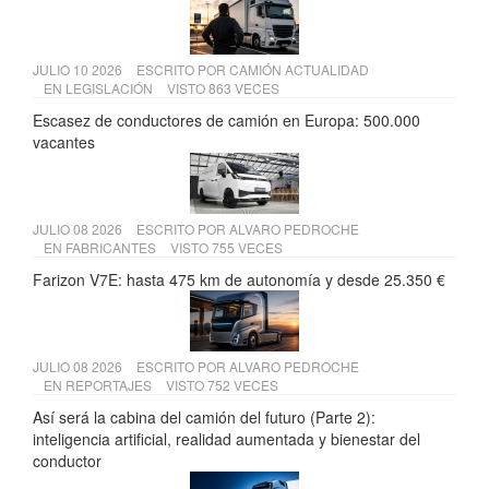
JULIO 10 2026
ESCRITO POR
CAMIÓN ACTUALIDAD
EN
LEGISLACIÓN
VISTO 863 VECES
Escasez de conductores de camión en Europa: 500.000
vacantes
JULIO 08 2026
ESCRITO POR
ALVARO PEDROCHE
EN
FABRICANTES
VISTO 755 VECES
Farizon V7E: hasta 475 km de autonomía y desde 25.350 €
JULIO 08 2026
ESCRITO POR
ALVARO PEDROCHE
EN
REPORTAJES
VISTO 752 VECES
Así será la cabina del camión del futuro (Parte 2):
inteligencia artificial, realidad aumentada y bienestar del
conductor