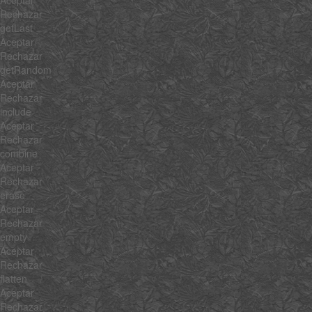
Rechazar
getLast
Aceptar
Rechazar
getRandom
Aceptar
Rechazar
include
Aceptar
Rechazar
combine
Aceptar
Rechazar
erase
Aceptar
Rechazar
empty
Aceptar
Rechazar
flatten
Aceptar
Rechazar