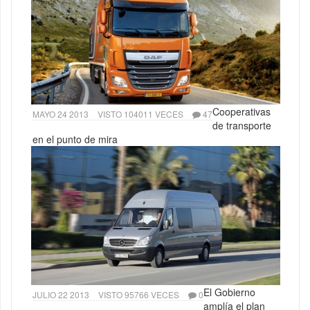
Cooperativas
MAYO 24 2013
VISTO 104011 VECES
47
de transporte
en el punto de mira
El Gobierno
JULIO 22 2013
VISTO 95766 VECES
0
amplía el plan