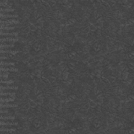
pick
Aceptar
Rechazar
hexToRgb
Aceptar
Rechazar
rgbToHex
Aceptar
Rechazar
min
Aceptar
Rechazar
max
Aceptar
Rechazar
average
Aceptar
Rechazar
sum
Aceptar
Rechazar
unique