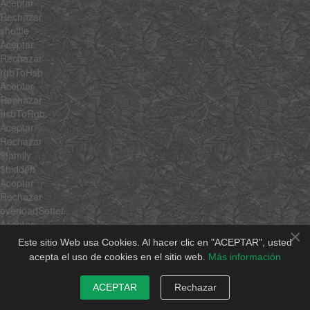
Aceptar
Rechazar
shuffle
Aceptar
Rechazar
rgbToHsb
Aceptar
Rechazar
hsbToRgb
Aceptar
Rechazar
$family
$hidden
Aceptar
Rechazar
overloadSetter
Aceptar
×
Rechazar
Este sitio Web usa Cookies. Al hacer clic en "ACEPTAR", usted
overloadGetter
acepta el uso de cookies en el sitio web.
Más información
Aceptar
Rechazar
ACEPTAR
Rechazar
extend
Aceptar