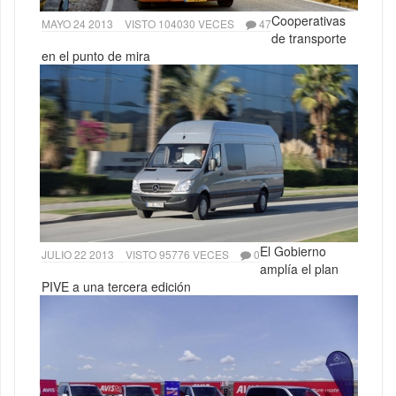
Cooperativas
MAYO 24 2013
VISTO 104030 VECES
47
de transporte
en el punto de mira
El Gobierno
JULIO 22 2013
VISTO 95776 VECES
0
amplía el plan
PIVE a una tercera edición