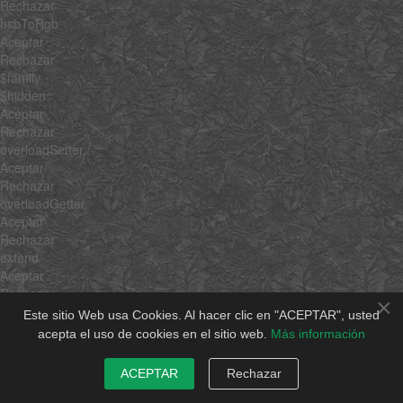
Rechazar
hsbToRgb
Aceptar
Rechazar
$family
$hidden
Aceptar
Rechazar
overloadSetter
Aceptar
Rechazar
overloadGetter
Aceptar
Rechazar
extend
Aceptar
Rechazar
×
implement
Este sitio Web usa Cookies. Al hacer clic en "ACEPTAR", usted
Aceptar
acepta el uso de cookies en el sitio web.
Más información
Rechazar
hide
ACEPTAR
Rechazar
Aceptar
Rechazar