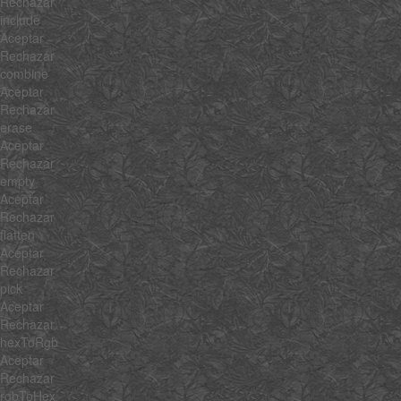
Rechazar
include
Aceptar
Rechazar
combine
Aceptar
Rechazar
erase
Aceptar
Rechazar
empty
Aceptar
Rechazar
flatten
Aceptar
Rechazar
pick
Aceptar
Rechazar
hexToRgb
Aceptar
Rechazar
rgbToHex