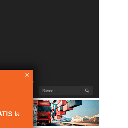
×
TIS
la