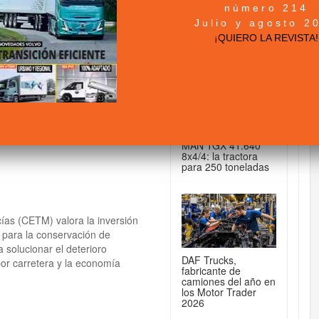
número 214
+ NOTICIAS...
Julio y agosto 2
enar el deterioro de
¡QUIERO LA REVISTA!
DE CAMIONES...
MAN TGX 41.640
8x4/4: la tractora
para 250 toneladas
as (CETM) valora la inversión
 para la conservación de
a solucionar el deterioro
DAF Trucks,
por carretera y la economía
fabricante de
camiones del año en
los Motor Trader
2026