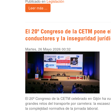
Publicado en
Legislación
Leer más ...
El 20º Congreso de la CETM pone el
conductores y la inseguridad jurídi
Martes, 26 Mayo 2026 00:32
El 20º Congreso de la CETM celebrado en Gijón ha vue
grandes retos del transporte por carretera: la escasez
la complejidad normativa de la jornada laboral.