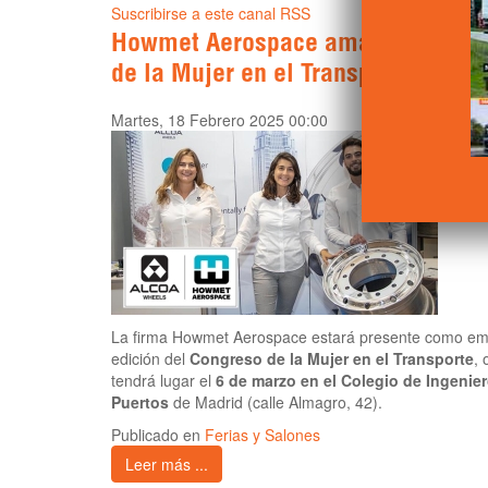
Suscribirse a este canal RSS
Howmet Aerospace amadrina el 3e
de la Mujer en el Transporte
Martes, 18 Febrero 2025 00:00
La firma Howmet Aerospace estará presente como emp
edición del
Congreso de la Mujer en el Transporte
,
tendrá lugar el
6 de marzo en el Colegio de Ingenie
Puertos
de Madrid (calle Almagro, 42).
Publicado en
Ferias y Salones
Leer más ...