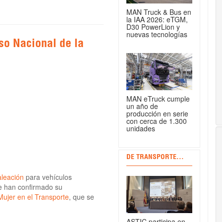
MAN Truck & Bus en
la IAA 2026: eTGM,
D30 PowerLion y
nuevas tecnologías
so Nacional de la
MAN eTruck cumple
un año de
producción en serie
con cerca de 1.300
unidades
DE TRANSPORTE...
aleación
para vehículos
e han confirmado su
Mujer en el Transporte
, que se
ASTIC participa en