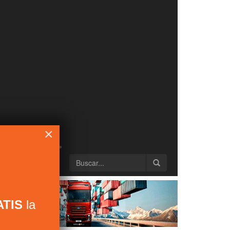
×
TIS
la