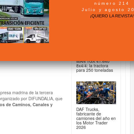
número 214
+ NOTICIAS...
Julio y agosto 2
r Congreso Nacional
¡QUIERO LA REVISTA!
DE CAMIONES...
MAN TGX 41.640
8x4/4: la tractora
para 250 toneladas
resa madrina de la tercera
 organizado por DIFUNDALIA, que
ros de Caminos, Canales y
DAF Trucks,
fabricante de
camiones del año en
los Motor Trader
2026