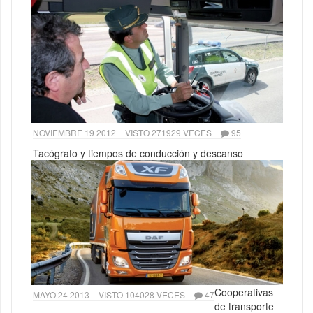
NOVIEMBRE 19 2012
VISTO 271929 VECES
95
Tacógrafo y tiempos de conducción y descanso
Cooperativas
MAYO 24 2013
VISTO 104028 VECES
47
de transporte