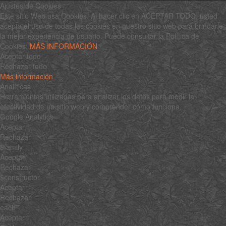
Ajustes de Cookies
Este sitio Web usa Cookies. Al hacer clic en ACEPTAR TODO, usted
acepta el uso de todas las cookies en nuestro sitio web para brindarle
la mejor experiencia de usuario. Puede consultar la Política de
Cookies:
MÁS INFORMACIÓN
Aceptar todo
Rechazar todo
Más información
Analíticas
Herramientas utilizadas para analizar los datos para medir la
efectividad de un sitio web y comprender cómo funciona.
Google Analytics
Aceptar
Rechazar
$family
Aceptar
Rechazar
$constructor
Aceptar
Rechazar
each
Aceptar