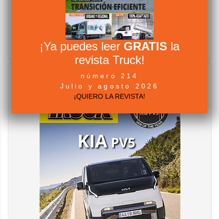
¡Ya puedes leer
GRATIS
la
revista Truck!
número 214
Julio y agosto 2026
¡QUIERO LA REVISTA!