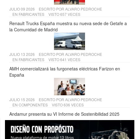
JULIO 09 2026
ESCRITO POR
ALVARO PEDROCHE
EN
FABRICANTES
VISTO 657 VECES
Renault Trucks España muestra su nueva sede de Getafe a
la Comunidad de Madrid
JULIO 13 2026
ESCRITO POR
ALVARO PEDROCHE
EN
FABRICANTES
VISTO 641 VECES
AMH comercializará las furgonetas eléctricas Farizon en
España
JULIO 15 2026
ESCRITO POR
ALVARO PEDROCHE
EN
COMPONENTES
VISTO 636 VECES
Andamur presenta su VI Informe de Sostenibilidad 2025