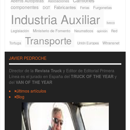
Camiones
Abertis Autopistas
Asociaciones
componentes
Fabricantes
Furgonetas
DGT
Ferias
Industria Auxiliar
Iveco
Ministerio de Fomento
Legislación
Neumaticos
Red
opinión
Transporte
Wtransnet
Tortuga
Unión Europea
JAVIER PEDROCHE
Director de la
Revista Truck
y Editor de Editorial Primera
Línea es el jurado en España del
TRUCK OF THE YEAR
y
del
VAN OF THE YEAR
últimos artículos
Blog