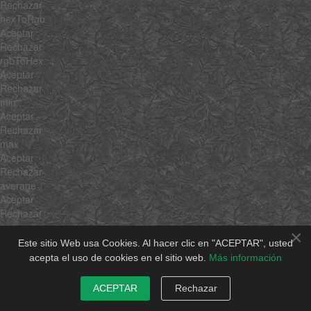
Rechazar
hexToRgb
Aceptar
Rechazar
rgbToHex
Aceptar
Rechazar
min
Aceptar
Rechazar
max
Aceptar
Rechazar
average
Aceptar
Rechazar
sum
×
Aceptar
Este sitio Web usa Cookies. Al hacer clic en "ACEPTAR", usted
Rechazar
acepta el uso de cookies en el sitio web.
Más información
unique
Aceptar
ACEPTAR
Rechazar
Rechazar
shuffle