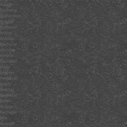
Aceptar
Rechazar
getRandom
Aceptar
Rechazar
include
Aceptar
Rechazar
combine
Aceptar
Rechazar
erase
Aceptar
Rechazar
empty
Aceptar
Rechazar
flatten
Aceptar
Rechazar
pick
Aceptar