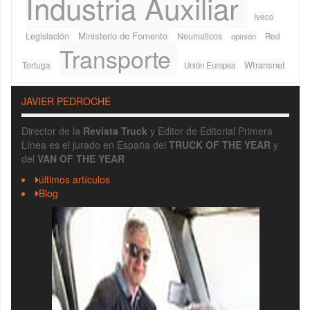
Industria Auxiliar
Iveco
Ministerio de Fomento
Legislación
Neumaticos
Red
opinión
Transporte
Wtransnet
Tortuga
Unión Europea
JAVIER PEDROCHE
Director de la
Revista Truck
y Editor de Editorial Primera
Línea es el jurado en España del
TRUCK OF THE YEAR
y
del
VAN OF THE YEAR
últimos artículos
Blog