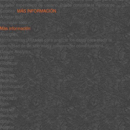
la mejor experiencia de usuario. Puede consultar la Política de
Cookies:
MÁS INFORMACIÓN
Aceptar todo
Rechazar todo
Más información
Analíticas
Herramientas utilizadas para analizar los datos para medir la
efectividad de un sitio web y comprender cómo funciona.
Google Analytics
Aceptar
Rechazar
$family
Aceptar
Rechazar
$constructor
Aceptar
Rechazar
each
Aceptar
Rechazar
clone
Aceptar