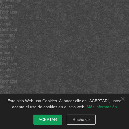
getRandom
Aceptar
Rechazar
include
Aceptar
Rechazar
combine
Aceptar
Rechazar
erase
Aceptar
Rechazar
empty
Aceptar
Rechazar
flatten
Aceptar
×
Rechazar
Este sitio Web usa Cookies. Al hacer clic en "ACEPTAR", usted
pick
acepta el uso de cookies en el sitio web.
Más información
Aceptar
Rechazar
ACEPTAR
Rechazar
hexToRgb
Aceptar