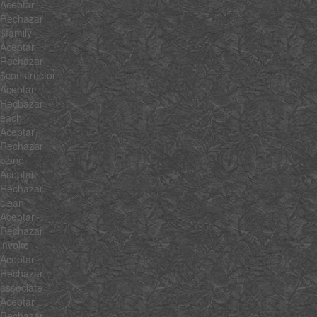
Aceptar
Rechazar
$family
Aceptar
Rechazar
$constructor
Aceptar
Rechazar
each
Aceptar
Rechazar
clone
Aceptar
Rechazar
clean
Aceptar
Rechazar
invoke
Aceptar
Rechazar
associate
Aceptar
Rechazar