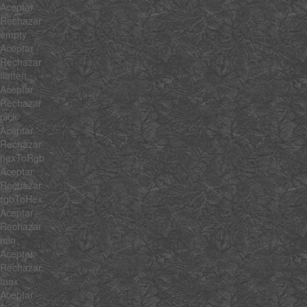
Aceptar
Rechazar
empty
Aceptar
Rechazar
flatten
Aceptar
Rechazar
pick
Aceptar
Rechazar
hexToRgb
Aceptar
Rechazar
rgbToHex
Aceptar
Rechazar
min
Aceptar
Rechazar
max
Aceptar