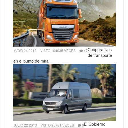
Cooperativas
MAYO 24 2013
VISTO 104035 VECES
47
de transporte
en el punto de mira
El Gobierno
JULIO 22 2013
VISTO 95781 VECES
0