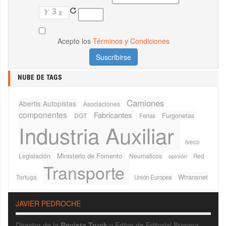
Acepto los
Términos y Condiciones
NUBE DE TAGS
Camiones
Abertis Autopistas
Asociaciones
componentes
Fabricantes
Furgonetas
DGT
Ferias
Industria Auxiliar
Iveco
Ministerio de Fomento
Legislación
Neumaticos
Red
opinión
Transporte
Wtransnet
Tortuga
Unión Europea
JAVIER PEDROCHE
Director de la
Revista Truck
y Editor de Editorial Primera