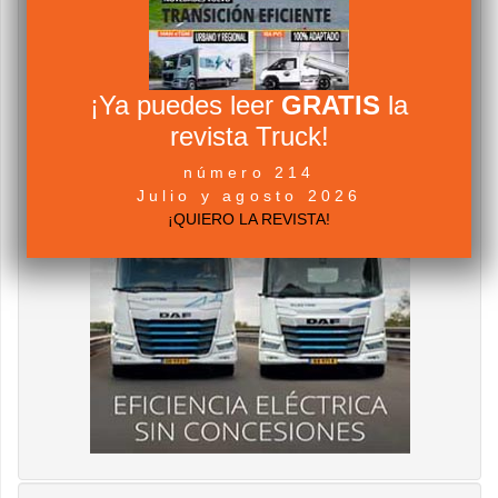
¡Ya puedes leer
GRATIS
la
revista Truck!
número 214
Julio y agosto 2026
¡QUIERO LA REVISTA!