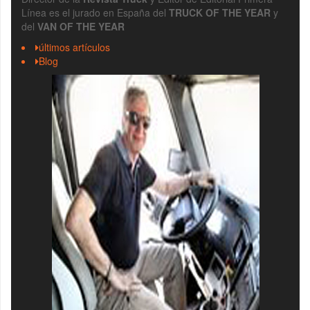
Línea es el jurado en España del
TRUCK OF THE YEAR
y
del
VAN OF THE YEAR
últimos artículos
Blog