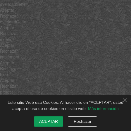
overloadSetter
Aceptar
Rechazar
overloadGetter
Aceptar
Rechazar
extend
Aceptar
Rechazar
implement
Aceptar
Rechazar
hide
Aceptar
Rechazar
protect
Aceptar
×
Este sitio Web usa Cookies. Al hacer clic en "ACEPTAR", usted
Rechazar
acepta el uso de cookies en el sitio web.
Más información
attempt
Aceptar
Rechazar
ACEPTAR
Rechazar
pass