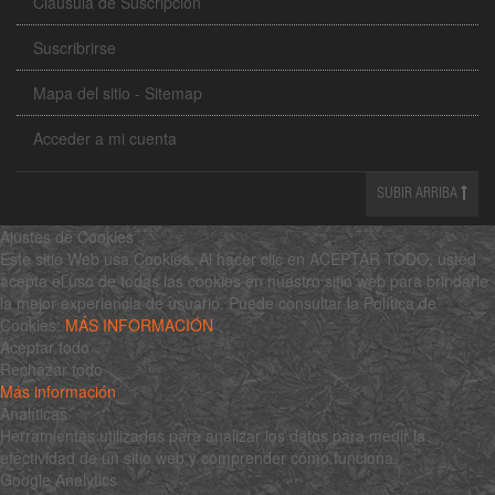
Clausula de Suscripción
Suscribrirse
Mapa del sitio - Sitemap
Acceder a mi cuenta
SUBIR ARRIBA
Ajustes de Cookies
Este sitio Web usa Cookies. Al hacer clic en ACEPTAR TODO, usted
acepta el uso de todas las cookies en nuestro sitio web para brindarle
la mejor experiencia de usuario. Puede consultar la Política de
Cookies:
MÁS INFORMACIÓN
Aceptar todo
Rechazar todo
Más información
Analíticas
Herramientas utilizadas para analizar los datos para medir la
efectividad de un sitio web y comprender cómo funciona.
Google Analytics