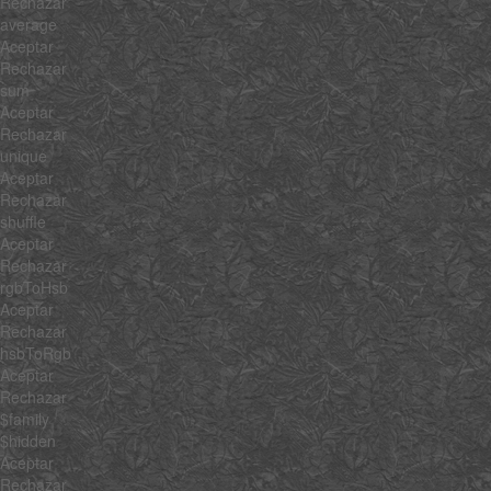
Rechazar
average
Aceptar
Rechazar
sum
Aceptar
Rechazar
unique
Aceptar
Rechazar
shuffle
Aceptar
Rechazar
rgbToHsb
Aceptar
Rechazar
hsbToRgb
Aceptar
Rechazar
$family
$hidden
Aceptar
Rechazar