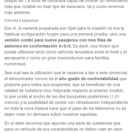
bloque de 1,6 litros de cilindrada capaz de ofrecer un rendimiento
más que notable en todo tipo de escenario, tal y como veremos
más adelante.
Cómoda y espaciosa
Eso sí, la variante preparada por Opel para la ocasión no era la
habitual configuración furgón para una primera prueba, sino una
versión combi para nueve pasajeros con tres filas de
asientos en conformación 3+3+3.
Es decir, una Vivaro que
puede utilizarse tanto como vehículo lanzadera entre el hotel y el
aeropuerto o como un gran monovolumen para familias
numerosas.
Sea cual sea la utilización que le vayamos a dar a este comercial,
el denominador común es el
alto grado de confortabilidad
que
propone para todos sus ocupantes, que se benefician de una
calidad de rodadura muy mejorada respecto al anterior modelo,
lo que unido al ancho de las dos banquetas posteriores (1,51
metros) y la posibilidad de contar con climatización independiente
en toda la zona trasera hace que el paso de los kilómetros no se
dejen notar en demasía sobre nuestras espaldas.
En el debe tenemos que apuntar una serie de cuestiones que
para un vehículo de sus características no deben caer en saco