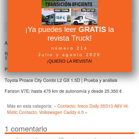
Grupo Nieves participará en el 2º Congreso Nacional de la
Mujer en el Transporte
Artículos relacionados (por etiqueta)
¡Ya puedes leer
GRATIS
la
revista Truck!
AMH comercializará las furgonetas eléctricas Farizon en España
número 214
Renault Master estrena mejoras en confort, seguridad y gama E-
Julio y agosto 2026
Tech
¡QUIERO LA REVISTA!
Prueba Kia PV5 Passenger Elite
Toyota Proace City Combi L2 GX 1.5D | Prueba y análisis
Farizon V7E: hasta 475 km de autonomía y desde 25.350 €
Más en esta categoría:
« Contacto: Iveco Daily 35S13 A8V Hi-
Matic
Contacto: Volkswagen Caddy 4.0 »
1
comentario