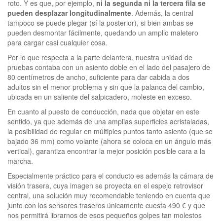
roto. Y es que, por ejemplo,
ni la segunda ni la tercera fila se
pueden desplazar longitudinalmente
. Además, la central
tampoco se puede plegar (sí la posterior), si bien ambas se
pueden desmontar fácilmente, quedando un amplio maletero
para cargar casi cualquier cosa.
Por lo que respecta a la parte delantera, nuestra unidad de
pruebas contaba con un asiento doble en el lado del pasajero de
80 centímetros de ancho, suficiente para dar cabida a dos
adultos sin el menor problema y sin que la palanca del cambio,
ubicada en un saliente del salpicadero, moleste en exceso.
En cuanto al puesto de conducción, nada que objetar en este
sentido, ya que además de una amplias superficies acristaladas,
la posibilidad de regular en múltiples puntos tanto asiento (que se
bajado 36 mm) como volante (ahora se coloca en un ángulo más
vertical), garantiza encontrar la mejor posición posible cara a la
marcha.
Especialmente práctico para el conducto es además la cámara de
visión trasera, cuya imagen se proyecta en el espejo retrovisor
central, una solución muy recomendable teniendo en cuenta que
junto con los sensores traseros únicamente cuesta 490 € y que
nos permitirá librarnos de esos pequeños golpes tan molestos