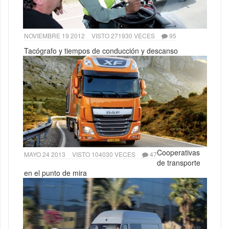
NOVIEMBRE 19 2012
VISTO 271930 VECES
95
Tacógrafo y tiempos de conducción y descanso
Cooperativas
MAYO 24 2013
VISTO 104030 VECES
47
de transporte
en el punto de mira