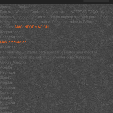
Ajustes de Cookies
Este sitio Web usa Cookies. Al hacer clic en ACEPTAR TODO, usted
acepta el uso de todas las cookies en nuestro sitio web para brindarle
la mejor experiencia de usuario. Puede consultar la Política de
Cookies:
MÁS INFORMACIÓN
Aceptar todo
Rechazar todo
Más información
Analíticas
Herramientas utilizadas para analizar los datos para medir la
efectividad de un sitio web y comprender cómo funciona.
Google Analytics
Aceptar
Rechazar
$family
Aceptar
Rechazar
$constructor
Aceptar
Rechazar
each
Aceptar