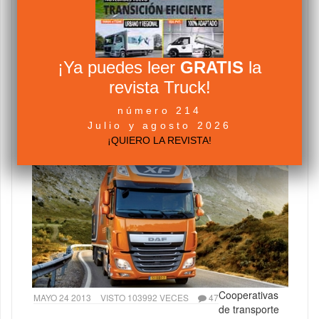
¡Ya puedes leer
GRATIS
la
revista Truck!
número 214
Julio y agosto 2026
NOVIEMBRE 19 2012
VISTO 271886 VECES
95
¡QUIERO LA REVISTA!
Tacógrafo y tiempos de conducción y descanso
Cooperativas
MAYO 24 2013
VISTO 103992 VECES
47
de transporte