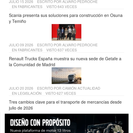
JULIO 15 2026
ESCRITO POR
ALVARO PEDROCHE
EN
FABRICANTES
VISTO 643 VECES
Scania presenta sus soluciones para construcción en Osuna
y Temiño
JULIO 09 2026
ESCRITO POR
ALVARO PEDROCHE
EN
FABRICANTES
VISTO 637 VECES
Renault Trucks España muestra su nueva sede de Getafe a
la Comunidad de Madrid
JULIO 20 2026
ESCRITO POR
CAMIÓN ACTUALIDAD
EN
LEGISLACIÓN
VISTO 627 VECES
Tres cambios clave para el transporte de mercancías desde
julio de 2026