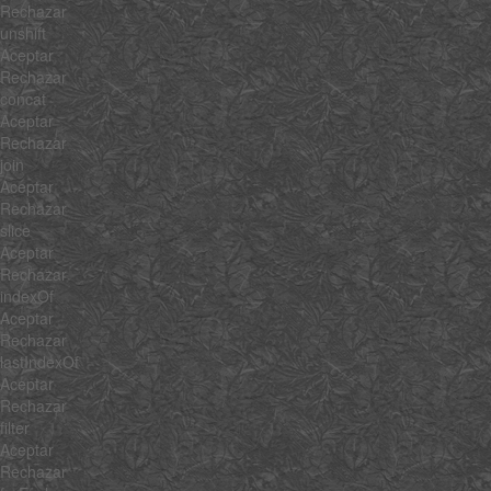
Rechazar
unshift
Aceptar
Rechazar
concat
Aceptar
Rechazar
join
Aceptar
Rechazar
slice
Aceptar
Rechazar
indexOf
Aceptar
Rechazar
lastIndexOf
Aceptar
Rechazar
filter
Aceptar
Rechazar