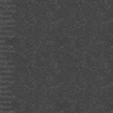
Aceptar
Rechazar
hexToRgb
Aceptar
Rechazar
rgbToHex
Aceptar
Rechazar
min
Aceptar
Rechazar
max
Aceptar
Rechazar
average
Aceptar
Rechazar
sum
Aceptar
Rechazar
unique
Aceptar
Rechazar