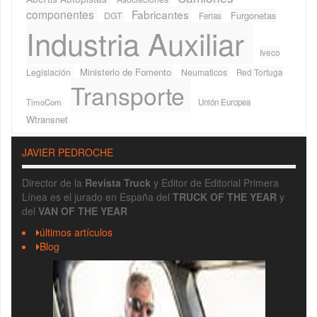
componentes
Fabricantes
Furgonetas
DGT
Ferias
Industria Auxiliar
Iveco
Ministerio de Fomento
Legislación
Neumaticos
Red Tortuga
Transporte
TimoCom
Unión Europea
Wtransnet
JAVIER PEDROCHE
Director de la
Revista Truck
y Editor de Editorial Primera
Línea es el jurado en España del
TRUCK OF THE YEAR
y
del
VAN OF THE YEAR
últimos artículos
Blog