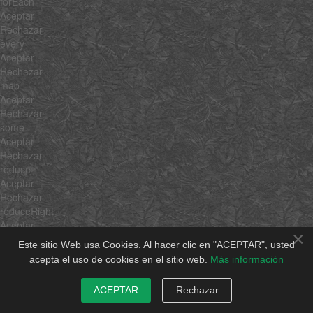
forEach
Aceptar
Rechazar
every
Aceptar
Rechazar
map
Aceptar
Rechazar
some
Aceptar
Rechazar
reduce
Aceptar
Rechazar
reduceRight
Aceptar
×
Rechazar
Este sitio Web usa Cookies. Al hacer clic en "ACEPTAR", usted
forEachMethod
acepta el uso de cookies en el sitio web.
Más información
Aceptar
Rechazar
ACEPTAR
Rechazar
each
clone