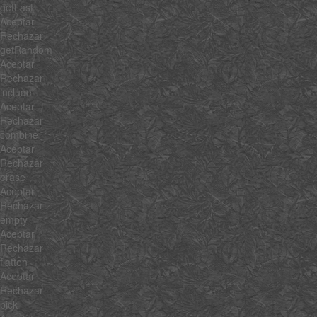
getLast
Aceptar
Rechazar
getRandom
Aceptar
Rechazar
include
Aceptar
Rechazar
combine
Aceptar
Rechazar
erase
Aceptar
Rechazar
empty
Aceptar
Rechazar
flatten
Aceptar
Rechazar
pick