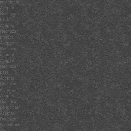
implement
Aceptar
Rechazar
hide
Aceptar
Rechazar
protect
Aceptar
Rechazar
attempt
Aceptar
Rechazar
pass
Aceptar
Rechazar
delay
Aceptar
Rechazar
periodical
Aceptar
Rechazar
$constructor
alias