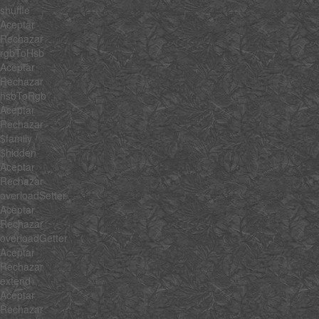
shuffle
Aceptar
Rechazar
rgbToHsb
Aceptar
Rechazar
hsbToRgb
Aceptar
Rechazar
$family
$hidden
Aceptar
Rechazar
overloadSetter
Aceptar
Rechazar
overloadGetter
Aceptar
Rechazar
extend
Aceptar
Rechazar