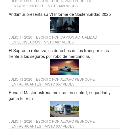
JULIO 15 2026
ESCRITO POR
ALVARO PEDROCHE
EN
COMPONENTES
VISTO 669 VECES
Andamur presenta su VI Informe de Sostenibilidad 2025
JULIO 17 2026
ESCRITO POR
CAMIÓN ACTUALIDAD
EN
LEGISLACIÓN
VISTO 667 VECES
El Supremo refuerza los derechos de los transportistas
frente a los seguros por robo de mercancías
JULIO 13 2026
ESCRITO POR
ALVARO PEDROCHE
EN
FABRICANTES
VISTO 657 VECES
Renault Master estrena mejoras en confort, seguridad y
gama E-Tech
JULIO 17 2026
ESCRITO POR
ALVARO PEDROCHE
EN
FABRICANTES
VISTO 637 VECES