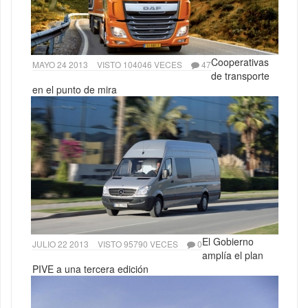
Cooperativas
MAYO 24 2013
VISTO 104046 VECES
47
de transporte
en el punto de mira
El Gobierno
JULIO 22 2013
VISTO 95790 VECES
0
amplía el plan
PIVE a una tercera edición