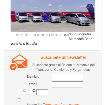
355 furgonetas
JULIO 22 2013
VISTO 89714 VECES
0
Mercedes Benz
para Avis España
Suscríbete al Newsletter
Suscribete gratis al Boletín informativo del
Transporte, Camiones y Furgonetas.
Nombre
email
Acepto los
Términos y Condiciones