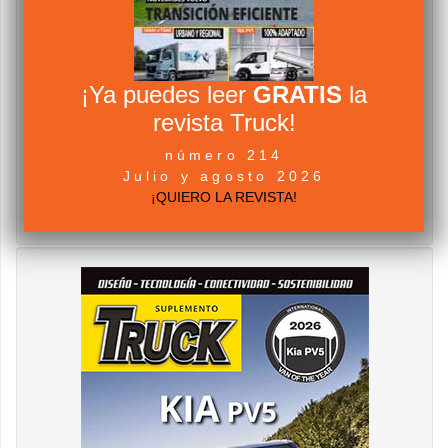
¡Ya puedes leer
GRATIS
la
revista Truck!
número 214
Julio y agosto 2026
¡QUIERO LA REVISTA!