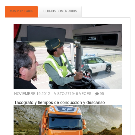
MÁS POPULARES
ÚLTIMOS COMENTARIOS
NOVIEMBRE 19 2012
VISTO 271946 VECES
95
Tacógrafo y tiempos de conducción y descanso