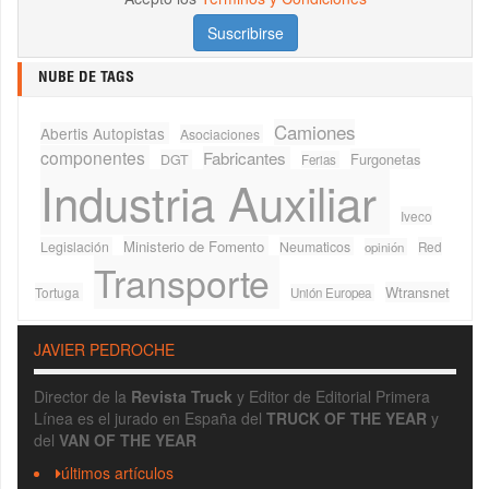
NUBE DE TAGS
Camiones
Abertis Autopistas
Asociaciones
componentes
Fabricantes
Furgonetas
DGT
Ferias
Industria Auxiliar
Iveco
Ministerio de Fomento
Legislación
Neumaticos
Red
opinión
Transporte
Wtransnet
Tortuga
Unión Europea
JAVIER PEDROCHE
Director de la
Revista Truck
y Editor de Editorial Primera
Línea es el jurado en España del
TRUCK OF THE YEAR
y
del
VAN OF THE YEAR
últimos artículos