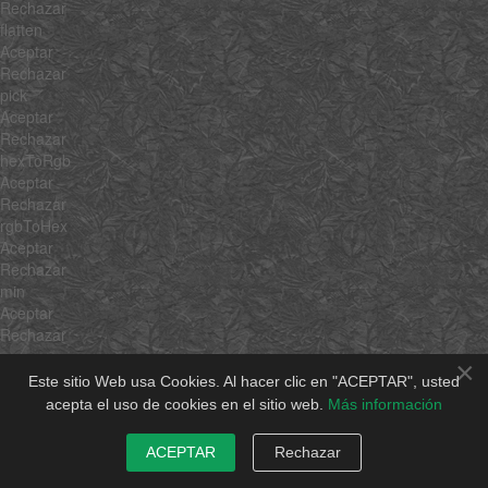
Rechazar
flatten
Aceptar
Rechazar
pick
Aceptar
Rechazar
hexToRgb
Aceptar
Rechazar
rgbToHex
Aceptar
Rechazar
min
Aceptar
Rechazar
max
×
Aceptar
Este sitio Web usa Cookies. Al hacer clic en "ACEPTAR", usted
Rechazar
acepta el uso de cookies en el sitio web.
Más información
average
Aceptar
ACEPTAR
Rechazar
Rechazar
sum