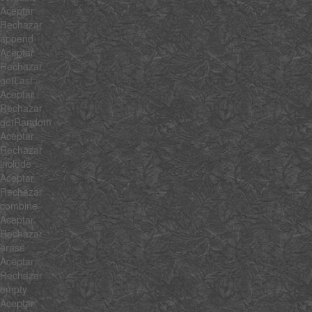
Aceptar
Rechazar
append
Aceptar
Rechazar
getLast
Aceptar
Rechazar
getRandom
Aceptar
Rechazar
include
Aceptar
Rechazar
combine
Aceptar
Rechazar
erase
Aceptar
Rechazar
empty
Aceptar