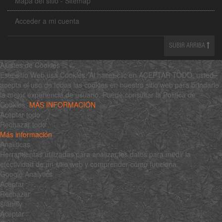
Mapa del sitio - Sitemap
Acceder a mi cuenta
SUBIR ARRIBA
Ajustes de Cookies
Este sitio Web usa Cookies. Al hacer clic en ACEPTAR TODO, usted
acepta el uso de todas las cookies en nuestro sitio web para brindarle
la mejor experiencia de usuario. Puede consultar la Política de
Cookies:
MÁS INFORMACIÓN
Aceptar todo
Rechazar todo
Más información
Analíticas
Herramientas utilizadas para analizar los datos para medir la
efectividad de un sitio web y comprender cómo funciona.
Google Analytics
Aceptar
Rechazar
$family
Aceptar