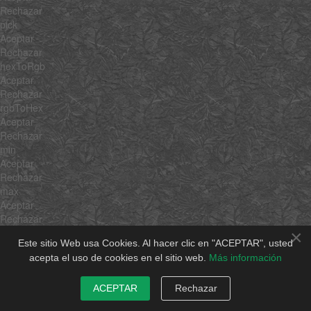
Rechazar
pick
Aceptar
Rechazar
hexToRgb
Aceptar
Rechazar
rgbToHex
Aceptar
Rechazar
min
Aceptar
Rechazar
max
Aceptar
Rechazar
average
×
Este sitio Web usa Cookies. Al hacer clic en "ACEPTAR", usted
Aceptar
acepta el uso de cookies en el sitio web.
Más información
Rechazar
sum
Aceptar
ACEPTAR
Rechazar
Rechazar