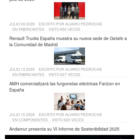
JULIO 09 2026
ESCRITO POR
ALVARO PEDROCHE
EN
FABRICANTES
VISTO 650 VECES
Renault Trucks España muestra su nueva sede de Getafe a
la Comunidad de Madrid
JULIO 13 2026
ESCRITO POR
ALVARO PEDROCHE
EN
FABRICANTES
VISTO 627 VECES
AMH comercializará las furgonetas eléctricas Farizon en
España
JULIO 15 2026
ESCRITO POR
ALVARO PEDROCHE
EN
COMPONENTES
VISTO 620 VECES
Andamur presenta su VI Informe de Sostenibilidad 2025