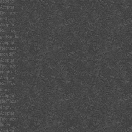
append
Aceptar
Rechazar
getLast
Aceptar
Rechazar
getRandom
Aceptar
Rechazar
include
Aceptar
Rechazar
combine
Aceptar
Rechazar
erase
Aceptar
Rechazar
empty
Aceptar
Rechazar
flatten
Aceptar