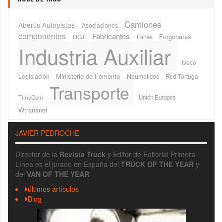
Camiones
Abertis Autopistas
Asociaciones
componentes
Fabricantes
Furgonetas
DGT
Ferias
Industria Auxiliar
Iveco
Ministerio de Fomento
Legislación
Neumaticos
Red Tortuga
Transporte
TimoCom
Unión Europea
Wtransnet
JAVIER PEDROCHE
Director de la
Revista Truck
y Editor de Editorial Primera
Línea es el jurado en España del
TRUCK OF THE YEAR
y
del
VAN OF THE YEAR
últimos artículos
Blog