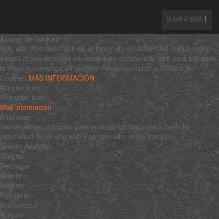
SUBIR ARRIBA
Ajustes de Cookies
Este sitio Web usa Cookies. Al hacer clic en ACEPTAR TODO, usted
acepta el uso de todas las cookies en nuestro sitio web para brindarle
la mejor experiencia de usuario. Puede consultar la Política de
Cookies:
MÁS INFORMACIÓN
Aceptar todo
Rechazar todo
Más información
Analíticas
Herramientas utilizadas para analizar los datos para medir la
efectividad de un sitio web y comprender cómo funciona.
Google Analytics
Aceptar
Rechazar
$family
Aceptar
Rechazar
$constructor
Aceptar