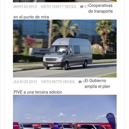
Cooperativas
MAYO 24 2013
VISTO 104017 VECES
47
de transporte
en el punto de mira
El Gobierno
JULIO 22 2013
VISTO 95770 VECES
0
amplía el plan
PIVE a una tercera edición