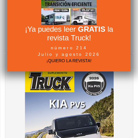
¡Ya puedes leer
GRATIS
la
revista Truck!
número 214
Julio y agosto 2026
¡QUIERO LA REVISTA!