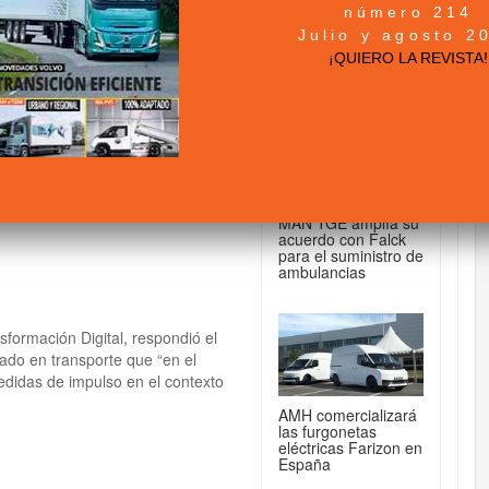
número 214
+ NOTICIAS...
Julio y agosto 2
porte durante la
¡QUIERO LA REVISTA!
DE FURGONETAS...
MAN TGE amplía su
acuerdo con Falck
para el suministro de
ambulancias
formación Digital, respondió el
ado en transporte que “en el
edidas de impulso en el contexto
AMH comercializará
las furgonetas
eléctricas Farizon en
España