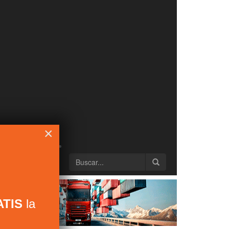
×
TIS
la