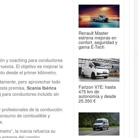
Renault Master
estrena mejoras en
confort, seguridad y
gama E-Tech
ión y coaching para conductores
 nuevos. El objetivo es mejorar la
nto desde el primer kilómetro.
idamente, pero aprovechar todo
Farizon V7E: hasta
 esta premisa,
Scania Ibérica
475 km de
 para conductores incluido sin
autonomía y desde
25.350 €
y profesionales de la conducción
l consumo de combustible y
a.
ómetro”, la marca refuerza su
a entrega del camión.