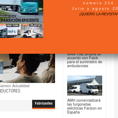
número 214
+ NOTICIAS...
Julio y agosto 2
¡QUIERO LA REVISTA!
DE FURGONETAS...
MAN TGE amplía su
acuerdo con Falck
para el suministro de
ambulancias
amion Actualidad
ONDUCTORES
AMH comercializará
las furgonetas
Fabricantes
eléctricas Farizon en
España