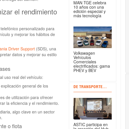
MAN TGE celebra
10 años con una
izar el rendimiento
edición especial y
más tecnología
telefónico personalizado para
hículo y mejorar los hábitos de
ania Driver Support
(SDS), una
Volkswagen
retar datos y mejorar su estilo
Vehículos
Comerciales
electrificados: gama
fases
PHEV y BEV
al uso real del vehículo:
 explicación general de los
DE TRANSPORTE...
es de utilización para ofrecer
 la eficiencia y el rendimiento.
diaria, algo clave en un sector
n.
ASTIC participa en
te o flota
la creación del Hub