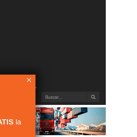
×
TIS
la