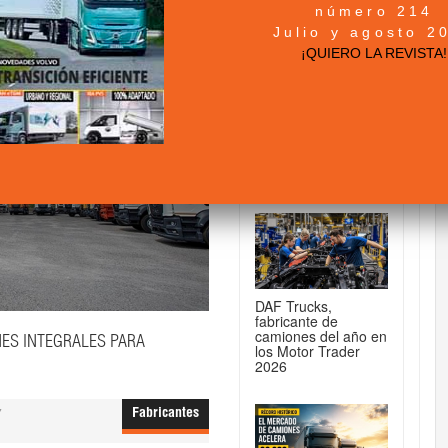
número 214
DE CAMIONES...
Julio y agosto 2
¡QUIERO LA REVISTA!
MAN TGX 41.640
8x4/4: la tractora
para 250 toneladas
DAF Trucks,
fabricante de
camiones del año en
NES INTEGRALES PARA
los Motor Trader
2026
7
Fabricantes