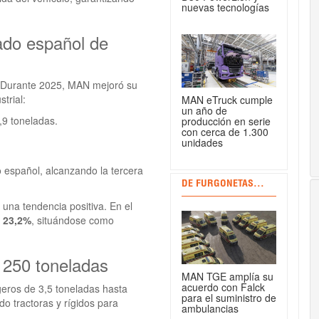
nuevas tecnologías
ado español de
. Durante 2025, MAN mejoró su
trial:
MAN eTruck cumple
un año de
,9 toneladas.
producción en serie
con cerca de 1.300
unidades
o español, alcanzando la tercera
DE FURGONETAS...
una tendencia positiva. En el
l
23,2%
, situándose como
 250 toneladas
MAN TGE amplía su
acuerdo con Falck
geros de 3,5 toneladas hasta
para el suministro de
o tractoras y rígidos para
ambulancias