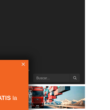
×
TIS
la