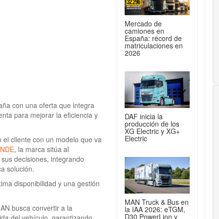
Mercado de
camiones en
España: récord de
matriculaciones en
2026
aña con una oferta que integra
enta para mejorar la eficiencia y
DAF inicia la
producción de los
XG Electric y XG+
Electric
n el cliente con un modelo que va
UNDE
, la marca sitúa al
s sus decisiones, integrando
ca solución.
áxima disponibilidad y una gestión
MAN Truck & Bus en
AN busca convertir a la
la IAA 2026: eTGM,
D30 PowerLion y
ida del vehículo, garantizando