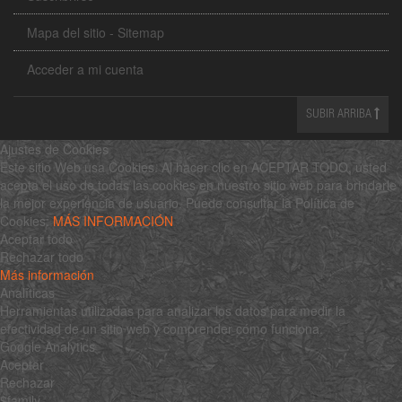
Mapa del sitio - Sitemap
Acceder a mi cuenta
SUBIR ARRIBA
Ajustes de Cookies
Este sitio Web usa Cookies. Al hacer clic en ACEPTAR TODO, usted
acepta el uso de todas las cookies en nuestro sitio web para brindarle
la mejor experiencia de usuario. Puede consultar la Política de
Cookies:
MÁS INFORMACIÓN
Aceptar todo
Rechazar todo
Más información
Analíticas
Herramientas utilizadas para analizar los datos para medir la
efectividad de un sitio web y comprender cómo funciona.
Google Analytics
Aceptar
Rechazar
$family