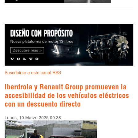
Suscribirse a este canal RSS
Iberdrola y Renault Group promueven la
accesibilidad de los vehículos eléctricos
con un descuento directo
Lunes, 10 Marzo 2025 00:38