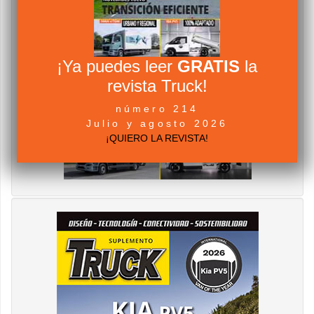
¡Ya puedes leer
GRATIS
la
revista Truck!
número 214
Julio y agosto 2026
¡QUIERO LA REVISTA!