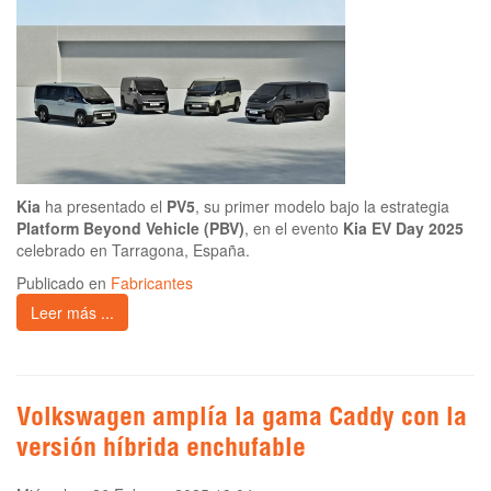
Kia
ha presentado el
PV5
, su primer modelo bajo la estrategia
Platform Beyond Vehicle (PBV)
, en el evento
Kia EV Day 2025
celebrado en Tarragona, España.
Publicado en
Fabricantes
Leer más ...
Volkswagen amplía la gama Caddy con la
versión híbrida enchufable