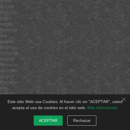
empty
Aceptar
Rechazar
flatten
Aceptar
Rechazar
pick
Aceptar
Rechazar
hexToRgb
Aceptar
Rechazar
rgbToHex
Aceptar
Rechazar
min
Aceptar
×
Rechazar
Este sitio Web usa Cookies. Al hacer clic en "ACEPTAR", usted
max
acepta el uso de cookies en el sitio web.
Más información
Aceptar
Rechazar
ACEPTAR
Rechazar
average
Aceptar