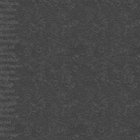
Rechazar
contains
Aceptar
Rechazar
append
Aceptar
Rechazar
getLast
Aceptar
Rechazar
getRandom
Aceptar
Rechazar
include
Aceptar
Rechazar
combine
Aceptar
Rechazar
erase
Aceptar
Rechazar