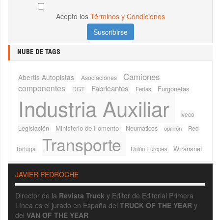
Acepto los
Términos y Condiciones
NUBE DE TAGS
Camiones
Abertis Autopistas
Asociaciones
componentes
Fabricantes
Furgonetas
DGT
Ferias
Industria Auxiliar
Iveco
Ministerio de Fomento
Legislación
Neumaticos
Red
opinión
Transporte
Wtransnet
Tortuga
Unión Europea
JAVIER PEDROCHE
Director de la
Revista Truck
y Editor de Editorial Primera
Línea es el jurado en España del
TRUCK OF THE YEAR
y
del
VAN OF THE YEAR