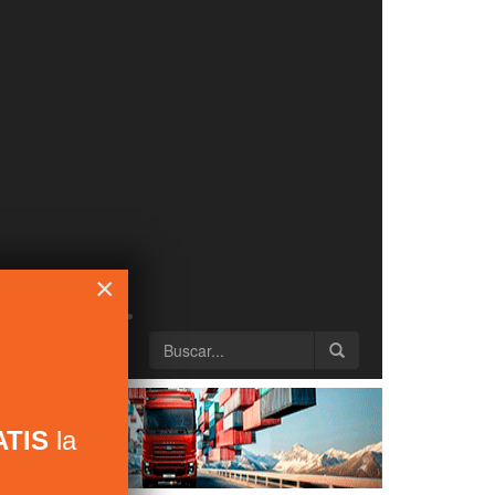
×
TIS
la