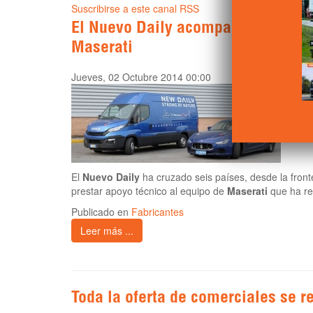
Suscribirse a este canal RSS
El Nuevo Daily acompaña al Rally 
Maserati
Jueves, 02 Octubre 2014 00:00
El
Nuevo Daily
ha cruzado seis países, desde la front
prestar apoyo técnico al equipo de
Maserati
que ha rea
Publicado en
Fabricantes
Leer más ...
Toda la oferta de comerciales se r