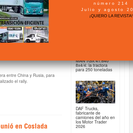
número 214
+ NOTICIAS...
Julio y agosto 2
Centenario de
¡QUIERO LA REVISTA!
DE CAMIONES...
MAN TGX 41.640
8x4/4: la tractora
para 250 toneladas
era entre China y Rusia, para
lizado el rally.
DAF Trucks,
fabricante de
camiones del año en
los Motor Trader
2026
eunió en Coslada