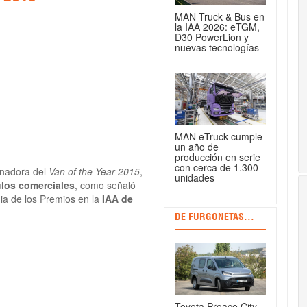
MAN Truck & Bus en
la IAA 2026: eTGM,
D30 PowerLion y
nuevas tecnologías
MAN eTruck cumple
un año de
producción en serie
con cerca de 1.300
anadora del
Van of the Year 2015
,
unidades
los comerciales
, como señaló
ia de los Premios en la
IAA de
DE FURGONETAS...
Toyota Proace City