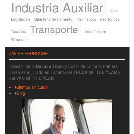
Industria Auxiliar
Iveco
Ministerio de Fomento
Legislación
Neumaticos
Red Tortuga
Transporte
TimoCom
Unión Europea
Wtransnet
JAVIER PEDROCHE
Director de la
Revista Truck
y Editor de Editorial Primera
Línea es el jurado en España del
TRUCK OF THE YEAR
y
del
VAN OF THE YEAR
últimos artículos
Blog