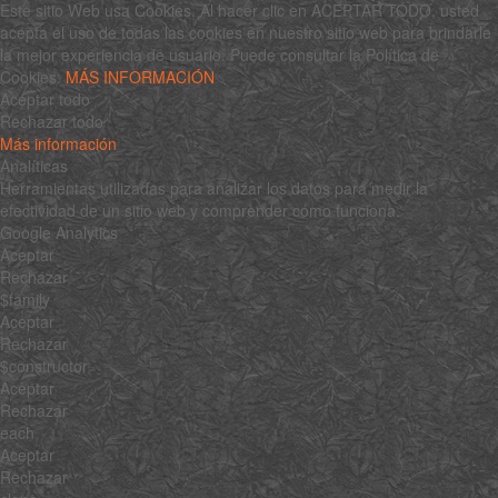
Este sitio Web usa Cookies. Al hacer clic en ACEPTAR TODO, usted
acepta el uso de todas las cookies en nuestro sitio web para brindarle
la mejor experiencia de usuario. Puede consultar la Política de
Cookies:
MÁS INFORMACIÓN
Aceptar todo
Rechazar todo
Más información
Analíticas
Herramientas utilizadas para analizar los datos para medir la
efectividad de un sitio web y comprender cómo funciona.
Google Analytics
Aceptar
Rechazar
$family
Aceptar
Rechazar
$constructor
Aceptar
Rechazar
each
Aceptar
Rechazar