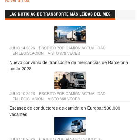
volver arriba
LAS NOTICIAS DE TRANSPORTE MÁS LEÍDAS DEL MES
JULIO 14 2026
ESCRITO POR
CAMIÓN ACTUALIDAD
EN
LEGISLACIÓN
VISTO 878 VECES
Nuevo convenio del transporte de mercancías de Barcelona
hasta 2028
JULIO 10 2026
ESCRITO POR
CAMIÓN ACTUALIDAD
EN
LEGISLACIÓN
VISTO 868 VECES
Escasez de conductores de camión en Europa: 500.000
vacantes
JULIO 10 2026
ESCRITO POR
ALVARO PEDROCHE