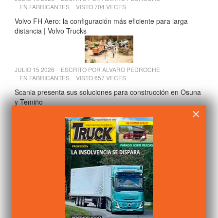
EN
FABRICANTES
VISTO 704 VECES
Volvo FH Aero: la configuración más eficiente para larga
distancia | Volvo Trucks
JULIO 15 2026
ESCRITO POR
ALVARO PEDROCHE
EN
FABRICANTES
VISTO 657 VECES
Scania presenta sus soluciones para construcción en Osuna
y Temiño
×
JULIO 20 2026
ESCRITO POR
CAMIÓN ACTUALIDAD
EN
LEGISLACIÓN
VISTO 654 VECES
Tres cambios clave para el transporte de mercancías desde
julio de 2026
JULIO 09 2026
ESCRITO POR
ALVARO PEDROCHE