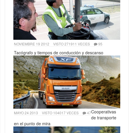
NOVIEMBRE 19 2012
VISTO 271911 VECES
95
Tacógrafo y tiempos de conducción y descanso
Cooperativas
MAYO 24 2013
VISTO 104017 VECES
47
de transporte
en el punto de mira