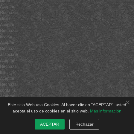
clone
Aceptar
Rechazar
clean
Aceptar
Rechazar
invoke
Aceptar
Rechazar
associate
Aceptar
Rechazar
link
Aceptar
Rechazar
contains
Aceptar
×
Rechazar
Este sitio Web usa Cookies. Al hacer clic en "ACEPTAR", usted
append
acepta el uso de cookies en el sitio web.
Más información
Aceptar
Rechazar
ACEPTAR
Rechazar
getLast
Aceptar