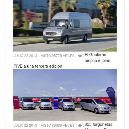
El Gobierno
JULIO 22 2013
VISTO 95770 VECES
0
amplía el plan
PIVE a una tercera edición
355 furgonetas
JULIO 22 2013
VISTO 89686 VECES
0