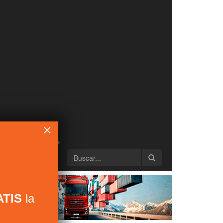
×
TIS
la