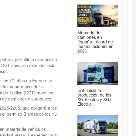
Mercado de
camiones en
España: récord de
matriculaciones en
2026
paña a permitir la conducción
 DGT descarta extender esta
uses.
a los 17 años en Europa no
 mínima para acceder al
DAF inicia la
al de Tráfico (DGT) mantiene
producción de los
os de camiones y autobuses.
XG Electric y XG+
Electric
2025/2205, que obligará a los
 el permiso B antes de los 18
.
en materia de vehículos
uridad vial
y la experiencia al