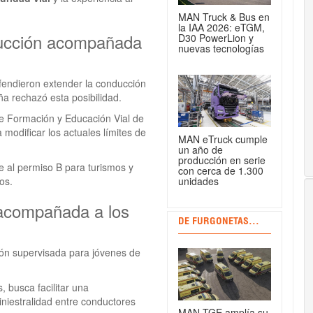
MAN Truck & Bus en
la IAA 2026: eTGM,
ducción acompañada
D30 PowerLion y
nuevas tecnologías
fendieron extender la conducción
a rechazó esta posibilidad.
de Formación y Educación Vial de
modificar los actuales límites de
MAN eTruck cumple
un año de
producción en serie
 al permiso B para turismos y
con cerca de 1.300
unidades
os.
 acompañada a los
DE FURGONETAS...
ión supervisada para jóvenes de
 busca facilitar una
iniestralidad entre conductores
MAN TGE amplía su