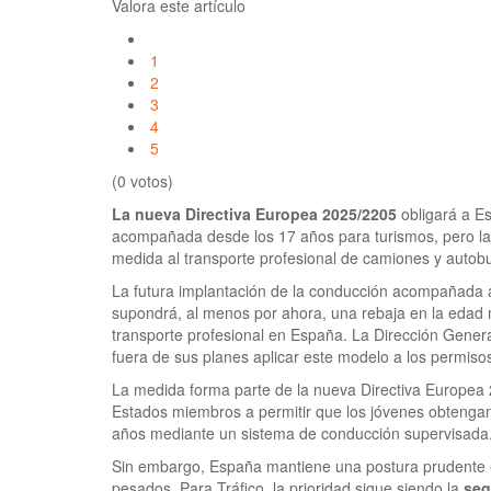
Valora este artículo
1
2
3
4
5
(0 votos)
La nueva Directiva Europea 2025/2205
obligará a Es
acompañada desde los 17 años para turismos, pero la
medida al transporte profesional de camiones y autob
La futura implantación de la conducción acompañada 
supondrá, al menos por ahora, una rebaja en la edad
transporte profesional en España. La Dirección Gener
fuera de sus planes aplicar este modelo a los permis
La medida forma parte de la nueva Directiva Europea 
Estados miembros a permitir que los jóvenes obtengan
años mediante un sistema de conducción supervisada
Sin embargo, España mantiene una postura prudente 
pesados. Para Tráfico, la prioridad sigue siendo la
seg