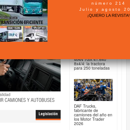
número 214
+ NOTICIAS...
Julio y agosto 2
¡QUIERO LA REVISTA!
DE CAMIONES...
MAN TGX 41.640
8x4/4: la tractora
para 250 toneladas
alidad
IR CAMIONES Y AUTOBUSES
DAF Trucks,
fabricante de
camiones del año en
Legislación
los Motor Trader
2026