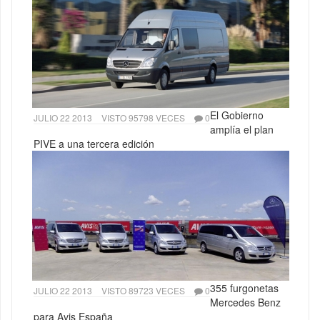
El Gobierno
JULIO 22 2013
VISTO 95798 VECES
0
amplía el plan
PIVE a una tercera edición
355 furgonetas
JULIO 22 2013
VISTO 89723 VECES
0
Mercedes Benz
para Avis España