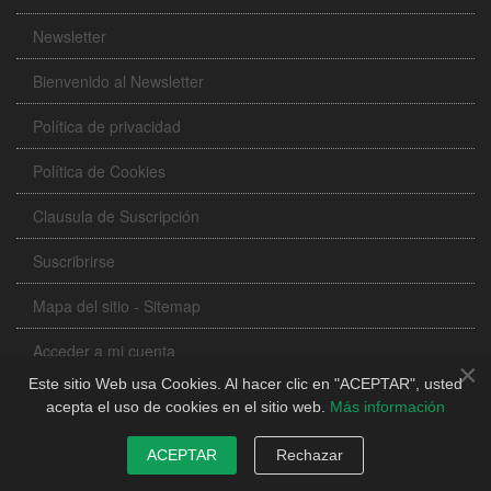
Newsletter
Bienvenido al Newsletter
Política de privacidad
Política de Cookies
Clausula de Suscripción
Suscribrirse
Mapa del sitio - Sitemap
Acceder a mi cuenta
×
Este sitio Web usa Cookies. Al hacer clic en "ACEPTAR", usted
acepta el uso de cookies en el sitio web.
Más información
SUBIR ARRIBA
Ajustes de Cookies
ACEPTAR
Rechazar
Este sitio Web usa Cookies. Al hacer clic en ACEPTAR TODO, usted