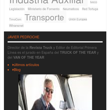
Iveco
Ministerio de Fomento
Legislación
Neumaticos
Red Tortuga
Transporte
TimoCom
Unión Europea
Wtransnet
JAVIER PEDROCHE
Director de la
Revista Truck
y Editor de Editorial Primera
Línea es el jurado en España del
TRUCK OF THE YEAR
y
del
VAN OF THE YEAR
últimos artículos
Blog