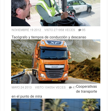
NOVIEMBRE 19 2012
VISTO 271958 VECES
95
Tacógrafo y tiempos de conducción y descanso
Cooperativas
MAYO 24 2013
VISTO 104054 VECES
47
de transporte
en el punto de mira