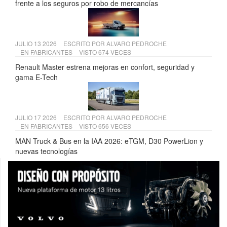
frente a los seguros por robo de mercancías
JULIO 13 2026
ESCRITO POR
ALVARO PEDROCHE
EN
FABRICANTES
VISTO 674 VECES
Renault Master estrena mejoras en confort, seguridad y
gama E-Tech
JULIO 17 2026
ESCRITO POR
ALVARO PEDROCHE
EN
FABRICANTES
VISTO 656 VECES
MAN Truck & Bus en la IAA 2026: eTGM, D30 PowerLion y
nuevas tecnologías