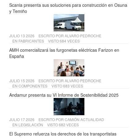
Scania presenta sus soluciones para construcción en Osuna
y Temiño
JULIO 13 2026
ESCRITO POR
ALVARO PEDROCHE
EN
FABRICANTES
VISTO 684 VECES
AMH comercializará las furgonetas eléctricas Farizon en
España
JULIO 15 2026
ESCRITO POR
ALVARO PEDROCHE
EN
COMPONENTES
VISTO 683 VECES
Andamur presenta su VI Informe de Sostenibilidad 2025
JULIO 17 2026
ESCRITO POR
CAMIÓN ACTUALIDAD
EN
LEGISLACIÓN
VISTO 682 VECES
El Supremo refuerza los derechos de los transportistas