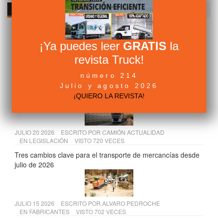
LAS NOTICIAS DE TRANSPORTE MÁS LEÍDAS DEL MES
¡Ya puedes leer
GRATIS
la
revista Truck!
JULIO 14 2026
ESCRITO POR
CAMIÓN ACTUALIDAD
EN
LEGISLACIÓN
VISTO 946 VECES
número 214
Nuevo convenio del transporte de mercancías de Barcelona
Julio y agosto 2026
hasta 2028
¡QUIERO LA REVISTA!
JULIO 20 2026
ESCRITO POR
CAMIÓN ACTUALIDAD
EN
LEGISLACIÓN
VISTO 720 VECES
Tres cambios clave para el transporte de mercancías desde
julio de 2026
JULIO 15 2026
ESCRITO POR
ALVARO PEDROCHE
EN
FABRICANTES
VISTO 702 VECES