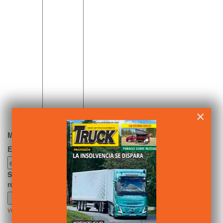
×
Mensaje *
Nombre *
Email *
URL del sitio web
Solo una cosa más, necesitamos saber que no eres un
robot:
volver arriba