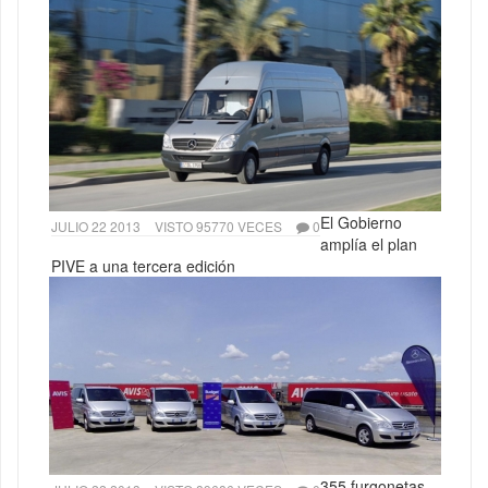
El Gobierno
JULIO 22 2013
VISTO 95770 VECES
0
amplía el plan
PIVE a una tercera edición
355 furgonetas