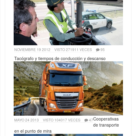
NOVIEMBRE 19 2012
VISTO 271911 VECES
95
Tacógrafo y tiempos de conducción y descanso
Cooperativas
MAYO 24 2013
VISTO 104017 VECES
47
de transporte
en el punto de mira