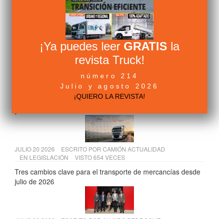
JULIO 10 2026
ESCRITO POR
ALVARO PEDROCHE
EN
FABRICANTES
VISTO 704 VECES
Volvo FH Aero: la configuración más eficiente para larga
distancia | Volvo Trucks
¡Ya puedes leer
GRATIS
la
revista Truck!
número 214
JULIO 15 2026
ESCRITO POR
ALVARO PEDROCHE
EN
FABRICANTES
VISTO 657 VECES
Julio y agosto 2026
¡QUIERO LA REVISTA!
Scania presenta sus soluciones para construcción en Osuna
y Temiño
JULIO 20 2026
ESCRITO POR
CAMIÓN ACTUALIDAD
EN
LEGISLACIÓN
VISTO 654 VECES
Tres cambios clave para el transporte de mercancías desde
julio de 2026