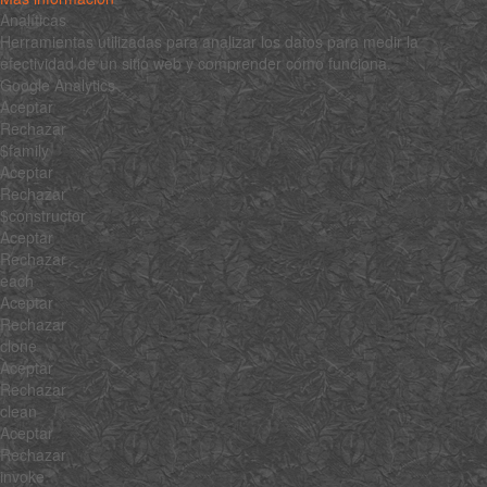
Analíticas
Herramientas utilizadas para analizar los datos para medir la
efectividad de un sitio web y comprender cómo funciona.
Google Analytics
Aceptar
Rechazar
$family
Aceptar
Rechazar
$constructor
Aceptar
Rechazar
each
Aceptar
Rechazar
clone
Aceptar
Rechazar
clean
Aceptar
Rechazar
invoke