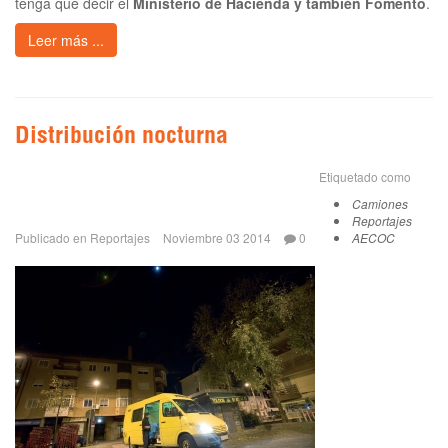
tenga que decir el
Ministerio de Hacienda y también Fomento
.
Leer más ...
Distribución nocturna
Etiquetado como
Camiones
Reportajes
Publicado en
Reportajes
Noviembre 03 2014
0
AECOC