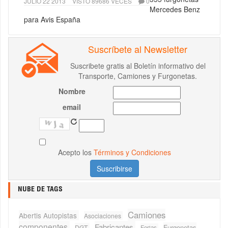
JULIO 22 2013
VISTO 89686 VECES
0
Mercedes Benz
para Avis España
Suscríbete al Newsletter
Suscribete gratis al Boletín informativo del
Transporte, Camiones y Furgonetas.
Nombre
email
Acepto los
Términos y Condiciones
NUBE DE TAGS
Camiones
Abertis Autopistas
Asociaciones
componentes
Fabricantes
Furgonetas
DGT
Ferias