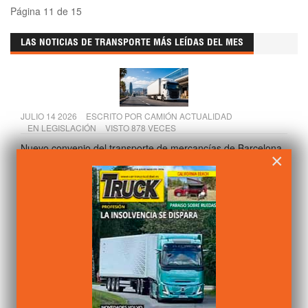
Página 11 de 15
LAS NOTICIAS DE TRANSPORTE MÁS LEÍDAS DEL MES
JULIO 14 2026
ESCRITO POR
CAMIÓN ACTUALIDAD
EN
LEGISLACIÓN
VISTO 878 VECES
Nuevo convenio del transporte de mercancías de Barcelona
×
hasta 2028
JULIO 10 2026
ESCRITO POR
CAMIÓN ACTUALIDAD
EN
LEGISLACIÓN
VISTO 868 VECES
Escasez de conductores de camión en Europa: 500.000
vacantes