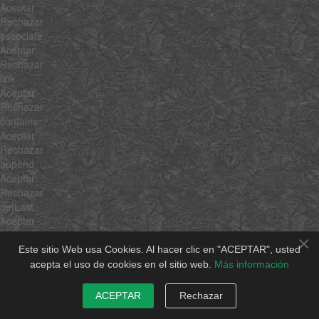
Aceptar
Rechazar
associate
Aceptar
Rechazar
link
Aceptar
Rechazar
contains
Aceptar
Rechazar
append
Aceptar
Rechazar
getLast
Aceptar
Rechazar
×
getRandom
Este sitio Web usa Cookies. Al hacer clic en "ACEPTAR", usted
Aceptar
acepta el uso de cookies en el sitio web.
Más información
Rechazar
include
ACEPTAR
Rechazar
Aceptar