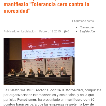
manifiesto "Tolerancia cero contra la
morosidad"
Etiquetado como
Transporte
Publicado en
Legislación
Febrero 12 2015
0
Legislación
La
Plataforma Multilsectorial contra la Morosidad
, compuesta
por organizaciones intersectoriales y sectoriales, y en la que
participa
Fenadismer
, ha presentado un
manifiesto con 10
puntos básicos
para que las empresas respeten la
Ley de