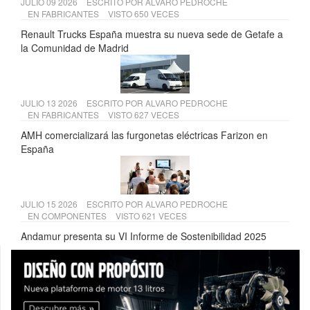
JULIO 09 2026
ESCRITO POR
ALVARO PEDROCHE
EN
FABRICANTES
VISTO 650 VECES
Renault Trucks España muestra su nueva sede de Getafe a
la Comunidad de Madrid
JULIO 13 2026
ESCRITO POR
ALVARO PEDROCHE
EN
FABRICANTES
VISTO 627 VECES
AMH comercializará las furgonetas eléctricas Farizon en
España
JULIO 15 2026
ESCRITO POR
ALVARO PEDROCHE
EN
COMPONENTES
VISTO 621 VECES
Andamur presenta su VI Informe de Sostenibilidad 2025