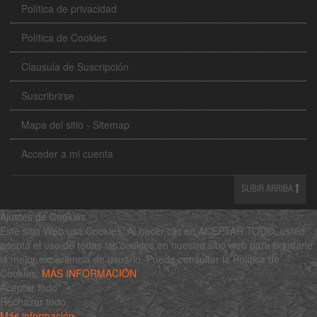
Política de privacidad
Política de Cookies
Clausula de Suscripción
Suscribrirse
Mapa del sitio - Sitemap
Acceder a mi cuenta
SUBIR ARRIBA
Ajustes de Cookies
Este sitio Web usa Cookies. Al hacer clic en ACEPTAR TODO, usted
acepta el uso de todas las cookies en nuestro sitio web para brindarle
la mejor experiencia de usuario. Puede consultar la Política de
Cookies:
MÁS INFORMACIÓN
Aceptar todo
Rechazar todo
Más información