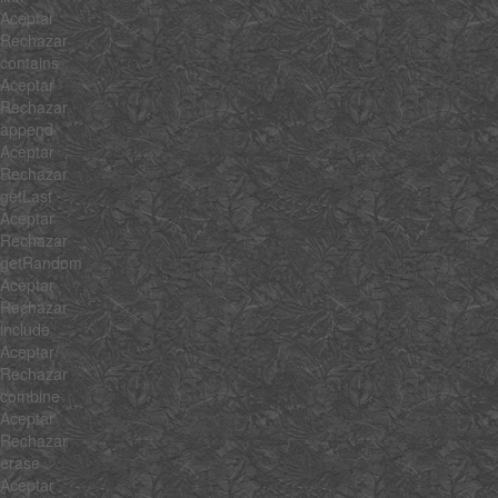
Aceptar
Rechazar
contains
Aceptar
Rechazar
append
Aceptar
Rechazar
getLast
Aceptar
Rechazar
getRandom
Aceptar
Rechazar
include
Aceptar
Rechazar
combine
Aceptar
Rechazar
erase
Aceptar