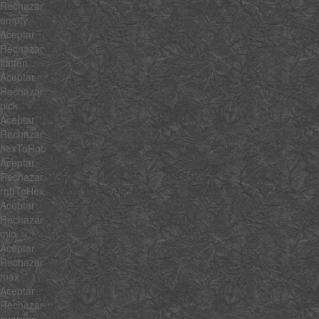
Rechazar
empty
Aceptar
Rechazar
flatten
Aceptar
Rechazar
pick
Aceptar
Rechazar
hexToRgb
Aceptar
Rechazar
rgbToHex
Aceptar
Rechazar
min
Aceptar
Rechazar
max
Aceptar
Rechazar
average