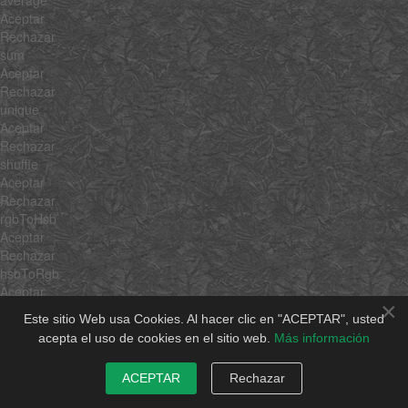
Aceptar
Rechazar
sum
Aceptar
Rechazar
unique
Aceptar
Rechazar
shuffle
Aceptar
Rechazar
rgbToHsb
Aceptar
Rechazar
hsbToRgb
Aceptar
×
Rechazar
Este sitio Web usa Cookies. Al hacer clic en "ACEPTAR", usted
$family
acepta el uso de cookies en el sitio web.
Más información
$hidden
Aceptar
ACEPTAR
Rechazar
Rechazar
overloadSetter