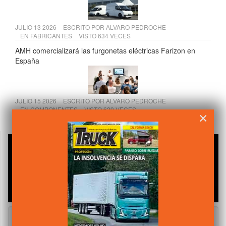
JULIO 13 2026
ESCRITO POR
ALVARO PEDROCHE
EN
FABRICANTES
VISTO 634 VECES
AMH comercializará las furgonetas eléctricas Farizon en
España
JULIO 15 2026
ESCRITO POR
ALVARO PEDROCHE
EN
COMPONENTES
VISTO 629 VECES
×
Andamur presenta su VI Informe de Sostenibilidad 2025