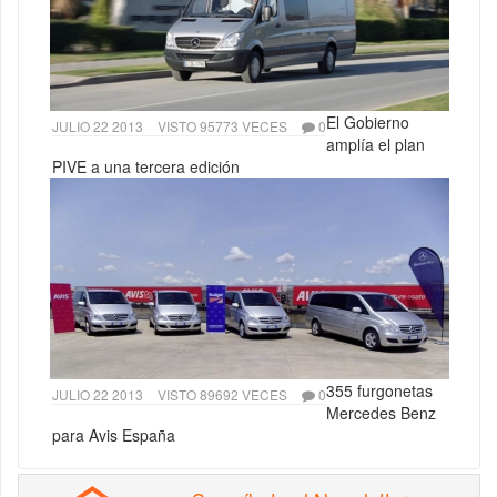
El Gobierno
JULIO 22 2013
VISTO 95773 VECES
0
amplía el plan
PIVE a una tercera edición
355 furgonetas
JULIO 22 2013
VISTO 89692 VECES
0
Mercedes Benz
para Avis España