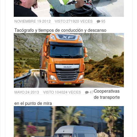
NOVIEMBRE 19 2012
VISTO 271920 VECES
95
Tacógrafo y tiempos de conducción y descanso
Cooperativas
MAYO 24 2013
VISTO 104024 VECES
47
de transporte
en el punto de mira