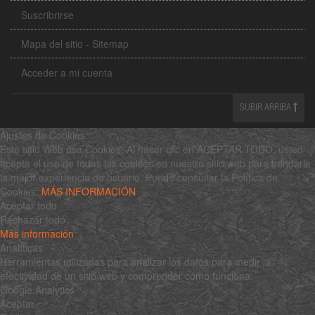
Suscribrirse
Mapa del sitio - Sitemap
Acceder a mi cuenta
SUBIR ARRIBA
Ajustes de Cookies
Este sitio Web usa Cookies. Al hacer clic en ACEPTAR TODO, usted
acepta el uso de todas las cookies en nuestro sitio web para brindarle
la mejor experiencia de usuario. Puede consultar la Política de
Cookies:
MÁS INFORMACIÓN
Aceptar todo
Rechazar todo
Más información
Analíticas
Herramientas utilizadas para analizar los datos para medir la
efectividad de un sitio web y comprender cómo funciona.
Google Analytics
Aceptar