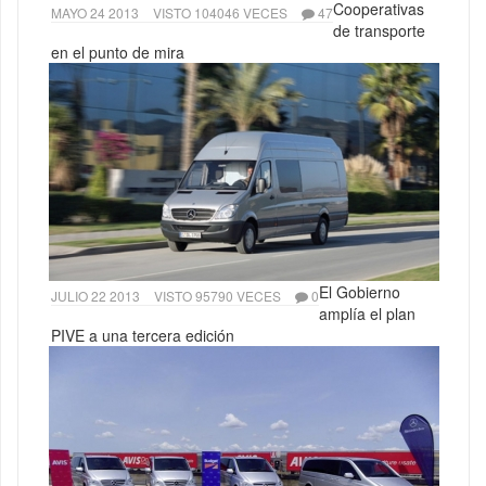
Cooperativas
MAYO 24 2013
VISTO 104046 VECES
47
de transporte
en el punto de mira
El Gobierno
JULIO 22 2013
VISTO 95790 VECES
0
amplía el plan
PIVE a una tercera edición