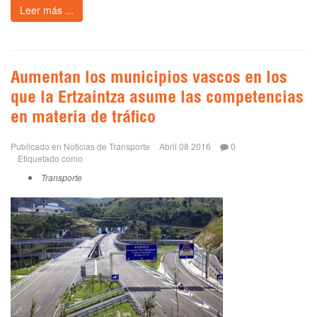
Leer más ...
Aumentan los municipios vascos en los
que la Ertzaintza asume las competencias
en materia de tráfico
Publicado en
Noticias de Transporte
Abril 08 2016
0
Etiquetado como
Transporte