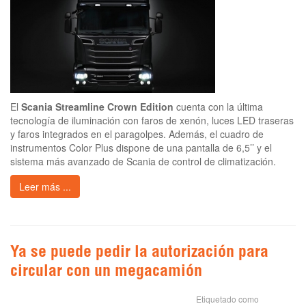
El
Scania Streamline Crown Edition
cuenta con la última
tecnología de iluminación con faros de xenón, luces LED traseras
y faros integrados en el paragolpes. Además, el cuadro de
instrumentos Color Plus dispone de una pantalla de 6,5’’ y el
sistema más avanzado de Scania de control de climatización.
Leer más ...
Ya se puede pedir la autorización para
circular con un megacamión
Etiquetado como