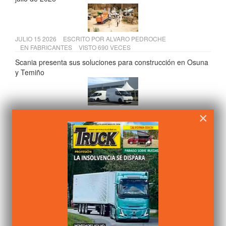
JULIO 15 2026
ESCRITO POR
ALVARO PEDROCHE
EN
FABRICANTES
VISTO 690 VECES
Scania presenta sus soluciones para construcción en Osuna
y Temiño
JULIO 13 2026
ESCRITO POR
ALVARO PEDROCHE
×
EN
FABRICANTES
VISTO 670 VECES
AMH comercializará las furgonetas eléctricas Farizon en
España
JULIO 15 2026
ESCRITO POR
ALVARO PEDROCHE
EN
COMPONENTES
VISTO 667 VECES
Andamur presenta su VI Informe de Sostenibilidad 2025