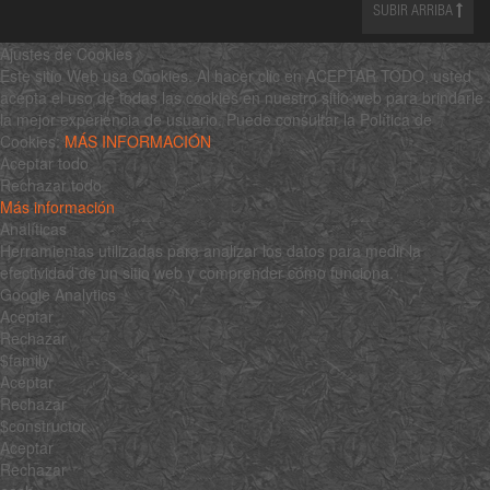
SUBIR ARRIBA
Ajustes de Cookies
Este sitio Web usa Cookies. Al hacer clic en ACEPTAR TODO, usted
acepta el uso de todas las cookies en nuestro sitio web para brindarle
la mejor experiencia de usuario. Puede consultar la Política de
Cookies:
MÁS INFORMACIÓN
Aceptar todo
Rechazar todo
Más información
Analíticas
Herramientas utilizadas para analizar los datos para medir la
efectividad de un sitio web y comprender cómo funciona.
Google Analytics
Aceptar
Rechazar
$family
Aceptar
Rechazar
$constructor
Aceptar
Rechazar