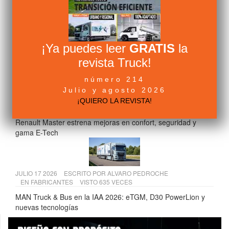
JULIO 17 2026
ESCRITO POR
CAMIÓN ACTUALIDAD
EN
LEGISLACIÓN
VISTO 666 VECES
¡Ya puedes leer
GRATIS
la
El Supremo refuerza los derechos de los transportistas
frente a los seguros por robo de mercancías
revista Truck!
número 214
Julio y agosto 2026
JULIO 13 2026
ESCRITO POR
ALVARO PEDROCHE
¡QUIERO LA REVISTA!
EN
FABRICANTES
VISTO 653 VECES
Renault Master estrena mejoras en confort, seguridad y
gama E-Tech
JULIO 17 2026
ESCRITO POR
ALVARO PEDROCHE
EN
FABRICANTES
VISTO 635 VECES
MAN Truck & Bus en la IAA 2026: eTGM, D30 PowerLion y
nuevas tecnologías