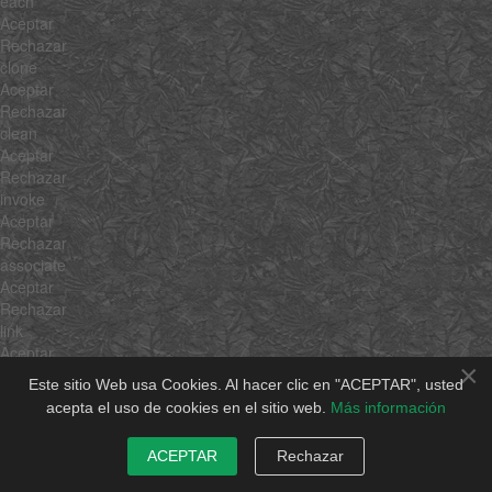
each
Aceptar
Rechazar
clone
Aceptar
Rechazar
clean
Aceptar
Rechazar
invoke
Aceptar
Rechazar
associate
Aceptar
Rechazar
link
Aceptar
×
Rechazar
Este sitio Web usa Cookies. Al hacer clic en "ACEPTAR", usted
contains
acepta el uso de cookies en el sitio web.
Más información
Aceptar
Rechazar
ACEPTAR
Rechazar
append
Aceptar