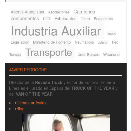
Camiones
Abertis Autopistas
Asociaciones
componentes
Fabricantes
Furgonetas
DGT
Ferias
Industria Auxiliar
Iveco
Ministerio de Fomento
Legislación
Neumaticos
Red
opinión
Transporte
Wtransnet
Tortuga
Unión Europea
JAVIER PEDROCHE
Director de la
Revista Truck
y Editor de Editorial Primera
Línea es el jurado en España del
TRUCK OF THE YEAR
y
del
VAN OF THE YEAR
últimos artículos
Blog