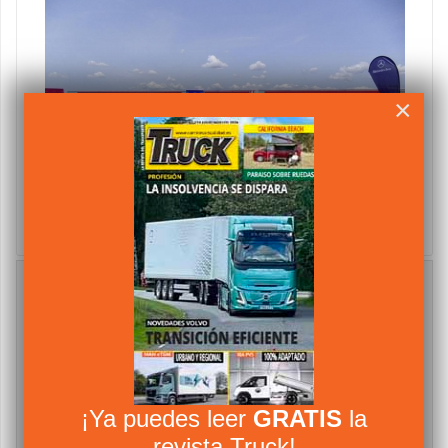
×
355 furgonetas
JULIO 22 2013
VISTO 89711 VECES
0
Mercedes Benz
para Avis España
Suscríbete al Newsletter
Suscribete gratis al Boletín informativo del
Transporte, Camiones y Furgonetas.
Nombre
email
¡Ya puedes leer
GRATIS
la
revista Truck!