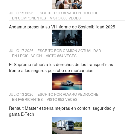
JULIO 15 2026
ESCRITO POR
ALVARO PEDROCHE
EN
COMPONENTES
VISTO 666 VECES
Andamur presenta su VI Informe de Sostenibilidad 2025
JULIO 17 2026
ESCRITO POR
CAMIÓN ACTUALIDAD
EN
LEGISLACIÓN
VISTO 664 VECES
El Supremo refuerza los derechos de los transportistas
frente a los seguros por robo de mercancías
JULIO 13 2026
ESCRITO POR
ALVARO PEDROCHE
EN
FABRICANTES
VISTO 652 VECES
Renault Master estrena mejoras en confort, seguridad y
gama E-Tech