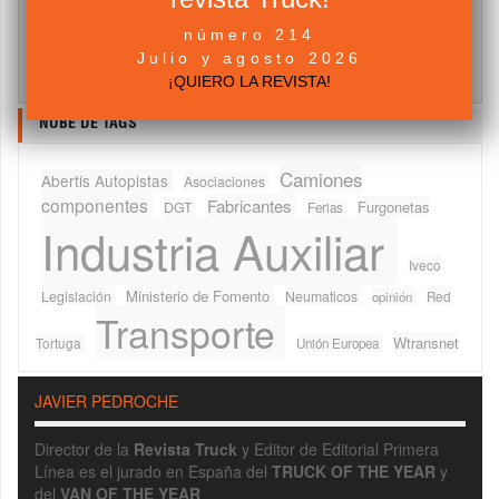
número 214
Acepto los
Términos y Condiciones
Julio y agosto 2026
¡QUIERO LA REVISTA!
NUBE DE TAGS
Camiones
Abertis Autopistas
Asociaciones
componentes
Fabricantes
Furgonetas
DGT
Ferias
Industria Auxiliar
Iveco
Ministerio de Fomento
Legislación
Neumaticos
Red
opinión
Transporte
Wtransnet
Tortuga
Unión Europea
JAVIER PEDROCHE
Director de la
Revista Truck
y Editor de Editorial Primera
Línea es el jurado en España del
TRUCK OF THE YEAR
y
del
VAN OF THE YEAR