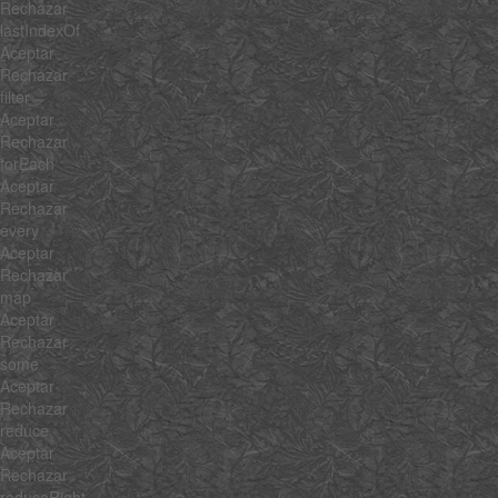
Rechazar
lastIndexOf
Aceptar
Rechazar
filter
Aceptar
Rechazar
forEach
Aceptar
Rechazar
every
Aceptar
Rechazar
map
Aceptar
Rechazar
some
Aceptar
Rechazar
reduce
Aceptar
Rechazar
reduceRight