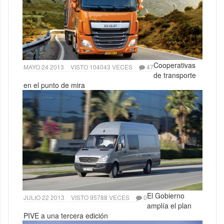
Cooperativas
MAYO 24 2013
VISTO 104043 VECES
47
de transporte
en el punto de mira
El Gobierno
JULIO 22 2013
VISTO 95788 VECES
0
amplía el plan
PIVE a una tercera edición