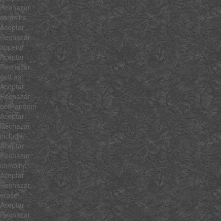
Rechazar
contains
Aceptar
Rechazar
append
Aceptar
Rechazar
getLast
Aceptar
Rechazar
getRandom
Aceptar
Rechazar
include
Aceptar
Rechazar
combine
Aceptar
Rechazar
erase
Aceptar
Rechazar