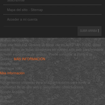
Mapa del sitio - Sitemap
Acceder a mi cuenta
SUBIR ARRIBA
Ajustes de Cookies
Este sitio Web usa Cookies. Al hacer clic en ACEPTAR TODO, usted
acepta el uso de todas las cookies en nuestro sitio web para brindarle
la mejor experiencia de usuario. Puede consultar la Política de
Cookies:
MÁS INFORMACIÓN
Aceptar todo
Rechazar todo
Más información
Analíticas
Herramientas utilizadas para analizar los datos para medir la
efectividad de un sitio web y comprender cómo funciona.
Google Analytics
Aceptar
Rechazar