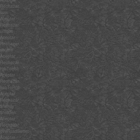
Rechazar
sum
Aceptar
Rechazar
unique
Aceptar
Rechazar
shuffle
Aceptar
Rechazar
rgbToHsb
Aceptar
Rechazar
hsbToRgb
Aceptar
Rechazar
$family
$hidden
Aceptar
Rechazar
overloadSetter
Aceptar