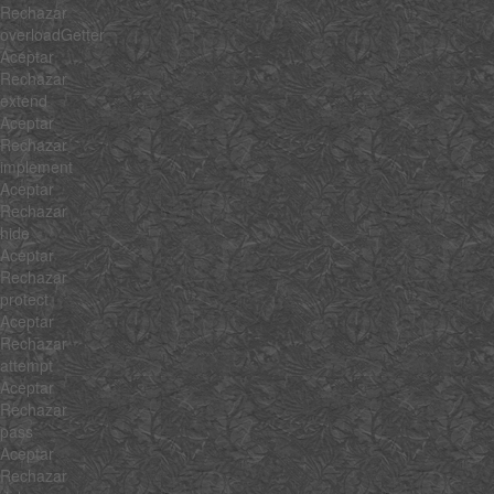
Rechazar
overloadGetter
Aceptar
Rechazar
extend
Aceptar
Rechazar
implement
Aceptar
Rechazar
hide
Aceptar
Rechazar
protect
Aceptar
Rechazar
attempt
Aceptar
Rechazar
pass
Aceptar
Rechazar