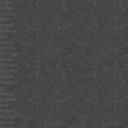
empty
Aceptar
Rechazar
flatten
Aceptar
Rechazar
pick
Aceptar
Rechazar
hexToRgb
Aceptar
Rechazar
rgbToHex
Aceptar
Rechazar
min
Aceptar
Rechazar
max
Aceptar
Rechazar
average
Aceptar