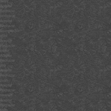
delay
Aceptar
Rechazar
periodical
Aceptar
Rechazar
$constructor
alias
Aceptar
Rechazar
mirror
Aceptar
Rechazar
pop
Aceptar
Rechazar
push
Aceptar
Rechazar
reverse
Aceptar
Rechazar
shift