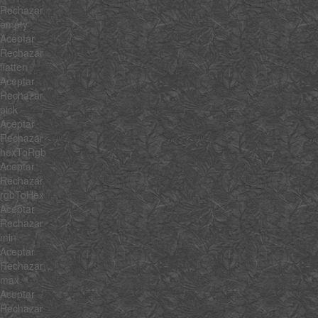
Rechazar
empty
Aceptar
Rechazar
flatten
Aceptar
Rechazar
pick
Aceptar
Rechazar
hexToRgb
Aceptar
Rechazar
rgbToHex
Aceptar
Rechazar
min
Aceptar
Rechazar
max
Aceptar
Rechazar