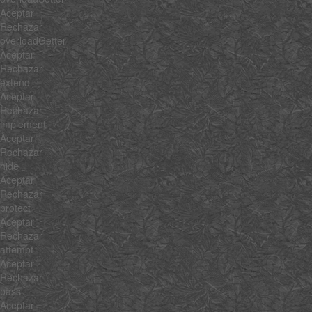
Aceptar
Rechazar
overloadGetter
Aceptar
Rechazar
extend
Aceptar
Rechazar
implement
Aceptar
Rechazar
hide
Aceptar
Rechazar
protect
Aceptar
Rechazar
attempt
Aceptar
Rechazar
pass
Aceptar