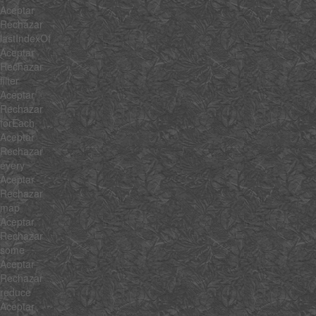
Aceptar
Rechazar
lastIndexOf
Aceptar
Rechazar
filter
Aceptar
Rechazar
forEach
Aceptar
Rechazar
every
Aceptar
Rechazar
map
Aceptar
Rechazar
some
Aceptar
Rechazar
reduce
Aceptar