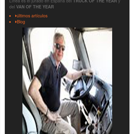
Línea es el jurado en España del
TRUCK OF THE YEAR
y
del
VAN OF THE YEAR
últimos artículos
Blog