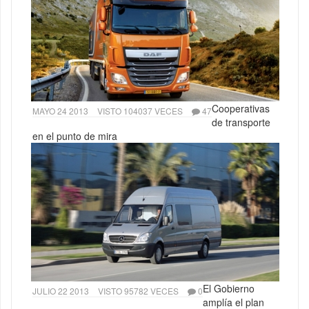
Cooperativas
MAYO 24 2013
VISTO 104037 VECES
47
de transporte
en el punto de mira
El Gobierno
JULIO 22 2013
VISTO 95782 VECES
0
amplía el plan