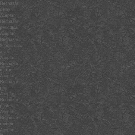
Rechazar
delay
Aceptar
Rechazar
periodical
Aceptar
Rechazar
$constructor
alias
Aceptar
Rechazar
mirror
Aceptar
Rechazar
pop
Aceptar
Rechazar
push
Aceptar
Rechazar
reverse
Aceptar