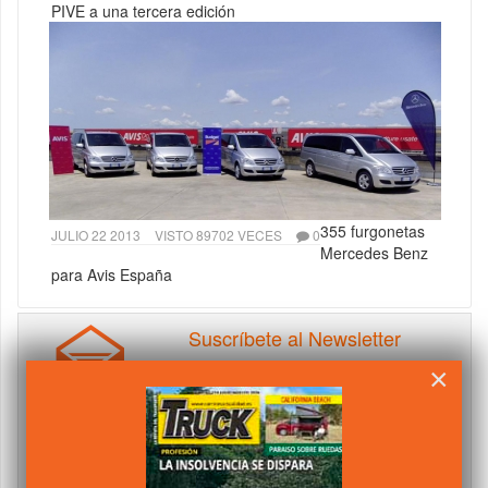
PIVE a una tercera edición
355 furgonetas
JULIO 22 2013
VISTO 89702 VECES
0
Mercedes Benz
para Avis España
Suscríbete al Newsletter
×
Suscribete gratis al Boletín informativo del
Transporte, Camiones y Furgonetas.
Nombre
email