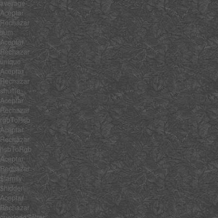
average
Aceptar
Rechazar
sum
Aceptar
Rechazar
unique
Aceptar
Rechazar
shuffle
Aceptar
Rechazar
rgbToHsb
Aceptar
Rechazar
hsbToRgb
Aceptar
Rechazar
$family
$hidden
Aceptar
Rechazar
overloadSetter