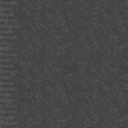
Rechazar
$family
Aceptar
Rechazar
$constructor
Aceptar
Rechazar
each
Aceptar
Rechazar
clone
Aceptar
Rechazar
clean
Aceptar
Rechazar
invoke
Aceptar
Rechazar
associate
Aceptar
Rechazar