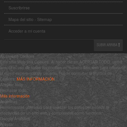
Suscribrirse
Mapa del sitio - Sitemap
Acceder a mi cuenta
SUBIR ARRIBA
Ajustes de Cookies
Este sitio Web usa Cookies. Al hacer clic en ACEPTAR TODO, usted
acepta el uso de todas las cookies en nuestro sitio web para brindarle
la mejor experiencia de usuario. Puede consultar la Política de
Cookies:
MÁS INFORMACIÓN
Aceptar todo
Rechazar todo
Más información
Analíticas
Herramientas utilizadas para analizar los datos para medir la
efectividad de un sitio web y comprender cómo funciona.
Google Analytics
Aceptar